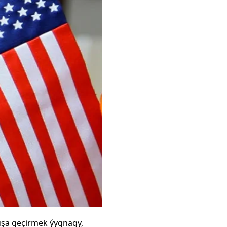
şa geçirmek ýygnagy,