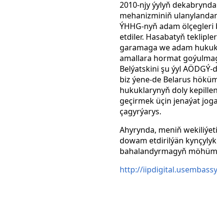
2010-njy ýylyň dekabrynda
mehanizminiň ulanylandan
ÝHHG-nyň adam ölçegleri 
etdiler. Hasabatyň teklipl
garamaga we adam hukukla
amallara hormat goýulmagy
Belýatskini şu ýyl AÖDGÝ-
biz ýene-de Belarus höküm
hukuklarynyň doly kepillen
geçirmek üçin jenaýat jog
çagyrýarys.
Ahyrynda, meniň wekiliýet
dowam etdirilýän kynçylykla
bahalandyrmagyň möhümdi
http://iipdigital.usembass