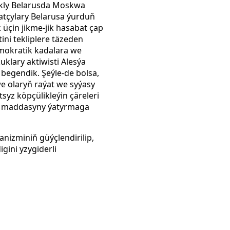
şykly Belarusda Moskwa
tçylary Belarusa ýurduň
çin jikme-jik hasabat çap
ini tekliplere täzeden
mokratik kadalara we
klary aktiwisti Alesýa
begendik. Şeýle-de bolsa,
e olaryň raýat we syýasy
syz köpçülikleýin çäreleri
nji maddasyny ýatyrmaga
izminiň güýçlendirilip,
gini yzygiderli