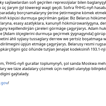
ky saýlawlardan soň geçirilen repressiýalar bilen baglany
 üç ýarym ýyl töweregi wagt geçdi. Soňra ÝHHG-nyň hasaba
baradaky borçnamalaryny ýerine ýetirmegine kömek etmek ü
eriniň köpüsi durmuşa geçirilmän galýar. Biz Belarus hökümet
ryna, esasy azatlyklara, kanunyň hökmürowanlygyna, de
ny kepillendirýän çäreleri görmäge çagyrýarys. Adam huku
de [Adam ölçeglerini durmuşa geçirmek ýygnagynda] görüp 
etini ähli syýasy tussaglary derrew we şertsiz boşatmaga w
dirilmegini üpjün etmäge çagyrýarys. Belarusy resmi rugsat
apkärçiligini göz öňünde tutýan Jenaýat kodeksiniň 193.1-
im, ÝHHG-nyň gurallar toplumynyň, şol sanda Moskwa mehan
ry we täze aladalary çözmek üçin netijeli ulanylyp bilinjekdi
gini gaýtalady.
y.gov
/