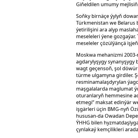
Giňeldilen umumy mejlisiň 
Soňky birnäçe ýylyň dowam
Türkmenistan we Belarus bo
ýetirilişini ara alyp masl
meseleleri ýene gozgaýar. 
meseleler çözülýänçä işje
Moskwa mehanizmi 2003-nji
agdarylyşygy synanyşygy b
wagt geçensoň, şol döwürde
türme ulgamyna girdiler.
resminamalaşdyrylan ýagdaý
maşgalalarda maglumat ý
oturanlaryň hemmesine a
etmegi” maksat edinýär w
işgärleri üçin BMG-nyň Öz
hususan-da Owadan Depe t
ÝHHG bilen hyzmatdaşlyga 
çynlakaý kemçilikleri ara