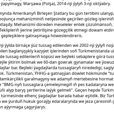
ýapylmagy, Warşawa (Polşa), 2014-nji ýylyň 3-nji oktýabry.
ynda Amerikanyň Birleşen Ştatlary bu gün tertibini ulan
ýunça mehanizminiň netijesinde geçirilen gözleg işleriniň t
ahatlaşdy. Mehanizmi döreden meseleler entek çözülmänsoň, 
Teklipleriň ýerine ýetirilişine gözegçilik etmegi dowam etd
ň gepleşiklere gatnaşmaga höweslendireris.
 ýylda birnäçe ýüz tussag edilenden we 2002-nji ýylyň no
ilen baglanyşykly kazyýet işlerinden soň Türkmenistanda u
 tussag edilenleriň köpüsi we beýleki sebäplere görä tussa
 Şeýle ýitirim bolmak we 60-dan gowrak gynamalar we ýow
lar bar. Beýleki ýagdaýlarda tussaglaryň nirededigi, sagly
ok. Türkmenistan, ÝHHG-a gatnaşýan döwlet hökmünde “tu
damkärçilikli garalmagyny we adamyň mertebesine horma
e "BMG-nyň tussaglara çemeleşmegiň iň pes kadalaryna we
üňi alyp baryş şertlerine laýyk gelmeli". Geçen hepde Türk
ürmesinde elhenç ýagdaýlar barada habar eşitdik. Biz Tü
we ýurduň hukuk goraýjy edaralarynda we jeza çäresiniň ge
dan aýyrmaga çagyrýarys.