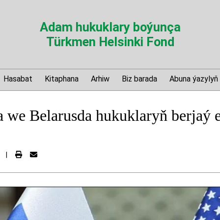
Adam hukuklary boýunça
Türkmen Helsinki Fond
Hasabat
Kitaphana
Arhiw
Biz barada
Abuna ýazylyň
 we Belarusda hukuklaryň berjaý 
|