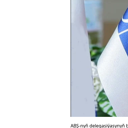
ABŞ-nyň delegasiýasynyň 