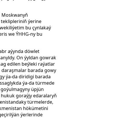
yp, Moskwanyň
eklipleriniň ýerine
wekiliýetim bu çynlakaý
ireris we ÝHHG-ny bu
ýabr aýynda döwlet
lanyldy. On ýyldan gowrak
g edilen beýleki raýatlar
uz daraşmalar barada gowy
gy ýa-da diridigi barada
ssaglykda ýa-da türmede
t goýulmagyny üpjün
 hukuk goraýjy edaralaryň
menistandaky türmelerde,
rkmenistan hökümetini
çirilýän ýerlerinde