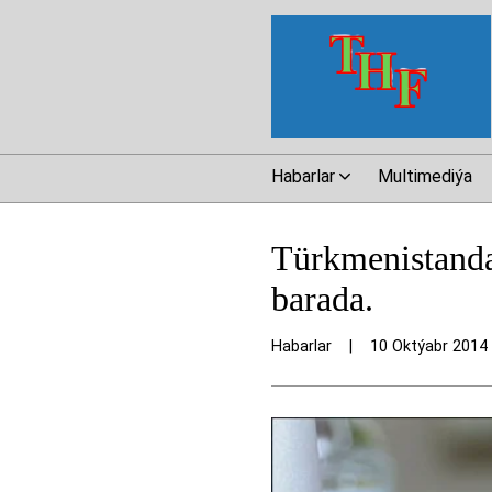
Habarlar
Multimediýa
Türkmenistanda
barada.
Habarlar
|
10 Oktýabr 2014