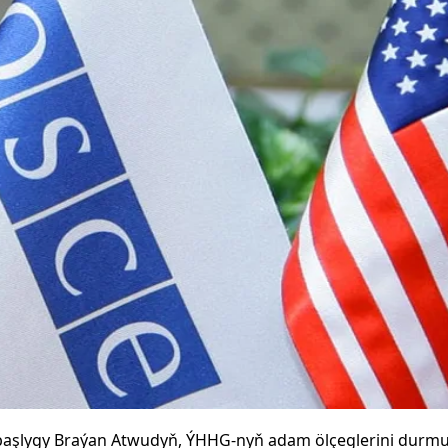
başlygy Braýan Atwudyň, ÝHHG-nyň adam ölçeglerini durmu