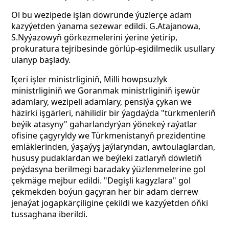
Ol bu wezipede işlän döwründe ýüzlerçe adam
kazyýetden ýanama sezewar edildi. G.Atajanowa,
S.Nyýazowyň görkezmelerini ýerine ýetirip,
prokuratura tejribesinde görlüp-eşidilmedik usullary
ulanyp başlady.
Içeri işler ministrliginiň, Milli howpsuzlyk
ministrliginiň we Goranmak ministrliginiň işewür
adamlary, wezipeli adamlary, pensiýa çykan we
häzirki işgärleri, nähilidir bir ýagdaýda "türkmenleriň
beýik atasyny" gaharlandyrýan ýönekeý raýatlar
ofisine çagyryldy we Türkmenistanyň prezidentine
emläklerinden, ýaşaýyş jaýlaryndan, awtoulaglardan,
hususy pudaklardan we beýleki zatlaryň döwletiň
peýdasyna berilmegi baradaky ýüzlenmelerine gol
çekmäge mejbur edildi. "Degişli kagyzlara" gol
çekmekden boýun gaçyran her bir adam derrew
jenaýat jogapkärçiligine çekildi we kazyýetden öňki
tussaghana iberildi.