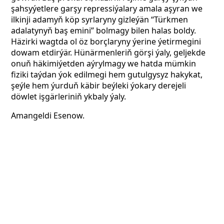
şahsyýetlere garşy repressiýalary amala aşyran we
ilkinji adamyň köp syrlaryny gizleýän “Türkmen
adalatynyň baş emini” bolmagy bilen halas boldy.
Häzirki wagtda ol öz borçlaryny ýerine ýetirmegini
dowam etdirýär. Hünärmenleriň görşi ýaly, geljekde
onuň häkimiýetden aýrylmagy we hatda mümkin
fiziki taýdan ýok edilmegi hem gutulgysyz hakykat,
şeýle hem ýurduň käbir beýleki ýokary derejeli
döwlet işgärleriniň ykbaly ýaly.
Amangeldi Esenow.