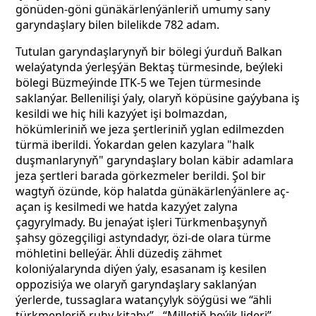
gönüden-göni günäkärlenýänleriň
umumy sany
garyndaşlary bilen bilelikde 782 adam.
Tutulan garyndaşlarynyň bir bölegi ýurduň Balkan
welaýatynda ýerleşýän Bektaş türmesinde, beýleki
bölegi Büzmeýinde ITK-5 we Tejen türmesinde
saklanýar. Bellenilişi ýaly, olaryň köpüsine gaýybana iş
kesildi we hiç hili kazyýet işi bolmazdan,
hökümleriniň we jeza şertleriniň yglan edilmezden
türmä iberildi. Ýokardan gelen kazylara "halk
duşmanlarynyň" garyndaşlary bolan käbir adamlara
jeza şertleri barada görkezmeler berildi. Şol bir
wagtyň özünde, köp halatda günäkärlenýänlere aç-
açan iş kesilmedi we hatda kazyýet zalyna
çagyrylmady. Bu jenaýat işleri Türkmenbaşynyň
şahsy gözegçiligi astyndadyr, özi-de olara türme
möhletini belleýär. Ähli düzediş zähmet
koloniýalarynda diýen ýaly, esasanam iş kesilen
oppozisiýa we olaryň garyndaşlary saklanýan
ýerlerde, tussaglara watançylyk söýgüsi we “ähli
türkmenleriň ruhy kitaby” - “Milletiň beýik lideri”