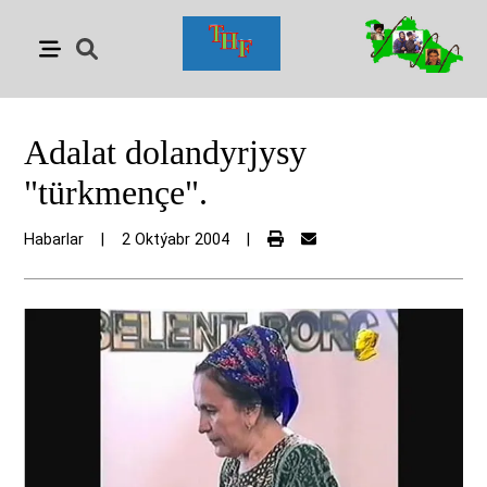
Adalat dolandyrjysy
"türkmençe".
Habarlar
|
2 Oktýabr 2004
|