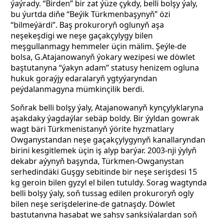
ýaýrady. “Birden” bir zat ýüze çykdy, belli bolşy ýaly,
bu ýurtda diňe “Beýik Türkmenbaşynyň” özi
“bilmeýärdi”. Baş prokuroryň oglunyň aşa
neşekeşdigi we neşe gaçakçylygy bilen
meşgullanmagy hemmeler üçin mälim. Şeýle-de
bolsa, G.Atajanowanyň ýokary wezipesi we döwlet
baştutanyna “ýakyn adam” statusy henizem ogluna
hukuk goraýjy edaralaryň ygtyýaryndan
peýdalanmagyna mümkinçilik berdi.
Soňrak belli bolşy ýaly, Atajanowanyň kynçylyklaryna
aşakdaky ýagdaýlar sebäp boldy. Bir ýyldan gowrak
wagt bäri Türkmenistanyň ýörite hyzmatlary
Owganystandan neşe gaçakçylygynyň kanallaryndan
birini kesgitlemek üçin iş alyp barýar. 2003-nji ýylyň
dekabr aýynyň başynda, Türkmen-Owganystan
serhedindäki Guşgy sebitinde bir neşe serişdesi 15
kg geroin bilen gyzyl el bilen tutuldy. Sorag wagtynda
belli bolşy ýaly, soň tussag edilen prokuroryň ogly
bilen
neşe serişdelerine-de gatnaşdy. Döwlet
baştutanyna hasabat we şahsy sanksiýalardan soň