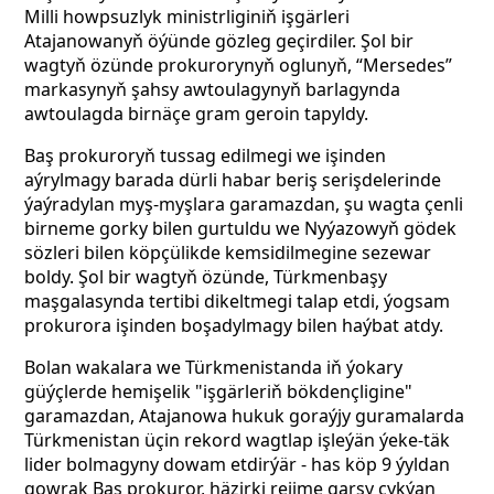
Milli howpsuzlyk ministrliginiň işgärleri
Atajanowanyň öýünde gözleg geçirdiler. Şol bir
wagtyň özünde prokurorynyň oglunyň, “Mersedes”
markasynyň şahsy awtoulagynyň barlagynda
awtoulagda birnäçe gram geroin tapyldy.
Baş prokuroryň tussag edilmegi we işinden
aýrylmagy barada dürli habar beriş serişdelerinde
ýaýradylan myş-myşlara garamazdan, şu wagta çenli
birneme gorky bilen gurtuldu we Nyýazowyň gödek
sözleri bilen köpçülikde kemsidilmegine sezewar
boldy. Şol bir wagtyň özünde, Türkmenbaşy
maşgalasynda tertibi dikeltmegi talap etdi, ýogsam
prokurora işinden boşadylmagy bilen haýbat atdy.
Bolan wakalara we Türkmenistanda iň ýokary
güýçlerde hemişelik "işgärleriň bökdençligine"
garamazdan, Atajanowa hukuk goraýjy guramalarda
Türkmenistan üçin rekord wagtlap işleýän ýeke-täk
lider bolmagyny dowam etdirýär - has köp 9 ýyldan
gowrak Baş prokuror, häzirki rejime garşy çykýan