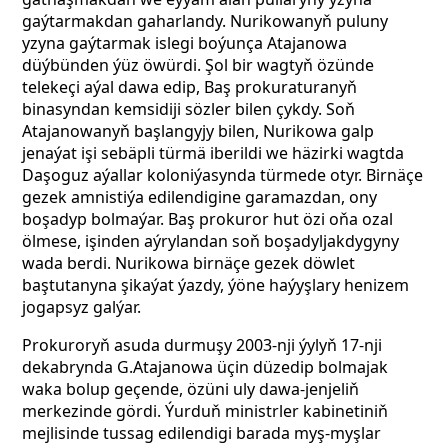
gaýtarmakdan gaharlandy. Nurikowanyň puluny
yzyna gaýtarmak islegi boýunça Atajanowa
düýbünden ýüz öwürdi. Şol bir wagtyň özünde
telekeçi aýal dawa edip, Baş prokuraturanyň
binasyndan kemsidiji sözler bilen çykdy. Soň
Atajanowanyň başlangyjy bilen, Nurikowa galp
jenaýat işi sebäpli türmä iberildi we häzirki wagtda
Daşoguz aýallar koloniýasynda türmede otyr. Birnäçe
gezek amnistiýa edilendigine garamazdan, ony
boşadyp bolmaýar. Baş prokuror hut özi oňa ozal
ölmese, işinden aýrylandan soň boşadyljakdygyny
wada berdi. Nurikowa birnäçe gezek döwlet
baştutanyna şikaýat ýazdy, ýöne haýyşlary henizem
jogapsyz galýar.
Prokuroryň asuda durmuşy 2003-nji ýylyň 17-nji
dekabrynda G.Atajanowa üçin düzedip bolmajak
waka bolup geçende, özüni uly dawa-jenjeliň
merkezinde gördi. Ýurduň ministrler kabinetiniň
mejlisinde tussag edilendigi barada myş-myşlar