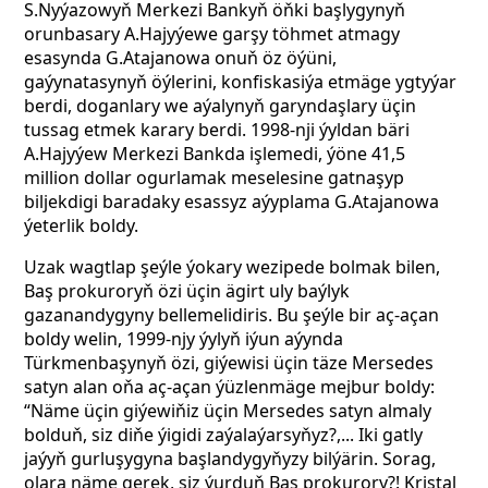
S.Nyýazowyň Merkezi Bankyň öňki başlygynyň
orunbasary A.Hajyýewe garşy töhmet atmagy
esasynda G.Atajanowa onuň öz öýüni,
gaýynatasynyň öýlerini, konfiskasiýa etmäge ygtyýar
berdi, doganlary we aýalynyň garyndaşlary üçin
tussag etmek karary berdi. 1998-nji ýyldan bäri
A.Hajyýew Merkezi Bankda işlemedi, ýöne 41,5
million dollar ogurlamak meselesine gatnaşyp
biljekdigi baradaky esassyz aýyplama G.Atajanowa
ýeterlik boldy.
Uzak wagtlap şeýle ýokary wezipede bolmak bilen,
Baş prokuroryň özi üçin ägirt uly baýlyk
gazanandygyny bellemelidiris. Bu şeýle bir aç-açan
boldy welin, 1999-njy ýylyň iýun aýynda
Türkmenbaşynyň özi, giýewisi üçin täze Mersedes
satyn alan oňa aç-açan ýüzlenmäge mejbur boldy:
“Näme üçin giýewiňiz üçin Mersedes satyn almaly
bolduň, siz diňe ýigidi zaýalaýarsyňyz?,... Iki gatly
jaýyň gurluşygyna başlandygyňyzy bilýärin. Sorag,
olara näme gerek, siz ýurduň Baş prokurory?! Kristal