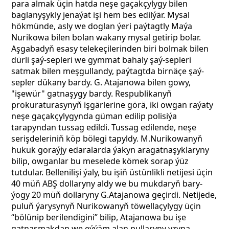
para almak üçin hatda neşe gaçakçylygy bilen
baglanyşykly jenaýat işi hem bes edilýär. Mysal
hökmünde,
asly we doglan ýeri paýtagtly Maýa
Nurikowa bilen bolan wakany mysal getirip bolar.
Aşgabadyň esasy telekeçilerinden biri bolmak bilen
dürli şaý-sepleri we gymmat bahaly şaý-sepleri
satmak bilen meşgullandy, paýtagtda birnäçe şaý-
sepler dükany bardy. G. Atajanowa bilen gowy,
"işewür" gatnaşygy bardy. Respublikanyň
prokuraturasynyň işgärlerine görä, iki owgan raýaty
neşe gaçakçylygynda güman edilip polisiýa
tarapyndan tussag edildi. Tussag edilende, neşe
serişdeleriniň köp bölegi tapyldy. M.Nurikowanyň
hukuk goraýjy edaralarda ýakyn aragatnaşyklaryny
bilip, owganlar bu meselede kömek sorap ýüz
tutdular. Bellenilişi ýaly, bu işiň üstünlikli netijesi üçin
40 müň ABŞ dollaryny aldy we bu mukdaryň bary-
ýogy 20 müň dollaryny G.Atajanowa geçirdi. Netijede,
puluň ýarysynyň Nurikowanyň töwellaçylygy üçin
“bölünip berilendigini” bilip, Atajanowa bu işe
gatnaşmakdan we eýýäm alan pullaryny yzyna