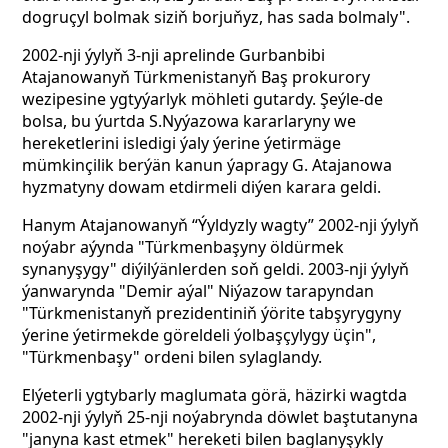
dogruçyl bolmak siziň borjuňyz, has sada bolmaly".
2002-nji ýylyň 3-nji aprelinde Gurbanbibi
Atajanowanyň Türkmenistanyň Baş prokurory
wezipesine ygtyýarlyk möhleti gutardy. Şeýle-de
bolsa, bu ýurtda S.Nyýazowa kararlaryny we
hereketlerini isledigi ýaly ýerine ýetirmäge
mümkinçilik berýän kanun ýapragy G. Atajanowa
hyzmatyny dowam etdirmeli diýen karara geldi.
Hanym Atajanowanyň “Ýyldyzly wagty” 2002-nji ýylyň
noýabr aýynda "Türkmenbaşyny öldürmek
synanyşygy" diýilýänlerden soň geldi. 2003-nji ýylyň
ýanwarynda "Demir aýal" Niýazow
tarapyndan
"Türkmenistanyň prezidentiniň ýörite tabşyrygyny
ýerine ýetirmekde göreldeli ýolbaşçylygy üçin",
"Türkmenbaşy" ordeni bilen sylaglandy.
Elýeterli ygtybarly maglumata görä, häzirki wagtda
2002-nji ýylyň 25-nji noýabrynda döwlet baştutanyna
"janyna kast etmek" hereketi bilen
baglanyşykly