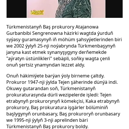
Türkmenistanyň Baş prokurory Atajanowa
Gurbanbibi Sengrenowna häzirki wagtda ýurduň
syýasy guramasynyň iň möhüm şahsyýetlerinden biri
we 2002 ýylyň 25-nji noýabrynda Türkmenbaşynyň
janyna kast etmek synanyşygyny derňemekde
"aýratyn üstünlikleri" sebäpli, soňky wagta çenli
onuň şertsiz ynamyndan lezzet aldy.
Onuň häkimiýete barýan ýoly birneme çaltdy.
Prokuror 1947-nji ýylda Tejen şäherinde dünýä indi.
Okuwy gutarandan soň, Türkmenistanyň
prokuraturasynda dürli wezipelerde işledi: Tejen
etrabynyň prokurorynyň kömekçisi, Kaka etrabynyň
prokurory, Baş prokuratura işgärler bölüminiň
başlygynyň orunbasary, Baş prokuroryň orunbasary
we 1995-nji ýylyň 3-nji aprelinden bäri
Türkmenistanyň Baş prokurory boldy.