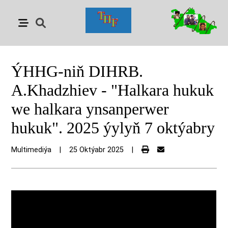
ÝHHG-niň DIHRB.
A.Khadzhiev - "Halkara hukuk
we halkara ynsanperwer
hukuk". 2025 ýylyň 7 oktýabry
Multimediýa
|
25 Oktýabr 2025
|