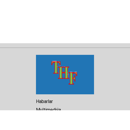
Habarlar
Multimediýa
Hasabat
Kitaphana