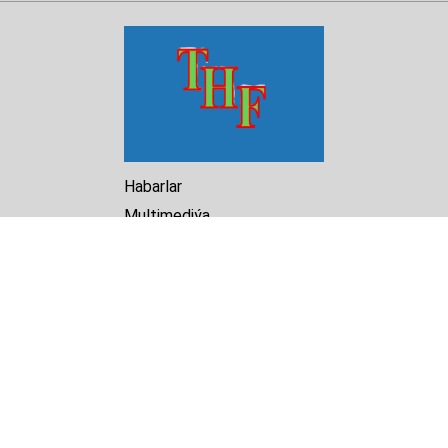
Habarlar
Multimediýa
Hasabat
Kitaphana
Arhiw
Biz barada
Turkmenistan Helsinki
Foundation for Human Rights
25 Knaz Dondukov str., ap.2