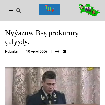
Nyýazow Baş prokurory
çalyşdy.
Habarlar
|
10 Aprel 2006
|