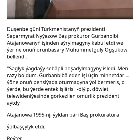
Duşenbe güni Türkmenistanyň prezidenti
Saparmyrat Nyýazow Baş prokuror Gurbanbibi
Atajanowanyň işinden aýrylmagyny kabul etdi we
ýerine onuň orunbasary Muhummetguly Ogşukow
bellendi.
"Saglyk ýagdaýy sebäpli boşadylmagyny isledi. Men
razy boldum. Gurbanbibä eden işi üçin minnetdar ...
ýöne onuň pensiýada oturmagyna ýol bermeris, o
ýerde, bu ýerde entek işläris" -diýip, döwlet
telewideniýesinde görkezilen ömürlik prezident
aýtdy.
Atajanowa 1995-nji ýyldan bäri Baş prokuratura
ýolbaşçylyk etdi.
Reýter.