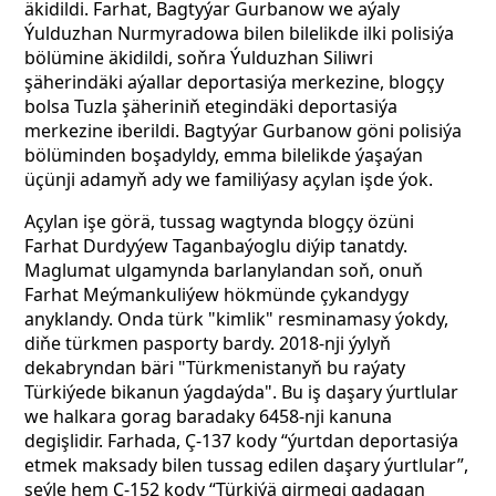
äkidildi. Farhat, Bagtyýar Gurbanow we aýaly
Ýulduzhan Nurmyradowa bilen bilelikde ilki polisiýa
bölümine äkidildi, soňra Ýulduzhan Siliwri
şäherindäki aýallar deportasiýa merkezine, blogçy
bolsa Tuzla şäheriniň etegindäki deportasiýa
merkezine iberildi. Bagtyýar Gurbanow göni polisiýa
bölüminden boşadyldy, emma bilelikde ýaşaýan
üçünji adamyň ady we familiýasy açylan işde ýok.
Açylan işe görä, tussag wagtynda blogçy özüni
Farhat Durdyýew Taganbaýoglu diýip tanatdy.
Maglumat ulgamynda barlanylandan soň, onuň
Farhat Meýmankuliýew hökmünde çykandygy
anyklandy. Onda türk "kimlik" resminamasy ýokdy,
diňe türkmen pasporty bardy. 2018-nji ýylyň
dekabryndan bäri "Türkmenistanyň bu raýaty
Türkiýede bikanun ýagdaýda". Bu iş daşary ýurtlular
we halkara gorag baradaky 6458-nji kanuna
degişlidir. Farhada, Ç-137 kody “ýurtdan deportasiýa
etmek maksady bilen tussag edilen daşary ýurtlular”,
şeýle hem Ç-152 kody “Türkiýä girmegi gadagan