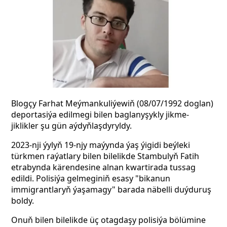
Blogçy Farhat Meýmankuliýewiň (08/07/1992 doglan)
deportasiýa edilmegi bilen baglanyşykly jikme-
jiklikler şu gün aýdyňlaşdyryldy.
2023-nji ýylyň 19-njy maýynda ýaş ýigidi
beýleki
türkmen raýatlary bilen bilelikde Stambulyň Fatih
etrabynda kärendesine alnan kwartirada tussag
edildi. Polisiýa gelmeginiň esasy "bikanun
immigrantlaryň ýaşamagy" barada näbelli duýduruş
boldy.
Onuň bilen bilelikde üç otagdaşy polisiýa bölümine