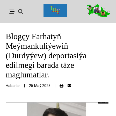
Blogçy Farhatyň
Meýmankuliýewiň
(Durdyýew) deportasiýa
edilmegi barada täze
maglumatlar.
Habarlar
|
25 Maý 2023
|