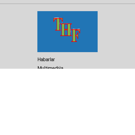
Habarlar
Multimediýa
Hasabat
Kitaphana
Arhiw
Biz barada
Turkmenistan Helsinki
Foundation for Human Rights