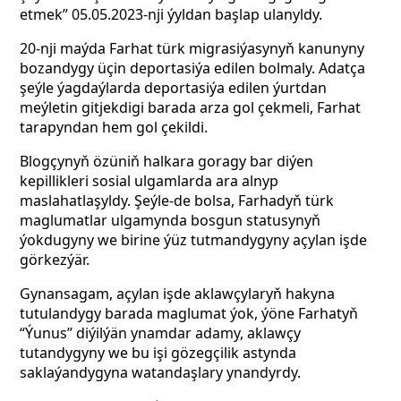
etmek” 05.05.2023-nji ýyldan başlap ulanyldy.
20-nji maýda Farhat türk migrasiýasynyň kanunyny
bozandygy üçin deportasiýa edilen bolmaly. Adatça
şeýle ýagdaýlarda deportasiýa edilen ýurtdan
meýletin gitjekdigi barada arza gol çekmeli, Farhat
tarapyndan hem gol çekildi.
Blogçynyň özüniň halkara goragy bar diýen
kepillikleri sosial ulgamlarda ara alnyp
maslahatlaşyldy. Şeýle-de bolsa, Farhadyň türk
maglumatlar ulgamynda bosgun statusynyň
ýokdugyny we birine ýüz tutmandygyny açylan işde
görkezýär.
Gynansagam, açylan işde aklawçylaryň hakyna
tutulandygy barada maglumat ýok, ýöne Farhatyň
“Ýunus” diýilýän ynamdar adamy,
aklawçy
tutandygyny we bu işi gözegçilik astynda
saklaýandygyna watandaşlary ynandyrdy.