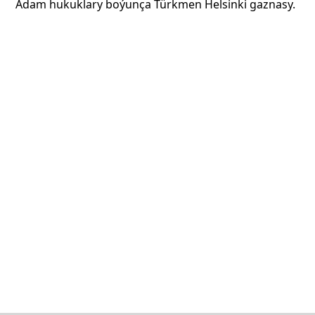
Adam hukuklary boýunça Türkmen Helsinki gaznasy.