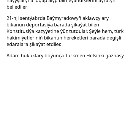
haýyşlaryna jogap alyp bilmeýändiklerini aýratyn
bellediler.
21-nji sentýabrda Baýmyradowyň aklawçylary
bikanun deportasiýa barada şikaýat bilen
Konstitusiýa kazyýetine ýüz tutdular. Şeýle hem, türk
häkimiýetleriniň bikanun hereketleri barada degişli
edaralara şikaýat etdiler.
Adam hukuklary boýunça Türkmen Helsinki gaznasy.