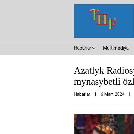
Habarlar
Multimediýa
Azatlyk Radiosy
mynasybetli özl
Habarlar
|
6 Mart 2024
|