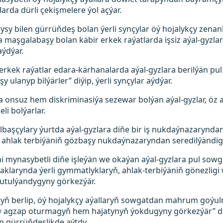
rda dürli çekişmelere ýol açýar.
ysy bilen gürrüňdeş bolan ýerli synçylar öý hojalykçy zena
maşgalabaşy bolan käbir erkek raýatlarda işsiz aýal-gyzlara
aýdýar.
erkek raýatlar edara-kärhanalarda aýal-gyzlara berilýän pu
y ulanyp bilýärler” diýip, ýerli synçylar aýdýar.
a onsuz hem diskriminasiýa sezewar bolýan aýal-gyzlar, öz 
li bolýarlar.
başçylary ýurtda aýal-gyzlara diňe bir iş nukdaýnazarynda
 ahlak terbiýäniň gözbaşy nukdaýnazaryndan seredilýändigi
i mynasybetli diňe işleýän we okaýan aýal-gyzlara pul sowg
jaklarynda ýerli gymmatlyklaryň, ahlak-terbiýäniň gönezlig
 tutulýandygyny görkezýär.
aryň berlip, öý hojalykçy aýallaryň sowgatdan mahrum goýul
y
agzap oturmagyň hem hajatynyň ýokdugyny görkezýär” diýip
n gürrüňdeşlikde aýtdy.