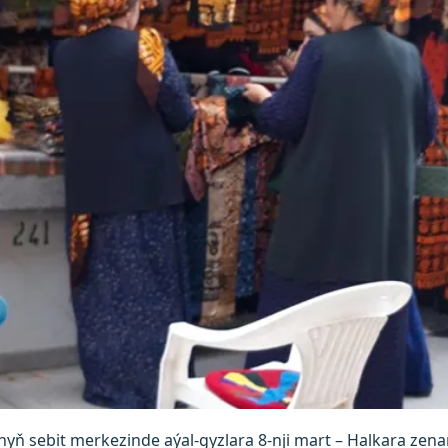
yň sebit merkezinde aýal-gyzlara 8-nji mart – Halkara zena