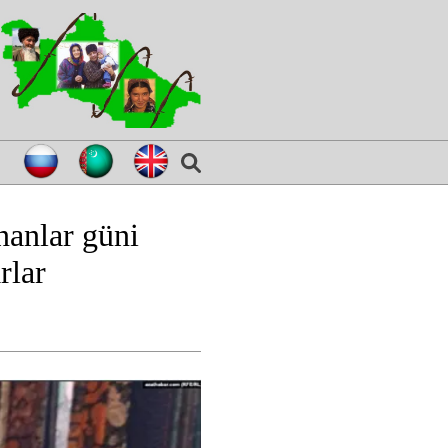
nanlar güni
rlar