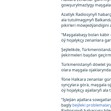
gowşurylmazlygy maşgalala
Azatlyk Radiosynyň habarç
ala tutulmagynyň Balkanda 
pikirleri möwjedýändigini 
“Maşgalabaşy bolan käbir 
öý hojalykçy zenanlara garş
Şeýlelikde, Türkmenistand
ýekirmeleri başdan geçirme
Türkmenistanyň döwlet ýol
olara maşgala ojaklarynda
Ýöne Halkara zenanlar gün
synçylara görä, maşgala o
öý hojalykçy aýallaryň ala
“Işleýän aýallara sowgatl
bagly
beýleki problemalar
Radiosynyň habarçysy bile