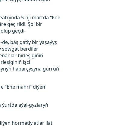
eatrynda 5-nji martda “Ene
 geçirildi. Şol bir
olup geçdi.
-de, bäş gatly bir ýaşaýyş
 sowgat berdiler.
enanlar birleşiginiň
leşiginiň işçi
iosynyň habarçysyna gürrüň
re “Ene mähri” diýen
ýurtda aýal-gyzlaryň
ýen hormatly atlar ilat