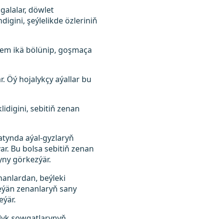
galalar, döwlet
gini, şeýlelikde özleriniň
hem ikä bölünip, goşmaça
r. Öý hojalykçy aýallar bu
idigini, sebitiň zenan
atynda aýal-gyzlaryň
r. Bu bolsa sebitiň zenan
yny görkezýär.
nanlardan, beýleki
leýän zenanlaryň sany
eýär.
ylyk sowgatlarynyň