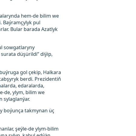
analarynda hem-de bilim we
i. Baýramçylyk pul
rlar. Bular barada Azatlyk
ul sowgatlaryny
urata düşürildi” diýip,
buýruga gol çekip, Halkara
abşyryk berdi. Prezidentiň
nalarda, edaralarda,
e-de, ylym, bilim we
n sylaglanýar.
asy boýunça takmynan üç
anlar, şeýle-de ylym-bilim
yna sylyp, kabul edýän