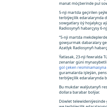
manat möçberinde pul so
5-nji martda geçirilen şeý
terbiýeçilik edaralarynda
sowgatlary öý hojalykçy aýa
Radiosynyň habarçysy 6-n
“5-nji martda mekdeplerde
gowşurmak dabaralary geçir
Azatlyk Radiosynyň habarç
Ýatlasak, 23-nji fewralda
zenanlar güni mynasybetli
gol çeken resminamasyna 
guramalarda işleýän, pensi
terbiýeçilik edaralarynda 
Bu mukdar walýutanyň resm
dollara barabar bolýar.
Döwlet telewideniýesinde g
we terbiýeçilik edaralaryn