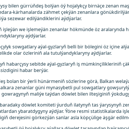
ysy bilen gürrüňdeş bolýan öý hojalykçy birnäçe zenan maş
ara-kärhanalarda zähmet çekýän zenanlara gönükdirilýändi
iýa sezewar edilýändiklerini aýdýarlar.
yň işleýän we işlemeýän zenanlar hökmünde öz aralarynda 
ndyklaryny aýdýarlar.
lyk sowgatlary aýal-gyzlaryň belli bir bölegini öz içine alýa
lelikde olar özleriniň ala tutulýandyklaryny aýdýarlar.
yň habarçysy sebitde aýal-gyzlaryň iş mümkinçilikleriniň çäkl
şsizdigini habar berýär.
ş bolan bir ýerli hünärmeniň sözlerine görä, Balkan welaý
lkara zenanlar güni mynasybetli pul sowgatlary gowşurylýa
n gowragynyň maliýe taýdan döwlet bilen ilteşiginiň ýokdug
 baradaky döwlet komiteti ýurduň ilatynyň tas ýarysynyň ze
tlardan ybaratdygyny aýdýar. Ýöne resmi statistikalarda iş
ligiň derejesini görkezýän sanlar asla köpçülige äşgär edilm
asybetli öý hojalykçy aýallara döwlet tarapyndan baýramç