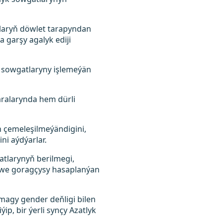
nlaryň döwlet tarapyndan
 garşy agalyk ediji
l sowgatlaryny işlemeýän
aralarynda hem dürli
n çemeleşilmeýändigini,
ni aýdýarlar.
atlarynyň berilmegi,
i we goragçysy hasaplanýan
magy gender deňligi bilen
, bir ýerli synçy Azatlyk