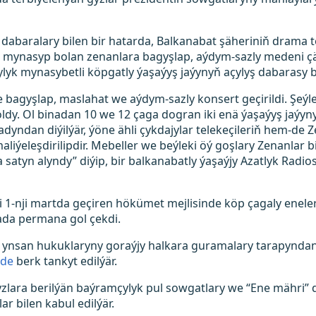
abaralary bilen bir hatarda, Balkanabat şäheriniň drama t
 mynasyp bolan zenanlara bagyşlap, aýdym-sazly medeni çäre
yk mynasybetli köpgatly ýaşaýyş jaýynyň açylyş dabarasy b
 bagyşlap, maslahat we aýdym-sazly konsert geçirildi. Şeýle
ldy. Ol binadan 10 we 12 çaga dogran iki enä ýaşaýyş jaýyny
dyndan diýilýär, ýöne ähli çykdajylar telekeçileriň hem-de Z
iýeleşdirilipdir. Mebeller we beýleki öý goşlary Zenanlar bir
satyn alyndy” diýip, bir balkanabatly ýaşaýjy Azatlyk Rad
 1-nji martda geçiren hökümet mejlisinde köp çagaly enele
da permana gol çekdi.
ynsan hukuklaryny goraýjy halkara guramalary tarapyndan 
kde
berk tankyt edilýär.
lara berilýän baýramçylyk pul sowgatlary we “Ene mähri” di
r bilen kabul edilýär.