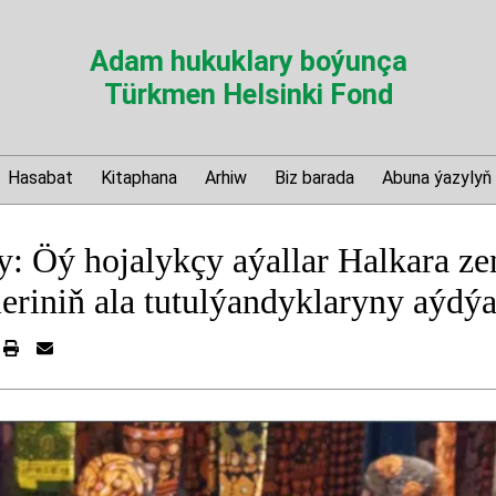
Adam hukuklary boýunça
Türkmen Helsinki Fond
Hasabat
Kitaphana
Arhiw
Biz barada
Abuna ýazylyň
: Öý hojalykçy aýallar Halkara ze
eriniň ala tutulýandyklaryny aýdýa