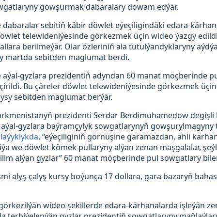
wgatlaryny gowşurmak dabaralary dowam edýär.
le dabaralar sebitiň käbir döwlet eýeçiligindäki edara-kärh
 döwlet telewideniýesinde görkezmek üçin wideo ýazgy edild
llara berilmeýär. Olar özleriniň ala tutulýandyklaryny aýdýa
jy martda sebitden maglumat berdi.
 aýal-gyzlara prezidentiň adyndan 60 manat möçberinde p
ildi. Bu çäreler döwlet telewideniýesinde görkezmek üçin s
ysy sebitden maglumat berýär.
 Türkmenistanyň prezidenti Serdar Berdimuhamedow degişli 
 aýal-gyzlara baýramçylyk sowgatlarynyň gowşurylmagyny t
laýyklykda
, “eýeçiliginiň görnüşine garamazdan, ähli kärha
ýa we döwlet kömek pullaryny alýan zenan maşgalalar, şeýl
bilim alýan gyzlar” 60 manat möçberinde pul sowgatlary bile
i alyş-çalyş kursy boýunça 17 dollara, gara bazaryň bah
örkezilýän wideo şekillerde edara-kärhanalarda işleýän zen
da terbiýelenýän gyzlar prezidentiň sowgatlaryny maňlaýlar