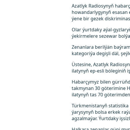
Azatlyk Radiosynyň habarç
howandarlygynyň esasan ed
ýene bir gezek diskriminas
Olar ýurtdaky aýal-gyzlar
ýekirmelere sezewar bolýa
Zenanlara berilýän baýramçy
kategoriýa degişli däl, şeý
Üstesine, Azatlyk Radiosyn
ilatynyň ep-esli böleginiň i
Habarçymyz bilen gürrüňde
takmynan 30 göterimine Ha
ilatynyň tas 70 göterimde
Türkmenistanyň statistika
ýarysynyň bolsa erkek raýa
agzalmaýar. Ýurtdaky işsiz
Halkara zenanlar güni myn