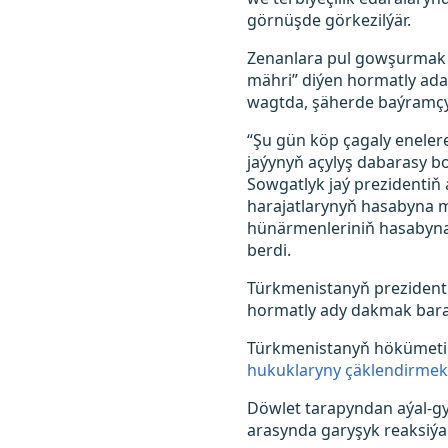
görnüşde görkezilýär.
Zenanlara pul gowşurmak d
mähri” diýen hormatly ada
wagtda, şäherde baýramçyl
“Şu gün köp çagaly enelere
jaýynyň açylyş dabarasy bo
Sowgatlyk jaý prezidentiň a
harajatlarynyň hasabyna mal
hünärmenleriniň hasabyna 
berdi.
Türkmenistanyň prezidenti
hormatly ady dakmak bara
Türkmenistanyň hökümeti 
hukuklaryny çäklendirme
Döwlet tarapyndan aýal-gyz
arasynda garyşyk reaksiýala