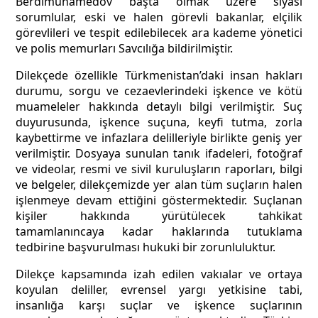
Berdimuhamedov başta olmak üzere siyasi
sorumlular, eski ve halen görevli bakanlar, elçilik
görevlileri ve tespit edilebilecek ara kademe yönetici
ve polis memurları Savcılığa bildirilmiştir.
Dilekçede özellikle Türkmenistan’daki insan hakları
durumu, sorgu ve cezaevlerindeki işkence ve kötü
muameleler hakkında detaylı bilgi verilmiştir. Suç
duyurusunda, işkence suçuna, keyfi tutma, zorla
kaybettirme ve infazlara delilleriyle birlikte geniş yer
verilmiştir. Dosyaya sunulan tanık ifadeleri, fotoğraf
ve videolar, resmi ve sivil kuruluşların raporları,
bilgi
ve belgeler, dilekçemizde yer alan tüm suçların halen
işlenmeye devam ettiğini göstermektedir. Suçlanan
kişiler hakkında yürütülecek tahkikat
tamamlanıncaya kadar haklarında tutuklama
tedbirine başvurulması hukuki bir zorunluluktur.
Dilekçe kapsamında izah edilen vakıalar ve ortaya
koyulan deliller, evrensel yargı yetkisine tabi,
insanlığa karşı suçlar ve işkence suçlarının