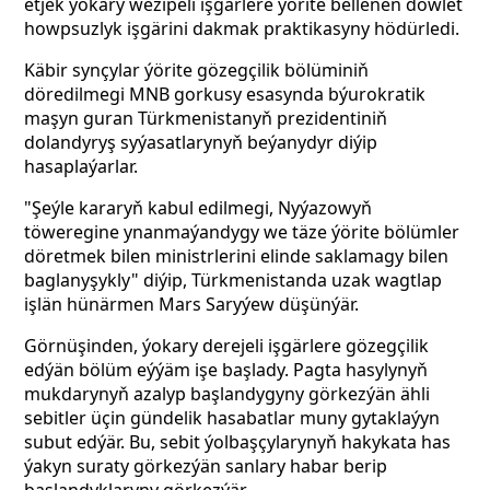
etjek ýokary wezipeli işgärlere ýörite bellenen döwlet
howpsuzlyk işgärini dakmak praktikasyny hödürledi.
Käbir synçylar ýörite gözegçilik bölüminiň
döredilmegi MNB gorkusy esasynda býurokratik
maşyn guran Türkmenistanyň prezidentiniň
dolandyryş syýasatlarynyň beýanydyr diýip
hasaplaýarlar.
"Şeýle kararyň kabul edilmegi, Nyýazowyň
töweregine ynanmaýandygy we täze ýörite bölümler
döretmek bilen ministrlerini elinde saklamagy bilen
baglanyşykly" diýip, Türkmenistanda uzak wagtlap
işlän hünärmen Mars Saryýew düşünýär.
Görnüşinden, ýokary derejeli işgärlere gözegçilik
edýän bölüm eýýäm işe başlady. Pagta hasylynyň
mukdarynyň azalyp başlandygyny görkezýän ähli
sebitler üçin gündelik hasabatlar muny gytaklaýyn
subut edýär. Bu, sebit ýolbaşçylarynyň hakykata has
ýakyn suraty görkezýän sanlary habar berip