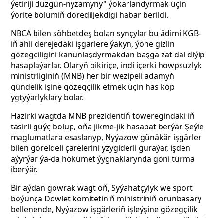
ýetiriji düzgün-nyzamyny" ýokarlandyrmak üçin
ýörite bölümiň dörediljekdigi habar berildi.
NBCA bilen söhbetdeş bolan synçylar bu ädimi KGB-
iň ähli derejedäki işgärlere ýakyn, ýöne gizlin
gözegçiligini kanunlaşdyrmakdan başga zat däl diýip
hasaplaýarlar. Olaryň pikiriçe, indi içerki howpsuzlyk
ministrliginiň (MNB) her bir wezipeli adamyň
gündelik işine gözegçilik etmek üçin has köp
ygtyýarlyklary bolar.
Häzirki wagtda MNB prezidentiň töweregindäki iň
täsirli güýç bolup, oňa jikme-jik hasabat berýär. Şeýle
maglumatlara esaslanyp, Nyýazow günäkär işgärler
bilen göreldeli çärelerini yzygiderli guraýar, işden
aýyrýar ýa-da hökümet ýygnaklarynda göni türmä
iberýär.
Bir aýdan gowrak wagt öň, Syýahatçylyk we sport
boýunça Döwlet komitetiniň ministriniň orunbasary
bellenende, Nyýazow işgärleriň işleýşine gözegçilik