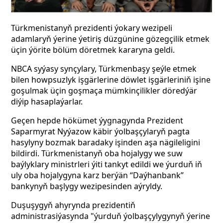
Türkmenistanyň prezidenti ýokary wezipeli
adamlaryň ýerine ýetiriş düzgünine gözegçilik etmek
üçin ýörite bölüm döretmek kararyna geldi.
NBCA syýasy synçylary, Türkmenbaşy şeýle etmek
bilen howpsuzlyk işgärlerine döwlet işgärleriniň işine
goşulmak üçin goşmaça mümkinçilikler döredýär
diýip hasaplaýarlar.
Geçen hepde hökümet ýygnagynda Prezident
Saparmyrat Nyýazow käbir ýolbaşçylaryň pagta
hasylyny bozmak baradaky işinden aşa nägileligini
bildirdi. Türkmenistanyň oba hojalygy we suw
baýlyklary ministrleri ýiti tankyt edildi we ýurduň iň
uly oba hojalygyna karz berýän “Daýhanbank”
bankynyň başlygy wezipesinden aýryldy.
Duşuşygyň ahyrynda prezidentiň
administrasiýasynda "ýurduň ýolbaşçylygynyň ýerine