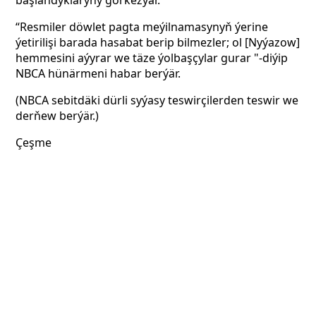
başlandyklaryny görkezýär.
“Resmiler döwlet pagta meýilnamasynyň ýerine
ýetirilişi barada hasabat berip bilmezler; ol [Nyýazow]
hemmesini aýyrar we täze ýolbaşçylar gurar "-diýip
NBCA hünärmeni habar berýär.
(NBCA sebitdäki dürli syýasy teswirçilerden teswir we
derňew berýär.)
Çeşme