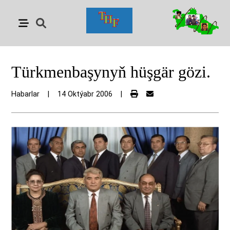
Türkmenbaşynyň hüşgär gözi.
Habarlar
|
14 Oktýabr 2006
|