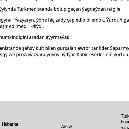
 ýylynda Türkmenistanda bolup geçen ýagdaýdan nägile.
lugyna "Ýazýaryn, ýöne hiç zady çap edip bilemok. Ýurduň g
eşir edilmedi" -diýdi.
ümkindigini aradan aýyrmaýar.
menistanda şahsy kult bilen gurşalan awtoritar lider Sapar
gy we proza ​​ýazýandygyny aýdýar. Käbir eserleriniň ýurtda 
Tur
Fou
Habarlar
Arhiw
25 K