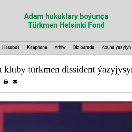
Adam hukuklary boýunça
Türkmen Helsinki Fond
Hasabat
Kitaphana
Arhiw
Biz barada
Abuna ýazylyň
 kluby türkmen dissident ýazyjysy