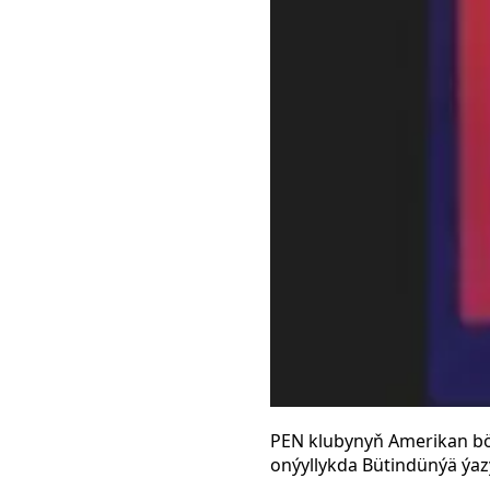
PEN klubynyň Amerikan bö
onýyllykda Bütindünýä ýazy