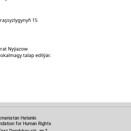
araşsyzlygynyň 15
myrat Nyýazow
okalmagy talap edilýär.
kmenistan Helsinki
ndation for Human Rights
naz Dondukov str., ap.2