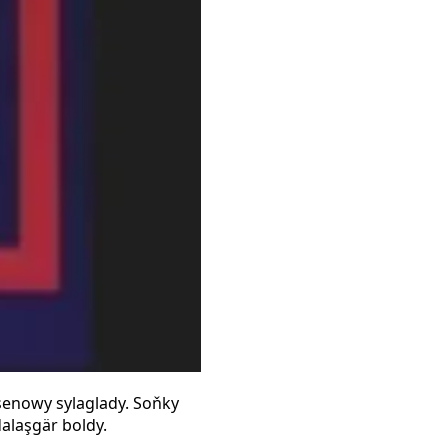
senowy sylaglady. Soňky
alaşgär boldy.