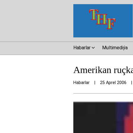
Habarlar
Multimediýa
Amerikan ruçka
Habarlar
|
25 Aprel 2006
|