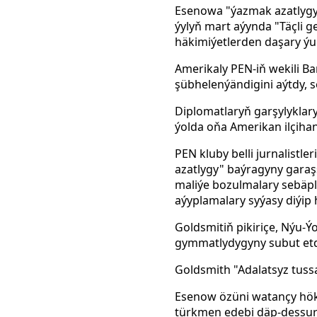
Esenowa "ýazmak azatlygy"
ýylyň mart aýynda "Täçli 
häkimiýetlerden daşary ýu
Amerikaly PEN-iň wekili B
şübhelenýändigini aýtdy, s
Diplomatlaryň garşylyklar
ýolda oňa Amerikan ilçihan
PEN kluby belli jurnalistle
azatlygy" baýragyny garaş
maliýe bozulmalary sebäpl
aýyplamalary syýasy diýip 
Goldsmitiň pikiriçe, Nýu-
gymmatlydygyny subut etdi
Goldsmith "Adalatsyz tussa
Esenow özüni watançy hök
türkmen edebi däp-dessur