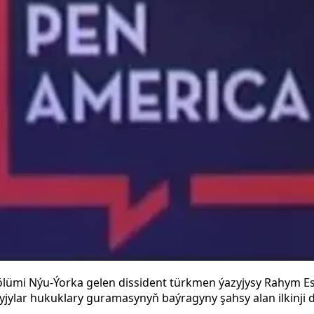
lümi Nýu-Ýorka gelen dissident türkmen ýazyjysy Rahym E
jylar hukuklary guramasynyň baýragyny şahsy alan ilkinji d