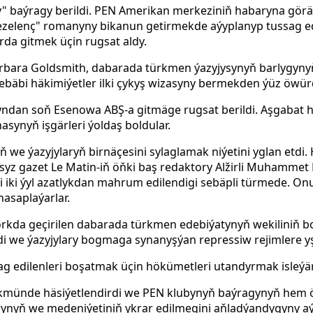
 baýragy berildi. PEN Amerikan merkeziniň habaryna görä,
gezelenç" romanyny bikanun getirmekde aýyplanyp tussag edi
rda gitmek üçin rugsat aldy.
arbara Goldsmith, dabarada türkmen ýazyjysynyň barlygyny
ebäbi häkimiýetler ilki çykyş wizasyny bermekden ýüz öwürd
yndan soň Esenowa ABŞ-a gitmäge rugsat berildi. Aşgabat 
asynyň işgärleri ýoldaş boldular.
riň we ýazyjylaryň birnäçesini sylaglamak niýetini yglan etd
syz gazet Le Matin-iň öňki baş redaktory Alžirli Muhammet 
i iki ýyl azatlykdan mahrum edilendigi sebäpli türmede. On
hasaplaýarlar.
Ýorkda geçirilen dabarada türkmen edebiýatynyň wekiliniň 
 we ýazyjylary bogmaga synanyşýan repressiw rejimlere yş
g edilenleri boşatmak üçin hökümetleri utandyrmak isleýäri
münde häsiýetlendirdi we PEN klubynyň baýragynyň hem öz
ynyň we medeniýetiniň ykrar edilmegini aňladýandygyny aý