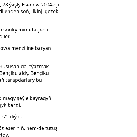
 78 ýaşly Esenow 2004-nji
lenden soň, ilkinji gezek
ň soňky minuda çenli
iler.
howa menziline barýan
i. Hususan-da, "ýazmak
Bençiku aldy. Bençiku
uň tarapdarlary bu
bolmagy şeýle baýragyň
yk berdi.
s" -diýdi.
 eseriniň, hem-de tutuş
tdy.