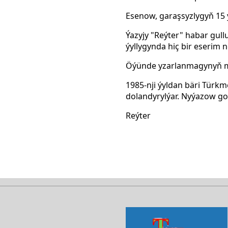
Esenow, garaşsyzlygyň 15
Ýazyjy "Reýter" habar gul
ýyllygynda hiç bir eserim n
Öýünde yzarlanmagynyň m
1985-nji ýyldan bäri Türk
dolandyrylýar. Nyýazow goş
Reýter