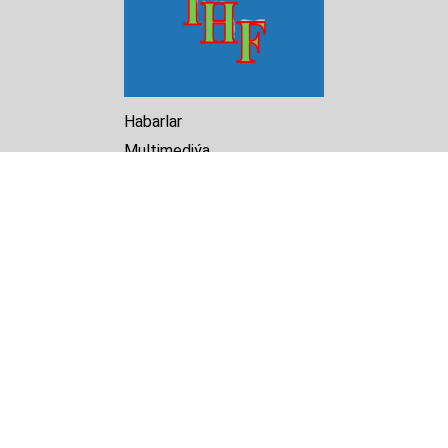
Habarlar
Multimediýa
Hasabat
Kitaphana
Arhiw
Biz barada
Turkmenistan Helsinki
Foundation for Human Rights
25 Knaz Dondukov str., ap.2
Varna, 9000
Bulgaria