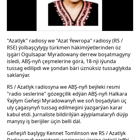
"Azatlyk" radiosy we "Azat Ýewropa" radiosy (RS /
RSE) ýolbaşçylygy türkmen häkimiýetlerinden öz
işgäri Ogulsapar Myradowany derrew boşatmagyny
isledi, ABŞ-nyň çeşmelerine görä, 18-nji iýunda
tussag edilipdi we şondan bäri üznüksiz tussaglykda
saklanýar.
RS / Azatlyk radiosyna we ABŞ-nyň beýleki resmi
"radio seslerine" gözegçilik edýän ABŞ-nyň Halkara
Ýaýlym Geňeşi Myradowanyň we soň boşadylan üç
uly çagasynyň tussag edilmegini ýazgarýan karar
kabul etdi. Jurnaliste bildirilýän aýyplamalaryň düýp
manysy iş berijiler üçin belli däl.
Geňeşiň başlygy Kennet Tomlinson we RS / Azatlyk