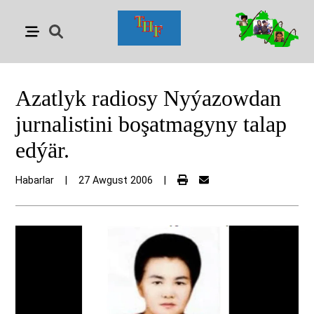
Azatlyk radiosy Nyýazowdan
jurnalistini boşatmagyny talap
edýär.
Habarlar
|
27 Awgust 2006
|