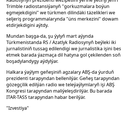
Radiosynyň prezidenti wezipesini ýerine ýetiriji Jeffri
Trimble radiostansiýanyň "gorkuzmalara boýun
egmejekdigini" we türkmen dilindäki täzelikleri we
seljeriş programmalarynda "üns merkezini" dowam
etdirjekdigini aýtdy.
Mundan başga-da, şu ýylyň mart aýynda
Türkmenistanda RS / Azatlyk Radiosynyň beýleki iki
jurnalistiniň tussag edilendigi we jurnalistika işini bes
etmek barada ýazmaça dil hatyna gol çekilenden soň
boşadylandygy aýdylýar.
Halkara ýaýlym geňeşiniň agzalary ABŞ-da ýurduň
prezidenti tarapyndan bellenilýär. Geňeş tarapyndan
gözegçilik edilýän radio we teleýaýlymlaryň işi ABŞ
Kongresi tarapyndan maliýeleşdirilýär. Bu barada
ITAR-TASS tarapyndan habar berilýär.
"Izvestiya"