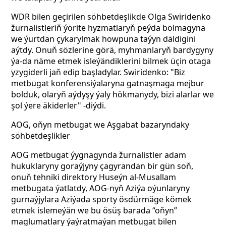
WDR bilen geçirilen söhbetdeşlikde Olga Swiridenko
žurnalistleriň ýörite hyzmatlaryň peýda bolmagyna
we ýurtdan çykarylmak howpuna taýyn däldigini
aýtdy. Onuň sözlerine görä, myhmanlaryň bardygyny
ýa-da näme etmek isleýändiklerini bilmek üçin otaga
yzygiderli jaň edip başladylar. Swiridenko: "Biz
metbugat konferensiýalaryna gatnaşmaga mejbur
bolduk, olaryň aýdyşy ýaly hökmanydy, bizi alarlar we
şol ýere äkiderler" -diýdi.
AOG, oňyn metbugat we Aşgabat bazaryndaky
söhbetdeşlikler
AOG metbugat ýygnagynda žurnalistler adam
hukuklaryny goraýjyny çagyrandan bir gün soň,
onuň tehniki direktory Huseýn al-Musallam
metbugata ýatlatdy, AOG-nyň Aziýa oýunlaryny
gurnaýjylara Aziýada sporty ösdürmäge kömek
etmek islemeýän we bu ösüş barada “oňyn”
maglumatlary ýaýratmaýan metbugat bilen