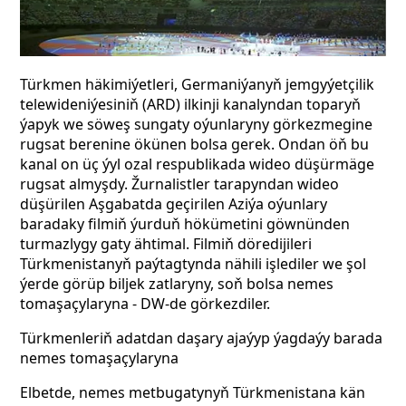
Türkmen häkimiýetleri, Germaniýanyň jemgyýetçilik
telewideniýesiniň (ARD) ilkinji kanalyndan toparyň
ýapyk we söweş sungaty oýunlaryny görkezmegine
rugsat berenine ökünen bolsa gerek. Ondan öň bu
kanal on üç ýyl ozal respublikada wideo düşürmäge
rugsat almyşdy. Žurnalistler tarapyndan wideo
düşürilen Aşgabatda geçirilen Aziýa oýunlary
baradaky filmiň ýurduň hökümetini göwnünden
turmazlygy gaty ähtimal. Filmiň döredijileri
Türkmenistanyň paýtagtynda nähili işlediler we şol
ýerde görüp biljek zatlaryny, soň bolsa nemes
tomaşaçylaryna - DW-de görkezdiler.
Türkmenleriň adatdan daşary ajaýyp ýagdaýy barada
nemes tomaşaçylaryna
Elbetde, nemes metbugatynyň Türkmenistana kän