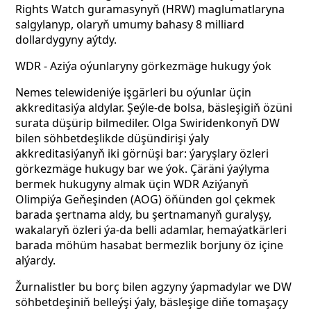
Rights Watch guramasynyň (HRW) maglumatlaryna
salgylanyp, olaryň umumy bahasy 8 milliard
dollardygyny aýtdy.
WDR - Aziýa oýunlaryny görkezmäge hukugy ýok
Nemes telewideniýe işgärleri bu oýunlar üçin
akkreditasiýa aldylar. Şeýle-de bolsa, bäsleşigiň özüni
surata düşürip bilmediler. Olga Swiridenkonyň DW
bilen söhbetdeşlikde düşündirişi ýaly
akkreditasiýanyň iki görnüşi bar: ýaryşlary özleri
görkezmäge hukugy bar we ýok. Çäräni ýaýlyma
bermek hukugyny almak üçin WDR Aziýanyň
Olimpiýa Geňeşinden (AOG) öňünden gol çekmek
barada şertnama aldy, bu şertnamanyň guralyşy,
wakalaryň özleri ýa-da belli adamlar, hemaýatkärleri
barada möhüm hasabat bermezlik borjuny öz içine
alýardy.
Žurnalistler bu borç bilen agzyny ýapmadylar we DW
söhbetdeşiniň belleýşi ýaly, bäsleşige diňe tomaşaçy