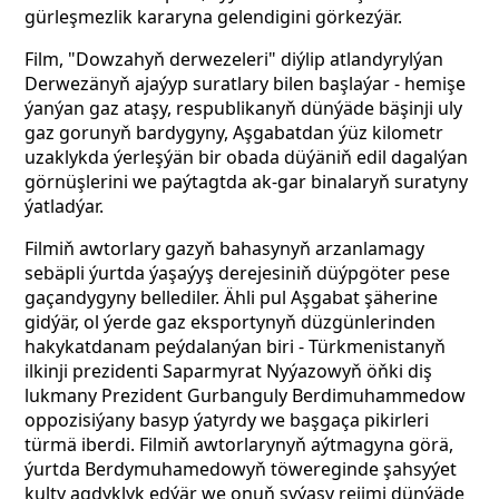
gürleşmezlik kararyna gelendigini görkezýär.
Film, "Dowzahyň derwezeleri" diýlip atlandyrylýan
Derwezänyň ajaýyp suratlary bilen başlaýar - hemişe
ýanýan gaz ataşy, respublikanyň dünýäde bäşinji uly
gaz gorunyň bardygyny, Aşgabatdan ýüz kilometr
uzaklykda ýerleşýän bir obada düýäniň edil dagalýan
görnüşlerini we paýtagtda ak-gar binalaryň suratyny
ýatladýar.
Filmiň awtorlary gazyň bahasynyň arzanlamagy
sebäpli ýurtda ýaşaýyş derejesiniň düýpgöter pese
gaçandygyny bellediler. Ähli pul Aşgabat şäherine
gidýär, ol ýerde gaz eksportynyň düzgünlerinden
hakykatdanam peýdalanýan biri - Türkmenistanyň
ilkinji prezidenti Saparmyrat Nyýazowyň öňki diş
lukmany Prezident Gurbanguly Berdimuhammedow
oppozisiýany basyp ýatyrdy we başgaça pikirleri
türmä iberdi. Filmiň awtorlarynyň aýtmagyna görä,
ýurtda Berdymuhamedowyň töwereginde şahsyýet
kulty agdyklyk edýär we onuň syýasy rejimi dünýäde