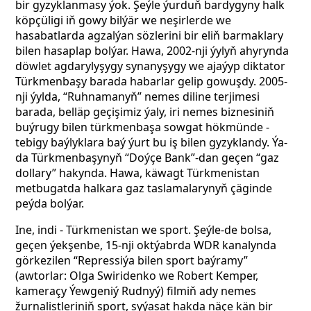
bir gyzyklanmasy ýok. Şeýle ýurduň bardygyny halk
köpçüligi iň gowy bilýär we neşirlerde we
hasabatlarda agzalýan sözlerini bir eliň barmaklary
bilen hasaplap bolýar. Hawa, 2002-nji ýylyň ahyrynda
döwlet agdarylyşygy synanyşygy we ajaýyp diktator
Türkmenbaşy barada habarlar gelip gowuşdy. 2005-
nji ýylda, “Ruhnamanyň” nemes diline terjimesi
barada, belläp geçişimiz ýaly, iri nemes biznesiniň
buýrugy bilen türkmenbaşa sowgat hökmünde -
tebigy baýlyklara baý ýurt bu iş bilen gyzyklandy. Ýa-
da Türkmenbaşynyň “Doýçe Bank”-dan geçen “gaz
dollary” hakynda. Hawa, käwagt Türkmenistan
metbugatda halkara gaz taslamalarynyň çäginde
peýda bolýar.
Ine, indi - Türkmenistan we sport. Şeýle-de bolsa,
geçen ýekşenbe, 15-nji oktýabrda WDR kanalynda
görkezilen “Repressiýa bilen sport baýramy”
(awtorlar: Olga Swiridenko we Robert Kemper,
kameraçy Ýewgeniý Rudnyý) filmiň ady nemes
žurnalistleriniň sport, syýasat hakda näçe kän bir