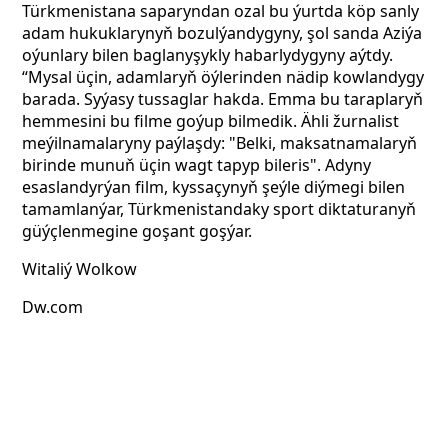
Türkmenistana saparyndan ozal bu ýurtda köp sanly
adam hukuklarynyň bozulýandygyny, şol sanda Aziýa
oýunlary bilen baglanyşykly habarlydygyny aýtdy.
“Mysal üçin, adamlaryň öýlerinden nädip kowlandygy
barada. Syýasy tussaglar hakda. Emma bu taraplaryň
hemmesini bu filme goýup bilmedik. Ähli žurnalist
meýilnamalaryny paýlaşdy: "Belki, maksatnamalaryň
birinde munuň üçin wagt tapyp bileris". Adyny
esaslandyrýan film, kyssaçynyň şeýle diýmegi bilen
tamamlanýar, Türkmenistandaky sport diktaturanyň
güýçlenmegine goşant goşýar.
Witaliý Wolkow
Dw.com