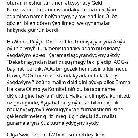
oturan meşhur türkmen atçyşynasy Geldi
Kärizowdan Türkmenistandaky türmä iberilýän
adamlara näme bolýandygyny öwrendiler. Ol öz
gözleri bilen gören ýenjilmegi we gynamalar
hakynda gürrüň berdi.
HRW-den Reýçel Denber film tomaşaçylaryna Aziýa
oýunlarynyň Türkmenistandaky adam hukuklary
ýagdaýyny ep-esli ýaramazlaşdyrandygyny aýtdy.
“Dekabr aýyndan bäri duşuşmagy teklip edip, AOG-a
bäş hat iberdik. AOG bir gezek hem täsir bildirmedi.
Hawa, AOG Türkmenistandaky adam hukuklary
ýagdaýynyň özüne mälim däldigini aýdyp biler. Emma
Halkara Olimpiýa Komitetiniň bu barada näme
diýjekdigine haýran”-diýdi. Halkara olimpiýa komiteti,
öz gezeginde, Aşgabatdaky oýunlar bilen hiç hili
baglanyşygynyň ýokdugyny we žurnalistleriň işine
çäklendirmeler girizilmegi üçin degişli žurnalist
guramalaryna ýüz tutmalydygyny aýtdy.
Olga Swiridenko DW bilen söhbetdeşlikde