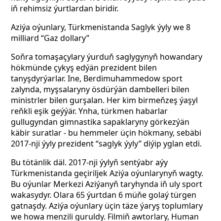
iň rehimsiz ýurtlardan biridir.
Aziýa oýunlary, Türkmenistanda Saglyk ýyly we 8
milliard “Gaz dollary”
Soňra tomaşaçylary ýurduň saglygynyň howandary
hökmünde çykyş edýän prezident bilen
tanyşdyrýarlar. Ine, Berdimuhammedow sport
zalynda, myşsalaryny ösdürýän dambelleri bilen
ministrler bilen gurşalan. Her kim birmeňzeş ýaşyl
reňkli eşik geýýär. Ynha, türkmen habarlar
gullugyndan gimnastika sapaklaryny görkezýän
käbir suratlar - bu hemmeler üçin hökmany, sebäbi
2017-nji ýyly prezident “saglyk ýyly” diýip yglan etdi.
Bu tötänlik däl. 2017-nji ýylyň sentýabr aýy
Türkmenistanda geçiriljek Aziýa oýunlarynyň wagty.
Bu oýunlar Merkezi Aziýanyň taryhynda iň uly sport
wakasydyr. Olara 65 ýurtdan 6 müňe golaý türgen
gatnaşdy. Aziýa oýunlary üçin täze ýaryş toplumlary
we howa menzili guruldy. Filmiň awtorlary, Human