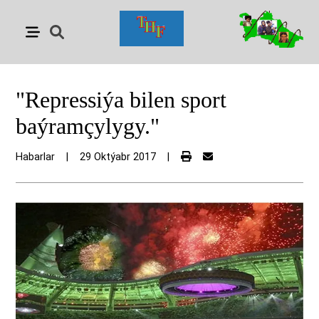
"Repressiýa bilen sport
baýramçylygy."
Habarlar
|
29 Oktýabr 2017
|