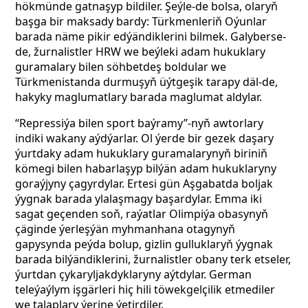
hökmünde gatnaşyp bildiler. Şeýle-de bolsa, olaryň
başga bir maksady bardy: Türkmenleriň Oýunlar
barada näme pikir edýändiklerini bilmek. Galyberse-
de, žurnalistler HRW we beýleki adam hukuklary
guramalary bilen söhbetdeş boldular we
Türkmenistanda durmuşyň üýtgeşik tarapy däl-de,
hakyky maglumatlary barada maglumat aldylar.
“Repressiýa bilen sport baýramy”-nyň awtorlary
indiki wakany aýdýarlar. Ol ýerde bir gezek daşary
ýurtdaky adam hukuklary guramalarynyň biriniň
kömegi bilen habarlaşyp bilýän adam hukuklaryny
goraýjyny çagyrdylar. Ertesi gün Aşgabatda boljak
ýygnak barada ylalaşmagy başardylar. Emma iki
sagat geçenden soň, raýatlar Olimpiýa obasynyň
çäginde ýerleşýän myhmanhana otagynyň
gapysynda peýda bolup, gizlin gulluklaryň ýygnak
barada bilýändiklerini, žurnalistler obany terk etseler,
ýurtdan çykaryljakdyklaryny aýtdylar. German
teleýaýlym işgärleri hiç hili töwekgelçilik etmediler
we talaplary ýerine ýetirdiler.