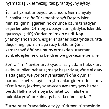
hyzmatdaşlyk etmezligi tabşyrandygyny aýtdy.
Ýörite hyzmatlar peýda bolansoň, Germaniýaly
žurnalistler diňe Türkmenistanyň Daşary işler
ministrliginiň işgärleri hökmünde özüni tanadýan
esgerler bilen Olimpiýa obasyndan çykdylar. Islendik
garaşsyz iş düýbünden mümkin däldi. Köp
ynandyrandan soň, esgerler şäher bazarynda surata
düşürmegi gurnamaga razy boldular, ýöne
kameranyň öňünde muny etmekden utanman,
söhbetdeşlerine üns berdiler we görkezme berdiler.
Soňra filmiň awtorlary Skype arkaly adam hukuklary
aktiwisti bilen habarlaşmagy başardylar, ýöne ol gaty
alada galdy we ýörite hyzmatlaryň oňa oýunlar
barada erbet zat aýtsa, myhmanlar gideninden sonra
türmä basyljakdygyny aç-açan aýdandygyny habar
berdi. Halkara olimpiýa komiteti žurnalistleriň
hukuklarynyň bozulmagy barada näme aýdar?
Žurnalistler Pragadaky alty ýyl türkmen türmesinde