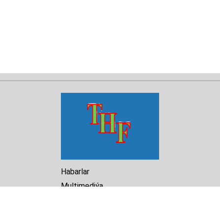
Habarlar
Multimediýa
Hasabat
Kitaphana