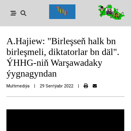
A.Hajiew: "Birleşseň halk bn
birleşmeli, diktatorlar bn däl".
ÝHHG-niň Warşawadaky
ýygnagyndan
Multimediýa
|
29 Sentýabr 2022
|