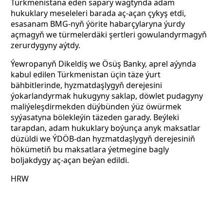
Türkmenistana eden sapary wagtynda adam
hukuklary meseleleri barada aç-açan çykyş etdi,
esasanam BMG-nyň ýörite habarçylaryna ýurdy
açmagyň we türmelerdäki şertleri gowulandyrmagyň
zerurdygyny aýtdy.
Ýewropanyň Dikeldiş we Ösüş Banky, aprel aýynda
kabul edilen Türkmenistan üçin täze ýurt
bähbitlerinde, hyzmatdaşlygyň derejesini
ýokarlandyrmak hukugyny saklap, döwlet pudagyny
maliýeleşdirmekden düýbünden ýüz öwürmek
syýasatyna bölekleýin täzeden garady. Beýleki
tarapdan, adam hukuklary boýunça anyk maksatlar
düzüldi we ÝDÖB-dan hyzmatdaşlygyň derejesiniň
hökümetiň bu maksatlara ýetmegine bagly
boljakdygy aç-açan beýan edildi.
HRW