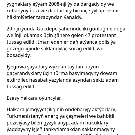
ýygnaklary eýýäm 2008-nji ýylda dargadyldy we
ruhanynyň özi we dindarlary birnäçe ýyllap resmi
häkimiýetler tarapyndan ýanaldy.
20-nji iýunda Gökdepe şäherinde iki günlüğine
doga
we Injil okamak üçin şähere gelen 47 protestant
tussag edildi. Iman edenler daň atýança polisiýa
gözegçiliginde saklandylar, sorag edildi we
boşadyldy.
Iýegowa şaýatlary wyždan taýdan boýun
gaçyrandyklary üçin türmä basylmagyny dowam
etdirdiler, hasabat ýazylanda azyndan sekiz adam
tussag edildi.
Esasy halkara oýunçylar.
Halkara jemgyýetçiliginiň öňdebaryjy aktýorlary,
Türkmenistanyň energiýa çeşmeleri we bähbitli
pozisiýasy bilen gyzyklanyp, adam hukuklary
ýagdaýyny işjeň tankytlamakdan saklanmagyny