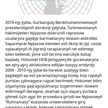
2010-njy ýylda, Gurbanguly Berdimuhammedowyň
prezidentliginiň dördünji ýylynda, Türkmenistanyň
häkimiýetleri Nyýazow döwrüniň repressiw
usullaryna gaýdyp barmaklaryny dowam etdirdiler.
Saparmyrat Nyýazow ölenden soň ilkinji iki ýyl, sosial
syýasatynyň iň ýigrenji taraplarynyň ret edilmegi
bilen bellendi, ýöne soň tersine öwrülişik bolup
başlady. Hökümet HDB jemgyýetçilik guramalaryna
we aýry-aýry aktiwistlere edilýän basyşy artdyrdy;
2009 - 2010-njy ýyllarda hereket azatlygy bilen
ýagdaýyň ep-esli ýaramazlaşmagy boldy, köp raýatyň
ýurtdan çykmagyna rugsat berilmedi; Hökümet bilim
ulgamynda gaýragoýulmasyz özgertmeleri dowam
etdirmegiň deregine, okamak üçin daşary ýurtlara
gitmek üçin agyr bir prosedura girizdi we Nyýazowyň
“Ruhnamasy” esasynda uniwersitetlere giriş
synagyny saklady. Internet sahypalaryna girmek