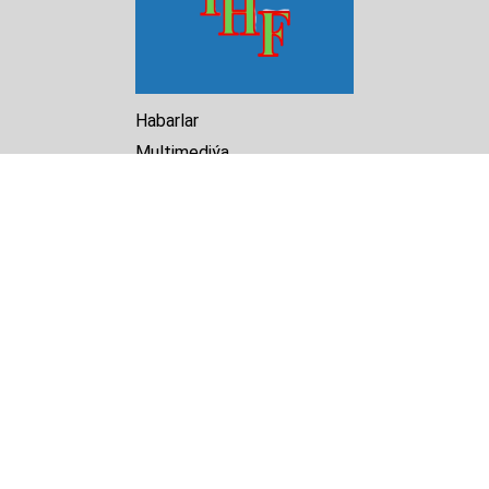
Habarlar
Multimediýa
Hasabat
Kitaphana
Arhiw
Biz barada
Turkmenistan Helsinki
Foundation for Human Rights
25 Knaz Dondukov str., ap.2
Varna, 9000
Bulgaria
Tel.
+359 52 609854