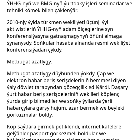
ÝHHG-nyň we BMG-nyň ýurtdaky işleri seminarlar we
tehniki kömek bilen çäklenýär.
2010-njy ýylda türkmen wekiliýeti üçünji ýyl
aktiwistleriň ÝHHG-nyň adam ölçeglerine syn
konferensiýasyna gatnaşmagynyň öňüni almaga
synanyşdy. Soňkular hasaba alnanda resmi wekiliýet
konferensiýadan çykdy.
Metbugat azatlygy.
Metbugat azatlygy düýbünden ýokdy. Çap we
elektron habar beriş serişdeleriniň hemmesi diýen
ýaly döwlet tarapyndan gözegçilik edilýärdi. Daşary
ýurt habar beriş serişdeleriniň wekilleri köplenç
ýurda girip bilmediler we soňky ýyllarda ýerli
habarçylara garşy hüjüm, azar bermek we beýleki
gorkuzmalar boldy.
Köp saýtlara girmek petiklendi, internet kafelere
gelýänler pasport görkezmeli boldular we