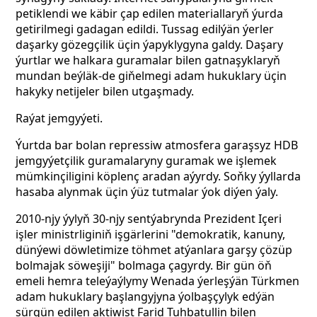
petiklendi we käbir çap edilen materiallaryň ýurda
getirilmegi gadagan edildi. Tussag edilýän ýerler
daşarky gözegçilik üçin ýapyklygyna galdy. Daşary
ýurtlar we halkara guramalar bilen gatnaşyklaryň
mundan beýläk-de giňelmegi adam hukuklary üçin
hakyky netijeler bilen utgaşmady.
Raýat jemgyýeti.
Ýurtda bar bolan repressiw atmosfera garaşsyz HDB
jemgyýetçilik guramalaryny guramak we işlemek
mümkinçiligini köplenç aradan aýyrdy. Soňky ýyllarda
hasaba alynmak üçin ýüz tutmalar ýok diýen ýaly.
2010-njy ýylyň 30-njy sentýabrynda Prezident Içeri
işler ministrliginiň işgärlerini "demokratik, kanuny,
dünýewi döwletimize töhmet atýanlara garşy çözüp
bolmajak söweşiji" bolmaga çagyrdy. Bir gün öň
emeli hemra teleýaýlymy Wenada ýerleşýän Türkmen
adam hukuklary başlangyjyna ýolbaşçylyk edýän
sürgün edilen aktiwist Farid Tuhbatullin bilen