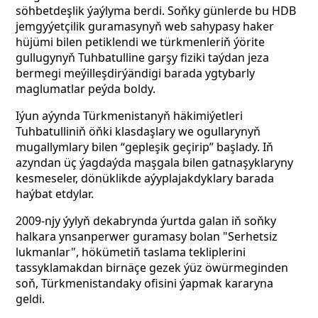
söhbetdeşlik ýaýlyma berdi. Soňky günlerde bu HDB
jemgyýetçilik guramasynyň web sahypasy haker
hüjümi bilen petiklendi we türkmenleriň ýörite
gullugynyň Tuhbatulline garşy fiziki taýdan jeza
bermegi meýilleşdirýändigi barada ygtybarly
maglumatlar peýda boldy.
Iýun aýynda Türkmenistanyň häkimiýetleri
Tuhbatulliniň öňki klasdaşlary we ogullarynyň
mugallymlary bilen “gepleşik geçirip” başlady. Iň
azyndan üç ýagdaýda maşgala bilen gatnaşyklaryny
kesmeseler, dönüklikde aýyplajakdyklary barada
haýbat etdylar.
2009-njy ýylyň dekabrynda ýurtda galan iň soňky
halkara ynsanperwer guramasy bolan "Serhetsiz
lukmanlar", hökümetiň taslama tekliplerini
tassyklamakdan birnäçe gezek ýüz öwürmeginden
soň, Türkmenistandaky ofisini ýapmak kararyna
geldi.