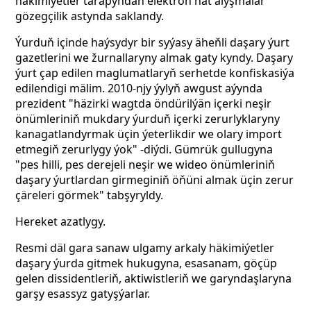
häkimiýetler tarapyndan elektron hat alyşmalar
gözegçilik astynda saklandy.
Ýurduň içinde haýsydyr bir syýasy äheňli daşary ýurt
gazetlerini we žurnallaryny almak gaty kyndy. Daşary
ýurt çap edilen maglumatlaryň serhetde konfiskasiýa
edilendigi mälim. 2010-njy ýylyň awgust aýynda
prezident "häzirki wagtda öndürilýän içerki neşir
önümleriniň mukdary ýurduň içerki zerurlyklaryny
kanagatlandyrmak üçin ýeterlikdir we olary import
etmegiň zerurlygy ýok" -diýdi. Gümrük gullugyna
"pes hilli, pes derejeli neşir we wideo önümleriniň
daşary ýurtlardan girmeginiň öňüni almak üçin zerur
çäreleri görmek" tabşyryldy.
Hereket azatlygy.
Resmi däl gara sanaw ulgamy arkaly häkimiýetler
daşary ýurda gitmek hukugyna, esasanam, göçüp
gelen dissidentleriň, aktiwistleriň we garyndaşlaryna
garşy esassyz gatyşýarlar.