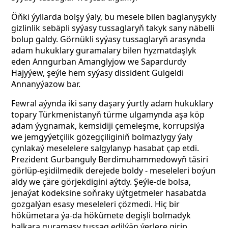
Öňki ýyllarda bolşy ýaly, bu mesele bilen baglanyşykly
gizlinlik sebäpli syýasy tussaglaryň takyk sany näbelli
bolup galdy. Görnükli syýasy tussaglaryň arasynda
adam hukuklary guramalary bilen hyzmatdaşlyk
eden Anngurban Amanglyjow we Sapardurdy
Hajyýew, şeýle hem syýasy dissident Gulgeldi
Annanyýazow bar.
Fewral aýynda iki sany daşary ýurtly adam hukuklary
topary Türkmenistanyň türme ulgamynda aşa köp
adam ýygnamak, kemsidiji çemeleşme, korrupsiýa
we jemgyýetçilik gözegçiliginiň bolmazlygy ýaly
çynlakaý meselelere salgylanyp hasabat çap etdi.
Prezident Gurbanguly Berdimuhammedowyň täsiri
görlüp-eşidilmedik derejede boldy - meseleleri boýun
aldy we çäre görjekdigini aýtdy. Şeýle-de bolsa,
jenaýat kodeksine soňraky üýtgetmeler hasabatda
gozgalýan esasy meseleleri çözmedi. Hiç bir
hökümetara ýa-da hökümete degişli bolmadyk
halkara guramasy tussag edilýän ýerlere girip