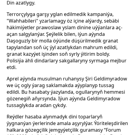
Din azatlygy.
Terrorçylyga garşy yglan edilmedik kampaniýa,
"Wahhabileri" yzarlamagy öz içine alýardy, sebäbi
häkimiýetler prawoslaw yslam dinine uýýanlara aç-
açan salgylanýar. Şeýlelik bilen, iýun aýynda
Daşoguzly bir molla öýünde düşürilmedik granat
tapylandan soň üç ýyl azatlykdan mahrum edildi,
granat kazyýet işinden soň syrly ýitirim boldy.
Polisiýa ähli dindarlary sakgallaryny syrmaga mejbur
etdi.
Aprel aýynda musulman ruhanysy Şiri Geldimyradow
we üç ogly ýarag saklamakda aýyplanyp tussag
edildi. Bu hasabaty ýazylanda, ogullarynyň hemmesi
gözenegiň aňyrsynda. Iýun aýynda Geldimyradow
tussaglykda aradan çykdy.
Reýdler hasaba alynmadyk dini toparlaryň
ýygnanýan ýerlerinde amala aşyrylýar. Ýöriteleşdirilen
halkara gözegçilik jemgyýetçilik guramasy “Forum