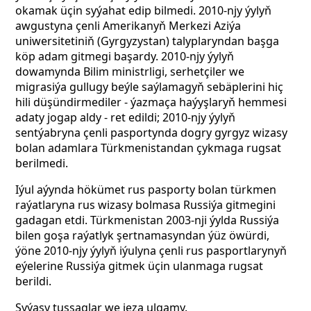
okamak üçin syýahat edip bilmedi. 2010-njy ýylyň
awgustyna çenli Amerikanyň Merkezi Aziýa
uniwersitetiniň (Gyrgyzystan) talyplaryndan başga
köp adam gitmegi başardy. 2010-njy ýylyň
dowamynda Bilim ministrligi, serhetçiler we
migrasiýa gullugy beýle saýlamagyň sebäplerini hiç
hili düşündirmediler - ýazmaça haýyşlaryň hemmesi
adaty jogap aldy - ret edildi; 2010-njy ýylyň
sentýabryna çenli pasportynda dogry gyrgyz wizasy
bolan adamlara Türkmenistandan çykmaga rugsat
berilmedi.
Iýul aýynda hökümet rus pasporty bolan türkmen
raýatlaryna rus wizasy bolmasa Russiýa gitmegini
gadagan etdi. Türkmenistan 2003-nji ýylda Russiýa
bilen goşa raýatlyk şertnamasyndan ýüz öwürdi,
ýöne 2010-njy ýylyň iýulyna çenli rus pasportlarynyň
eýelerine Russiýa gitmek üçin ulanmaga rugsat
berildi.
Syýasy tussaglar we jeza ulgamy.