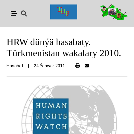
HRW dünýä hasabaty.
Türkmenistan wakalary 2010.
Hasabat
|
24 Ýanwar 2011
|