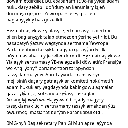
dowam etdirdiler. Bu, esasanam 1998-nji ýylda adam
hukuklary sebäpli doňdurylan kanunlary işjeň
durmuşa geçiren Ýewropa Bileleşigi bilen
baglanyşykly has göze ildi.
Hyzmatdaşlyk we ylalaşyk şertnamasy, özgertme
bilen baglanyşyk talap etmezden ýerine ýetirildi. Bu
hasabatyň ýazuw wagtynda şertnama Ýewropa
Parlamentiniň tassyklamagyna garaşýardy. Ilkinji
oňyn maslahat uly jedeller döretdi. Hyzmatdaşlyk we
Ylalaşyk şertnamasy ÝB-ne agza iki döwletiň: Fransiýa
we Angliýanyň parlamentleri tarapyndan
tassyklanmalydyr. Aprel aýynda Fransiýanyň
mejlisiniň daşary gatnaşyklar komiteti hökümetiň
adam hukuklary ýagdaýynda käbir gowulaşmalar
gazanylýança, şol sanda syýasy tussaglar
Amanglyjowyň we Hajyýewiň boşadylmagyny
tassyklamak üçin şertnamany tassyklamakdan ýüz
öwürmegi maslahat berýän karar kabul etdi.
BMG-nyň Baş sekretary Pan Gi Mun aprel aýynda