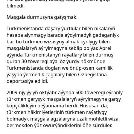
bilmedi.
Maşgala durmuşyna gatyşmak.
Türkmenistanda daşary ýurtlular bilen nikalaryň
hasaba alynmagy barada aýdylmadyk gadaganlyk
bar, bu türkmen wizasyny almak kynlygy bilen
maşgalalaryň aýrylmagyna sebäp bolýar. Aprel
aýynda Türkmenistanyň raýatlary bilen durmuş
guran 30 töweregi aýal öz ýurdy hökmünde
Türkmenistanda doglan we önüp-ösen kämillik
ýaşyna ýetmedik çagalary bilen Özbegistana
deportasiýa edildi.
2009-njy ýylyň oktýabr aýynda 500 töweregi eýranly
türkmen garyşyk maşgalalaryň aýrylmagyna garşy
köpçülikleýin beýannama berdi. Hususan-da,
türkmen häkimiýetleriniň türkmen raýatlygy
bolmadyk maşgala agzalaryna uzak möhletli wiza
bermekden ýüz öwürýändiklerini öňe sürdüler.