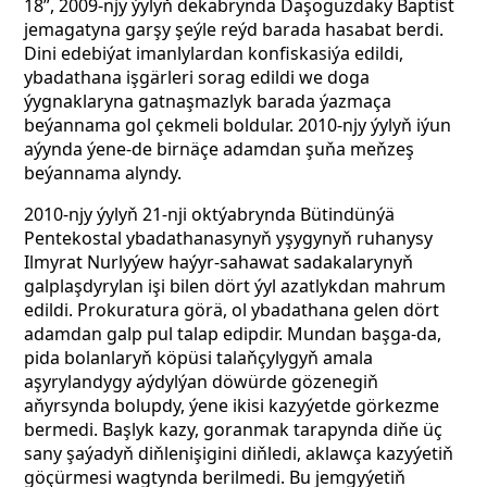
18”, 2009-njy ýylyň dekabrynda Daşoguzdaky Baptist
jemagatyna garşy şeýle reýd barada hasabat berdi.
Dini edebiýat imanlylardan konfiskasiýa edildi,
ybadathana işgärleri sorag edildi we doga
ýygnaklaryna gatnaşmazlyk barada ýazmaça
beýannama gol çekmeli boldular. 2010-njy ýylyň iýun
aýynda ýene-de birnäçe adamdan şuňa meňzeş
beýannama alyndy.
2010-njy ýylyň 21-nji oktýabrynda Bütindünýä
Pentekostal ybadathanasynyň yşygynyň ruhanysy
Ilmyrat Nurlyýew haýyr-sahawat sadakalarynyň
galplaşdyrylan işi bilen dört ýyl azatlykdan mahrum
edildi. Prokuratura görä, ol ybadathana gelen dört
adamdan galp pul talap edipdir. Mundan başga-da,
pida bolanlaryň köpüsi talaňçylygyň amala
aşyrylandygy aýdylýan döwürde gözenegiň
aňyrsynda bolupdy, ýene ikisi kazyýetde görkezme
bermedi. Başlyk kazy, goranmak tarapynda diňe üç
sany şaýadyň diňlenişigini diňledi, aklawça kazyýetiň
göçürmesi wagtynda berilmedi. Bu jemgyýetiň