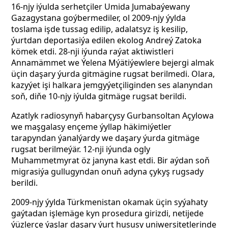
16-njy iýulda serhetçiler Umida Jumabaýewany
Gazagystana goýbermediler, ol 2009-njy ýylda
toslama işde tussag edilip, adalatsyz iş kesilip,
ýurtdan deportasiýa edilen ekolog Andreý Zatoka
kömek etdi. 28-nji iýunda raýat aktiwistleri
Annamämmet we Ýelena Mýätiýewlere bejergi almak
üçin daşary ýurda gitmägine rugsat berilmedi. Olara,
kazyýet işi halkara jemgyýetçiliginden ses alanyndan
soň, diňe 10-njy iýulda gitmäge rugsat berildi.
Azatlyk radiosynyň habarçysy Gurbansoltan Açylowa
we maşgalasy ençeme ýyllap häkimiýetler
tarapyndan ýanalýardy we daşary ýurda gitmäge
rugsat berilmeýär. 12-nji iýunda ogly
Muhammetmyrat öz janyna kast etdi. Bir aýdan soň
migrasiýa gullugyndan onuň adyna çykyş rugsady
berildi.
2009-njy ýylda Türkmenistan okamak üçin syýahaty
gaýtadan işlemäge kyn prosedura girizdi, netijede
ýüzlerçe ýaşlar daşary ýurt hususy uniwersitetlerinde