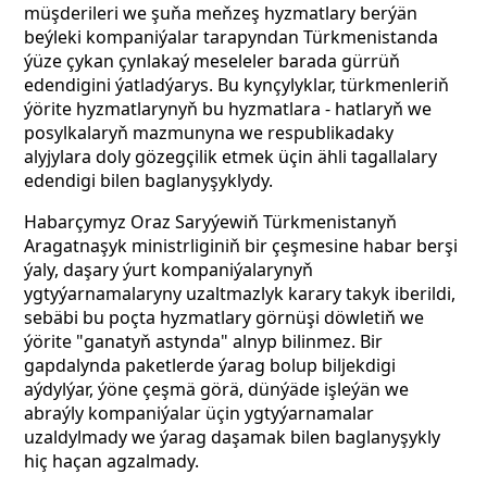
müşderileri we şuňa meňzeş hyzmatlary berýän
beýleki kompaniýalar tarapyndan Türkmenistanda
ýüze çykan çynlakaý meseleler barada gürrüň
edendigini ýatladýarys. Bu kynçylyklar, türkmenleriň
ýörite hyzmatlarynyň bu hyzmatlara - hatlaryň we
posylkalaryň mazmunyna we respublikadaky
alyjylara doly gözegçilik etmek üçin ähli tagallalary
edendigi bilen baglanyşyklydy.
Habarçymyz Oraz Saryýewiň Türkmenistanyň
Aragatnaşyk ministrliginiň bir çeşmesine habar berşi
ýaly, daşary ýurt kompaniýalarynyň
ygtyýarnamalaryny uzaltmazlyk karary takyk iberildi,
sebäbi bu poçta hyzmatlary görnüşi döwletiň we
ýörite "ganatyň astynda" alnyp bilinmez. Bir
gapdalynda paketlerde ýarag bolup biljekdigi
aýdylýar, ýöne çeşmä görä, dünýäde işleýän we
abraýly kompaniýalar üçin ygtyýarnamalar
uzaldylmady we ýarag daşamak bilen baglanyşykly
hiç haçan agzalmady.