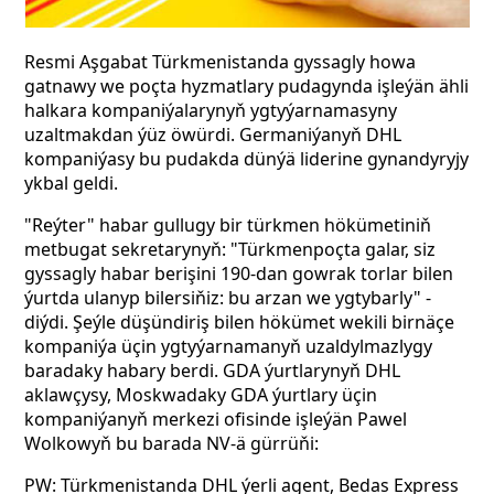
Resmi Aşgabat Türkmenistanda gyssagly howa
gatnawy we poçta hyzmatlary pudagynda işleýän ähli
halkara kompaniýalarynyň ygtyýarnamasyny
uzaltmakdan ýüz öwürdi. Germaniýanyň DHL
kompaniýasy bu pudakda dünýä liderine gynandyryjy
ykbal geldi.
"Reýter" habar gullugy bir türkmen hökümetiniň
metbugat sekretarynyň: "Türkmenpoçta galar, siz
gyssagly habar berişini 190-dan gowrak
torlar bilen
ýurtda ulanyp bilersiňiz: bu arzan we ygtybarly" -
diýdi. Şeýle düşündiriş bilen hökümet wekili birnäçe
kompaniýa üçin ygtyýarnamanyň uzaldylmazlygy
baradaky habary berdi. GDA ýurtlarynyň DHL
aklawçysy, Moskwadaky GDA ýurtlary üçin
kompaniýanyň merkezi ofisinde işleýän Pawel
Wolkowyň bu barada NV-ä gürrüňi:
PW: Türkmenistanda DHL ýerli agent, Bedas Express