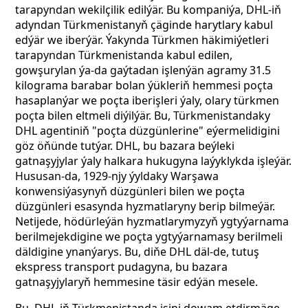
tarapyndan wekilçilik edilýär. Bu kompaniýa, DHL-iň
adyndan Türkmenistanyň çäginde harytlary kabul
edýär we iberýär. Ýakynda Türkmen häkimiýetleri
tarapyndan Türkmenistanda kabul edilen,
gowşurylan ýa-da gaýtadan işlenýän agramy 31.5
kilograma barabar bolan ýükleriň hemmesi poçta
hasaplanýar we poçta iberişleri ýaly, olary türkmen
poçta bilen eltmeli diýilýär. Bu, Türkmenistandaky
DHL agentiniň "poçta düzgünlerine" eýermelidigini
göz öňünde tutýar. DHL, bu bazara beýleki
gatnaşyjylar ýaly halkara hukugyna laýyklykda işleýär.
Hususan-da, 1929-njy ýyldaky Warşawa
konwensiýasynyň düzgünleri bilen we poçta
düzgünleri esasynda hyzmatlaryny berip bilmeýär.
Netijede, hödürleýän hyzmatlarymyzyň ygtyýarnama
berilmejekdigine we poçta ygtyýarnamasy berilmeli
däldigine ynanýarys. Bu, diňe DHL däl-de, tutuş
ekspress transport pudagyna, bu bazara
gatnaşyjylaryň hemmesine täsir edýän mesele.