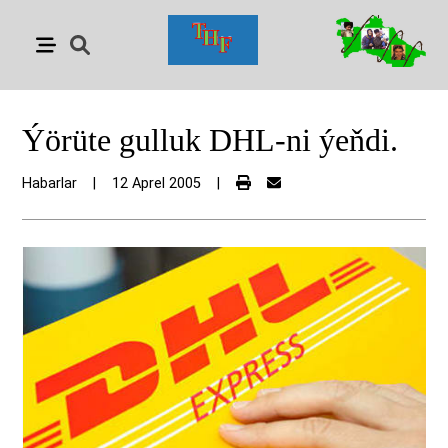
Ýörüte gulluk DHL-ni ýeňdi.
Habarlar
|
12 Aprel 2005
|