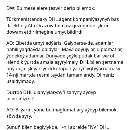
DW: Bu meselelere teswir berip bilemok.
Türkmenistandaky DHL agent kompaniýasynyň baş
direktory Ata Orazow hem öz gezeginde işleriň
dowam etdirilmegine umyt bildirdi:
AO: Elbetde umyt edýäris. Galyberse-de, adamlar
nähili ýagdaýda galdylar! Maýa goýujylar, diplomatlar,
ýönekeý adamlar. Dünýäde şeýle pudak bar we ol
islendik ýurtda amala aşyrylmaly. DHL bilen şertnama
boýunça işleýän ýerli kompaniýanyň ygtyýarnamasy
14-nji martda resmi taýdan tamamlandy. Ol heniz
uzaldylmady.
Durtda DHL ulanyjylarynyň sanyny aýdyp
bilersiňizmi?
AO: Bilýärin, ýöne bu maglumatlary aýdyp bilemok,
söwda syry.
Şunuň bilen baglylykda, 1-nji aprelde "NV" DHL