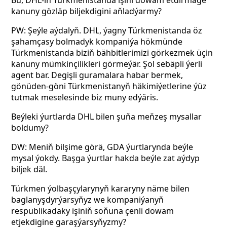
Bu, DHL-iň Türkmenistanda işini dowam etdirmäge
kanuny gözläp biljekdigini aňladýarmy?
PW: Şeýle aýdalyň. DHL, ýagny Türkmenistanda öz
şahamçasy bolmadyk kompaniýa hökmünde
Türkmenistanda biziň bähbitlerimizi görkezmek üçin
kanuny mümkinçilikleri görmeýär. Şol sebäpli ýerli
agent bar. Degişli guramalara habar bermek,
gönüden-göni Türkmenistanyň häkimiýetlerine ýüz
tutmak meselesinde biz muny edýäris.
Beýleki ýurtlarda DHL bilen şuňa meňzeş mysallar
boldumy?
DW: Meniň bilşime görä, GDA ýurtlarynda beýle
mysal ýokdy. Başga ýurtlar hakda beýle zat aýdyp
biljek däl.
Türkmen ýolbaşçylarynyň kararyny näme bilen
baglanyşdyrýarsyňyz we kompaniýanyň
respublikadaky işiniň soňuna çenli dowam
etjekdigine garaşýarsyňyzmy?