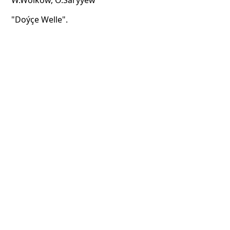
W.Wolkow, O.Saryýew
"Doýçe Welle".