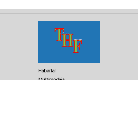
Habarlar
Multimediýa
Hasabat
Kitaphana
Arhiw
Biz barada
Turkmenistan Helsinki