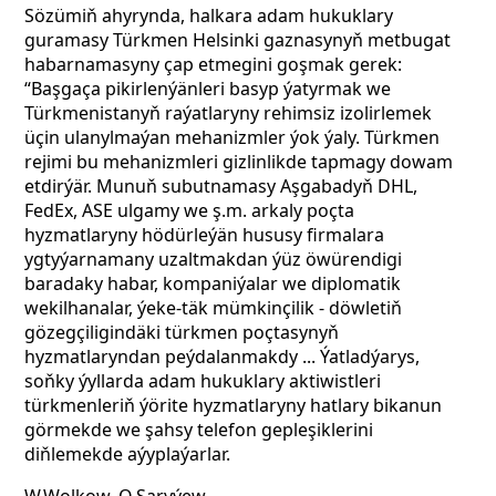
Sözümiň ahyrynda, halkara adam hukuklary
guramasy Türkmen Helsinki gaznasynyň metbugat
habarnamasyny çap etmegini goşmak gerek:
“Başgaça pikirlenýänleri basyp ýatyrmak we
Türkmenistanyň raýatlaryny rehimsiz izolirlemek
üçin ulanylmaýan mehanizmler ýok ýaly. Türkmen
rejimi bu mehanizmleri gizlinlikde tapmagy dowam
etdirýär. Munuň subutnamasy Aşgabadyň DHL,
FedEx, ASE ulgamy we ş.m. arkaly poçta
hyzmatlaryny hödürleýän hususy firmalara
ygtyýarnamany uzaltmakdan ýüz öwürendigi
baradaky habar, kompaniýalar we diplomatik
wekilhanalar, ýeke-täk mümkinçilik - döwletiň
gözegçiligindäki türkmen poçtasynyň
hyzmatlaryndan peýdalanmakdy ... Ýatladýarys,
soňky ýyllarda adam hukuklary aktiwistleri
türkmenleriň ýörite hyzmatlaryny hatlary bikanun
görmekde we şahsy telefon gepleşiklerini
diňlemekde aýyplaýarlar.