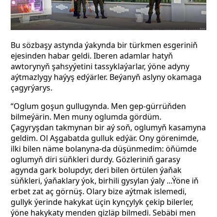
Bu sözbaşy astynda ýakynda bir türkmen esgeriniň
ejesinden habar geldi. Iberen adamlar hatyň
awtorynyň şahsyýetini tassyklaýarlar, ýöne adyny
aýtmazlygy haýyş edýärler. Beýanyň aslyny okamaga
çagyrýarys.
“Oglum goşun gullugynda. Men gep-gürrüňden
bilmeýärin. Men muny oglumda gördüm.
Çagyryşdan takmynan bir aý soň, oglumyň kasamyna
geldim. Ol Aşgabatda gulluk edýär. Ony görenimde,
ilki bilen näme bolanyna-da düşünmedim: öňümde
oglumyň diri süňkleri durdy. Gözleriniň garasy
agynda gark bolupdyr, deri bilen örtülen ýaňak
süňkleri, ýaňaklary ýok, birhili
gysylan ýaly ...Ýöne iň
erbet zat aç görnüş. Olary bize aýtmak islemedi,
gullyk ýerinde hakykat üçin kynçylyk çekip bilerler,
ýöne hakykaty menden gizläp bilmedi. Sebäbi men