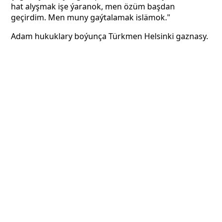
hat alyşmak işe ýaranok, men özüm başdan
geçirdim. Men muny gaýtalamak islämok."
Adam hukuklary boýunça Türkmen Helsinki gaznasy.