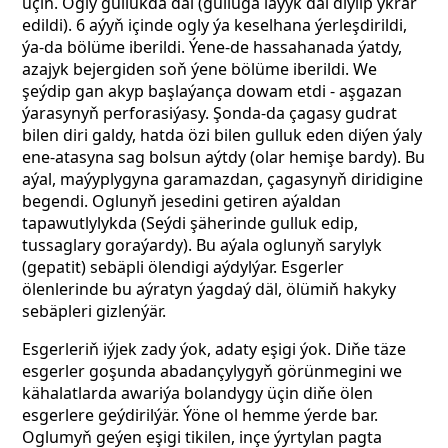
üçin. Ogly gullukda däl (gulluga laýyk däl diýlip ykrar
edildi). 6 aýyň içinde ogly ýa keselhana ýerleşdirildi,
ýa-da bölüme iberildi. Ýene-de hassahanada ýatdy,
azajyk bejergiden soň ýene bölüme iberildi. We
şeýdip gan akyp başlaýança dowam etdi - aşgazan
ýarasynyň perforasiýasy. Şonda-da çagasy gudrat
bilen diri galdy, hatda özi bilen gulluk eden diýen ýaly
ene-atasyna sag bolsun aýtdy (olar hemişe bardy). Bu
aýal, maýyplygyna garamazdan, çagasynyň diridigine
begendi. Oglunyň jesedini getiren aýaldan
tapawutlylykda (Seýdi şäherinde gulluk edip,
tussaglary goraýardy). Bu aýala oglunyň sarylyk
(gepatit) sebäpli ölendigi aýdylýar. Esgerler
ölenlerinde bu aýratyn ýagdaý däl, ölümiň hakyky
sebäpleri gizlenýär.
Esgerleriň iýjek zady ýok, adaty eşigi ýok. Diňe täze
esgerler goşunda abadançylygyň görünmegini we
kähalatlarda awariýa bolandygy üçin diňe ölen
esgerlere geýdirilýär. Ýöne ol hemme ýerde bar.
Oglumyň geýen eşigi tikilen, inçe ýyrtylan pagta