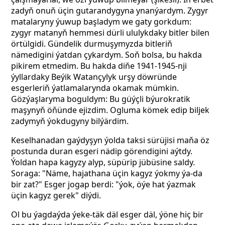
zadyň onuň üçin gutarandygyna ynanýardym. Zygyr
matalaryny ýuwup başladym we gaty gorkdum:
zygyr matanyň hemmesi dürli ululykdaky bitler bilen
örtülgidi. Gündelik durmuşymyzda bitleriň
nämedigini ýatdan çykardym. Soň bolsa, bu hakda
pikirem etmedim. Bu hakda diňe 1941-1945-nji
ýyllardaky Beýik Watançylyk urşy döwründe
esgerleriň ýatlamalarynda okamak mümkin.
Gözýaşlaryma boguldym: Bu güýçli býurokratik
maşynyň öňünde ejizdim. Ogluma kömek edip biljek
zadymyň ýokdugyny bilýärdim.
Keselhanadan gaýdyşyn ýolda taksi sürüjisi maňa öz
postunda duran esgeri nädip görendigini aýtdy.
Ýoldan hapa kagyzy alyp, süpürip jübüsine saldy.
Soraga: "Näme, hajathana üçin kagyz ýokmy ýa-da
bir zat?" Esger jogap berdi: "ýok, öýe hat ýazmak
üçin kagyz gerek" diýdi.
Ol bu ýagdaýda ýeke-täk däl
esger däl, ýöne hiç bir