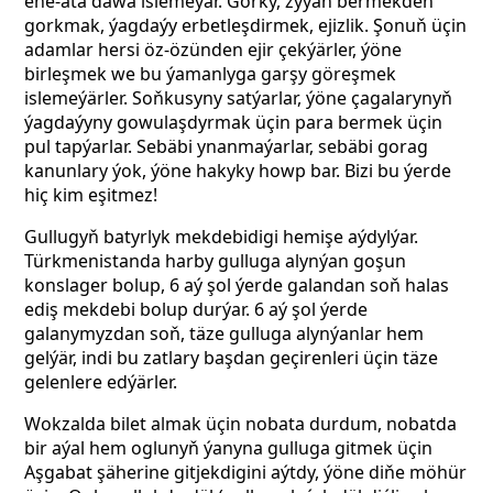
ene-ata dawa islemeýär. Gorky, zyýan bermekden
gorkmak, ýagdaýy erbetleşdirmek, ejizlik. Şonuň üçin
adamlar hersi öz-özünden ejir çekýärler, ýöne
birleşmek we bu ýamanlyga garşy göreşmek
islemeýärler. Soňkusyny satýarlar, ýöne çagalarynyň
ýagdaýyny gowulaşdyrmak üçin para bermek üçin
pul tapýarlar. Sebäbi ynanmaýarlar, sebäbi gorag
kanunlary ýok, ýöne hakyky howp bar. Bizi bu ýerde
hiç kim eşitmez!
Gullugyň batyrlyk mekdebidigi hemişe aýdylýar.
Türkmenistanda harby gulluga alynýan goşun
konslager bolup, 6 aý şol ýerde galandan soň halas
ediş mekdebi bolup durýar. 6 aý şol ýerde
galanymyzdan soň, täze gulluga alynýanlar hem
gelýär, indi bu zatlary başdan geçirenleri üçin täze
gelenlere edýärler.
Wokzalda bilet almak üçin nobata durdum, nobatda
bir
aýal hem oglunyň ýanyna gulluga gitmek üçin
Aşgabat şäherine gitjekdigini aýtdy, ýöne diňe möhür