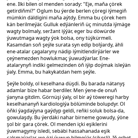
ene. Ilki bilen ol menden sorady: "Eje, maňa çörek
getirdiňmi?" Oglum bu ýerde berlen çöregi iýmegiň
mümkin däldigini maňa aýtdy. Emma bu çörek hem
kän berilmeýär. Gulluk edýänleriň üç minutda iýmäge
wagty bolmaly, seržant iýýär, eger bu döwürde
ýuwutmaga wagty ýok bolsa, ony tüýkürmeli.
Kasamdan soň şeýle surata syn edip bolýardy, ähli
ene-atalar çagalaryny nädip iýmitlendirýärler we
çeýnemezden howlukmaç ýuwudýarlar. Ene-
atalarynyň indiki gelmezinden öň iýip doýmak isleýän
ýaly. Emma, bu hakykatdan hem şeýle.
Şeýle boldy, ol keselhana düşdi. Bu barada nätanyş
adamlar bize habar berdiler. Men ýene-de onuň
ýanyna gitdim. Görnüşi ýaly, ol bir aý töweregi harby
keselhananyň kardiologiýa bölüminde bolupdyr. Ol
öňki ýagdaýyna gaýdyp geldi, reňki soluk bolsa-da,
gowulaşdy. Bu ýerdäki nahar birneme gowudy, ýöne
şol bir gara çörek. Ol menden içki eşiklerini
ýuwmagymy isledi, sebäbi hassahanada eşik
çalşmaýarlar, we özi ýuwup bilmeýär (şikesli). Iň erbet