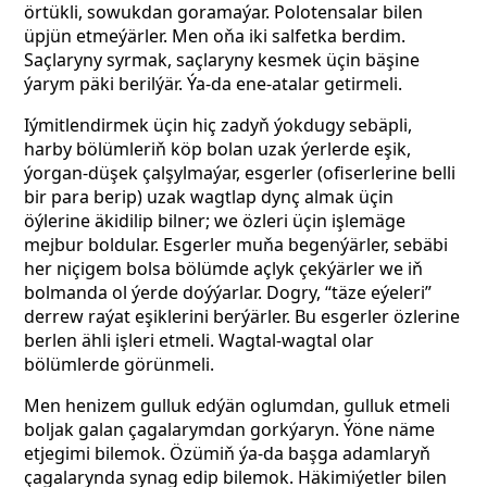
örtükli, sowukdan goramaýar. Polotensalar bilen
üpjün etmeýärler. Men oňa iki salfetka berdim.
Saçlaryny syrmak, saçlaryny kesmek üçin bäşine
ýarym päki berilýär. Ýa-da ene-atalar getirmeli.
Iýmitlendirmek üçin hiç zadyň ýokdugy sebäpli,
harby bölümleriň köp bolan uzak ýerlerde eşik,
ýorgan-düşek çalşylmaýar, esgerler (ofiserlerine belli
bir para berip) uzak wagtlap dynç almak üçin
öýlerine äkidilip bilner; we özleri üçin işlemäge
mejbur boldular. Esgerler muňa begenýärler, sebäbi
her niçigem bolsa bölümde açlyk çekýärler we iň
bolmanda ol ýerde doýýarlar. Dogry, “täze eýeleri”
derrew raýat eşiklerini berýärler. Bu esgerler özlerine
berlen ähli işleri etmeli. Wagtal-wagtal olar
bölümlerde görünmeli.
Men henizem gulluk edýän oglumdan, gulluk etmeli
boljak galan çagalarymdan gorkýaryn. Ýöne näme
etjegimi bilemok. Özümiň ýa-da başga adamlaryň
çagalarynda synag edip bilemok. Häkimiýetler bilen