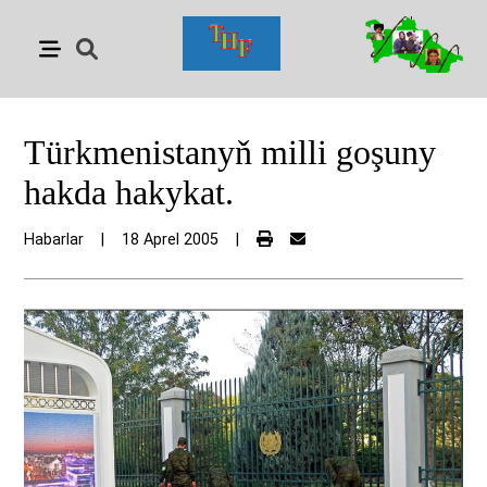
Türkmenistanyň milli goşuny
hakda hakykat.
Habarlar
|
18 Aprel 2005
|