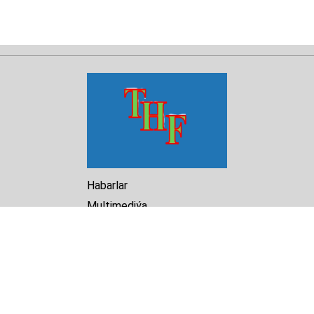
Habarlar
Multimediýa
Hasabat
Kitaphana
Arhiw
Biz barada