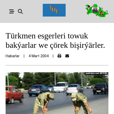
Türkmen esgerleri towuk
bakýarlar we çörek bişirýärler.
Habarlar
|
4 Mart 2004
|