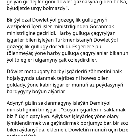
gelýän girdejiler göni döwlet gaznasyna giden bolsa,
býudjetde urgy bolmazdy".
Bir ýyl ozal Döwlet ýol gözegçilik gullugynyň
wezipeleri Içeri işler ministrliginden Goranmak
ministrligine geçirildi. Harby gulluga çagyrylýan
işgärler bilen işleýän Türkmenistanyň Döwlet ýol
gözegçilik gullugy döredildi. Esgerlere pul
tölenmeýär, ýöne harby gulluga çagyrylanlar bikanun
ýol tölegleri ulgamyny çalt özleşdirdiler.
Döwlet metbugaty harby işgärleriň zähmetini halk
hojalygynda ulanmak tejribesini höwes bilen
goldady, ýöne käbir işgärler munuň az peýdasynyň
bardygyny boýun alýarlar.
Adynyň gizlin saklanmagyny isleýän Demirýol
ministrliginiň bir işgäri: "Goşun işgärlerini saklamak
biziň üçin gaty kyn. Aýlyksyz işleýärler, ýöne olary
iýmitlendirmek we geýindirmek borjumyz bar, bir söz
bilen aýdanyňda, eklemeli. Döwletiň munuň üçin bize