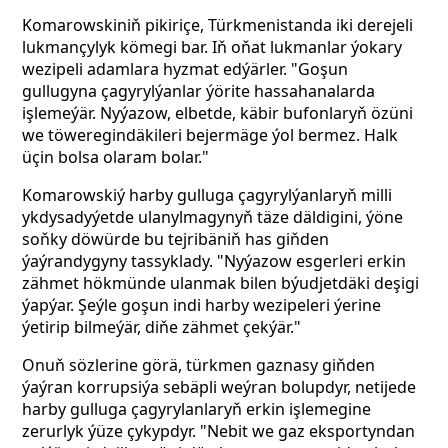
Komarowskiniň pikiriçe, Türkmenistanda iki derejeli
lukmançylyk kömegi bar. Iň oňat lukmanlar ýokary
wezipeli adamlara hyzmat edýärler. "Goşun
gullugyna çagyrylýanlar ýörite hassahanalarda
işlemeýär. Nyýazow, elbetde, käbir bufonlaryň özüni
we töweregindäkileri bejermäge ýol bermez. Halk
üçin bolsa olaram bolar."
Komarowskiý harby gulluga çagyrylýanlaryň milli
ykdysadyýetde ulanylmagynyň täze däldigini, ýöne
soňky döwürde bu tejribäniň has giňden
ýaýrandygyny tassyklady. "Nyýazow esgerleri erkin
zähmet hökmünde ulanmak bilen býudjetdäki
deşigi
ýapýar. Şeýle goşun indi harby wezipeleri ýerine
ýetirip bilmeýär, diňe zähmet çekýär."
Onuň sözlerine görä, türkmen gaznasy giňden
ýaýran korrupsiýa sebäpli weýran bolupdyr, netijede
harby gulluga çagyrylanlaryň erkin işlemegine
zerurlyk ýüze çykypdyr. "Nebit we gaz eksportyndan