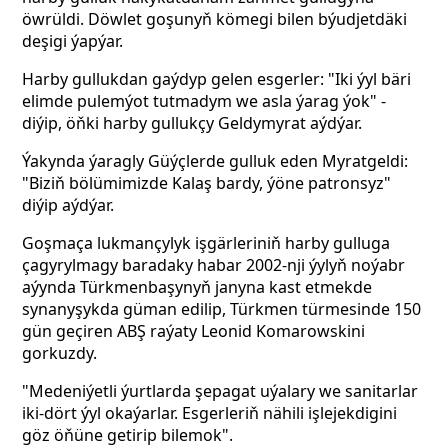
öwrüldi. Döwlet goşunyň kömegi bilen býudjetdäki
deşigi ýapýar.
Harby gullukdan gaýdyp gelen esgerler: "Iki ýyl bäri
elimde pulemýot tutmadym we asla ýarag ýok" -
diýip, öňki harby gullukçy Geldymyrat aýdýar.
Ýakynda ýaragly Güýçlerde gulluk eden Myratgeldi:
"Biziň bölümimizde Kalaş bardy, ýöne patronsyz"
diýip aýdýar.
Goşmaça lukmançylyk işgärleriniň harby gulluga
çagyrylmagy baradaky habar 2002-nji ýylyň noýabr
aýynda Türkmenbaşynyň janyna kast etmekde
synanyşykda güman edilip, Türkmen türmesinde 150
gün geçiren ABŞ raýaty Leonid Komarowskini
gorkuzdy.
"Medeniýetli ýurtlarda şepagat uýalary we sanitarlar
iki-dört ýyl okaýarlar. Esgerleriň nähili işlejekdigini
göz öňüne getirip bilemok".