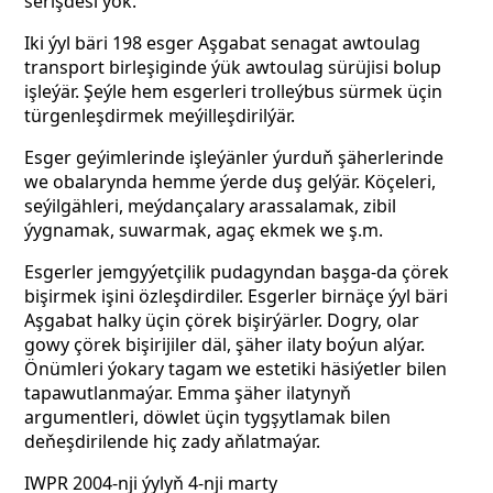
serişdesi ýok.
Iki ýyl bäri 198 esger Aşgabat senagat awtoulag
transport birleşiginde ýük awtoulag sürüjisi bolup
işleýär. Şeýle hem esgerleri trolleýbus sürmek üçin
türgenleşdirmek meýilleşdirilýär.
Esger geýimlerinde işleýänler ýurduň şäherlerinde
we obalarynda hemme ýerde duş gelýär. Köçeleri,
seýilgähleri, meýdançalary arassalamak, zibil
ýygnamak, suwarmak, agaç ekmek we ş.m.
Esgerler jemgyýetçilik pudagyndan başga-da çörek
bişirmek işini özleşdirdiler. Esgerler birnäçe ýyl bäri
Aşgabat halky üçin çörek bişirýärler. Dogry, olar
gowy çörek bişirijiler däl, şäher ilaty boýun alýar.
Önümleri ýokary tagam we estetiki häsiýetler bilen
tapawutlanmaýar. Emma şäher ilatynyň
argumentleri, döwlet üçin tygşytlamak bilen
deňeşdirilende hiç zady aňlatmaýar.
IWPR 2004-nji ýylyň 4-nji marty