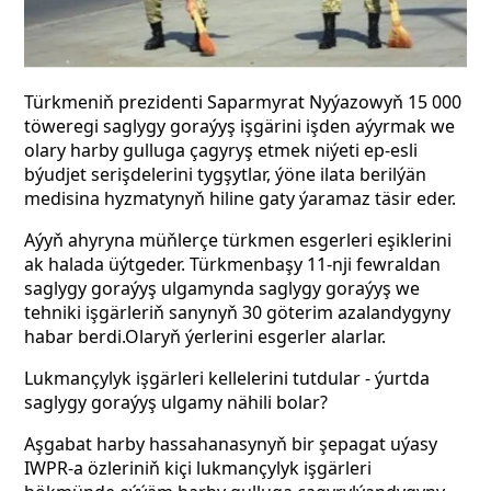
Türkmeniň prezidenti Saparmyrat Nyýazowyň 15 000
töweregi saglygy goraýyş işgärini işden aýyrmak we
olary harby gulluga çagyryş etmek niýeti ep-esli
býudjet serişdelerini tygşytlar, ýöne ilata berilýän
medisina hyzmatynyň hiline gaty ýaramaz täsir eder.
Aýyň ahyryna müňlerçe türkmen esgerleri eşiklerini
ak halada üýtgeder. Türkmenbaşy 11-nji fewraldan
saglygy goraýyş ulgamynda saglygy goraýyş we
tehniki işgärleriň sanynyň 30 göterim azalandygyny
habar berdi.Olaryň ýerlerini esgerler alarlar.
Lukmançylyk işgärleri kellelerini tutdular - ýurtda
saglygy goraýyş ulgamy nähili bolar?
Aşgabat harby hassahanasynyň bir şepagat uýasy
IWPR-a özleriniň kiçi lukmançylyk işgärleri