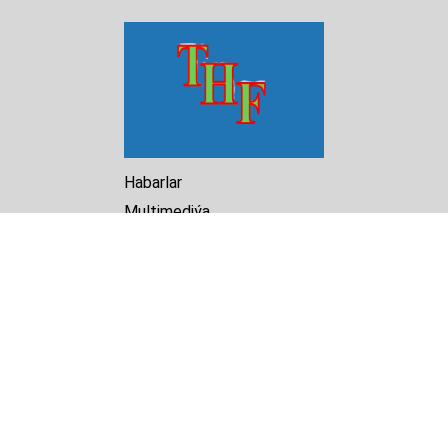
Habarlar
Multimediýa
Hasabat
Kitaphana
Arhiw
Biz barada
Turkmenistan Helsinki
Foundation for Human Rights
25 Knaz Dondukov str., ap.2