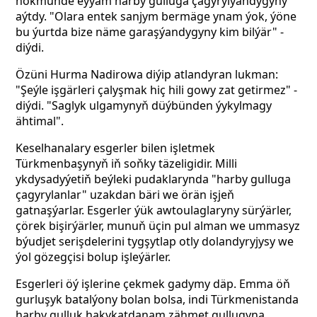
hökmünde eýýäm harby gulluga çagyrylýandygyny
aýtdy. "Olara entek sanjym bermäge ynam ýok, ýöne
bu ýurtda bize näme garaşýandygyny kim bilýär" -
diýdi.
Özüni Hurma Nadirowa diýip atlandyran lukman:
"Şeýle işgärleri çalyşmak hiç hili gowy zat getirmez" -
diýdi. "Saglyk ulgamynyň düýbünden ýykylmagy
ähtimal".
Keselhanalary esgerler bilen işletmek
Türkmenbaşynyň iň soňky täzeligidir. Milli
ykdysadyýetiň beýleki pudaklarynda "harby gulluga
çagyrylanlar" uzakdan bäri we örän işjeň
gatnaşýarlar. Esgerler ýük awtoulaglaryny sürýärler,
çörek bişirýärler, munuň üçin pul alman we ummasyz
býudjet serişdelerini tygşytlap otly dolandyryjysy we
ýol gözegçisi bolup işleýärler.
Esgerleri öý işlerine çekmek gadymy däp. Emma öň
gurluşyk batalýony bolan bolsa, indi Türkmenistanda
harby gulluk hakykatdanam zähmet gullugyna