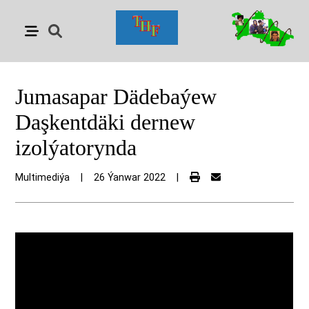
Jumasapar Dädebaýew
Daşkentdäki dernew
izolýatorynda
Multimediýa
|
26 Ýanwar 2022
|