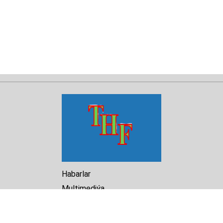
Habarlar
Multimediýa
Hasabat
Kitaphana