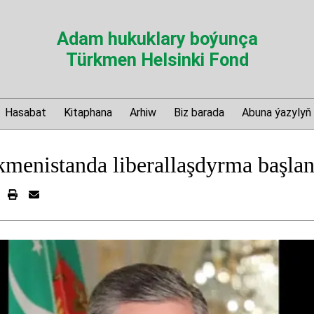
Adam hukuklary boýunça
Türkmen Helsinki Fond
Hasabat
Kitaphana
Arhiw
Biz barada
Abuna ýazylyň
menistanda liberallaşdyrma başla