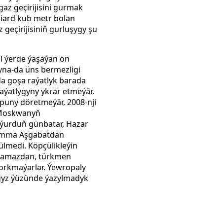
az geçirijisini gurmak
iard kub metr bolan
geçirijisiniň gurluşygy şu
l ýerde ýaşaýan on
na-da üns bermezligi
da goşa raýatlyk barada
aýatlygyny ykrar etmeýär.
owpuny döretmeýär, 2008-nji
 Moskwanyň
 ýurduň günbatar, Hazar
. Emma Aşgabatdan
lmedi. Köpçülikleýin
aramazdan, türkmen
orkmaýarlar. Ýewropaly
agyz ýüzünde ýazylmadyk