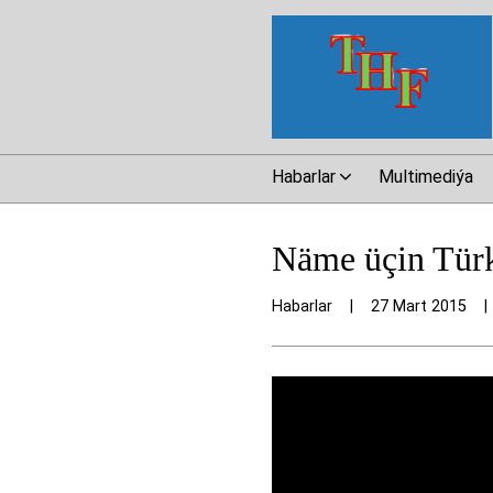
Habarlar
Multimediýa
Näme üçin Türk
Habarlar
|
27 Mart 2015
|