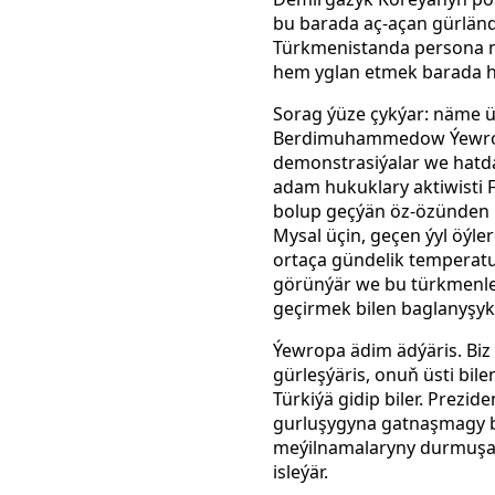
bu barada aç-açan gürländi
Türkmenistanda persona no
hem yglan etmek barada hi
Sorag ýüze çykýar: näme ü
Berdimuhammedow Ýewropan
demonstrasiýalar we hatda
adam hukuklary aktiwisti F
bolup geçýän öz-özünden n
Mysal üçin, geçen ýyl öýl
ortaça gündelik temperat
görünýär we bu türkmenler
geçirmek bilen baglanyşykl
Ýewropa ädim ädýäris. Biz
gürleşýäris, onuň üsti bi
Türkiýä gidip biler. Pre
gurluşygyna gatnaşmagy ba
meýilnamalaryny durmuşa
isleýär.