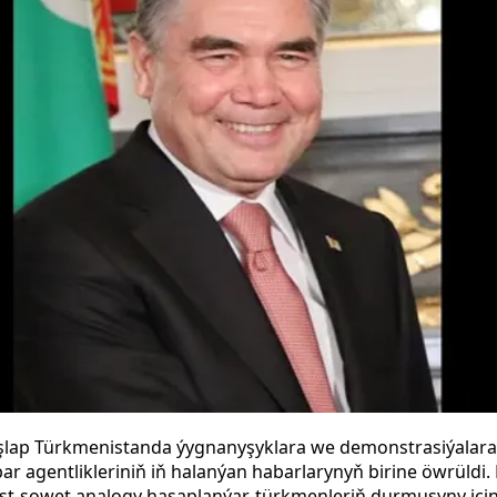
başlap Türkmenistanda ýygnanyşyklara we demonstrasiýalara 
 agentlikleriniň iň halanýan habarlarynyň birine öwrüldi. 
t-sowet analogy hasaplanýar, türkmenleriň durmuşyny içi