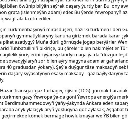
gi bilen öwünip bilýän seýrek daşary ýurtly bar. Bu, ony a
n grata (islenmeýän adam) eder. Bu ýerde Ýewropanyň azat
ç wagt alada etmediler.
çin Türkmenbaşynyň mirasdüşeri, häzirki türkmen lideri G
yň gymmatlyklaryny kanuna girizmek barada karar çykard
 piket azatlygy? Muňa dürli görnüşde jogap berýärler. W
arid Tuhbatulliniň pikiriçe, bu çäreler bilen häkimiýetler 
ägilelik ýörişlerini zyýansyzlandyrmaga ýa-da “düzgünleşd
erde sowadyjylaryň zor bilen aýrylmagyna adamlar gaharla
ura 40 gradusdan ýokary). Şeýle duýgur täze maksadyň seb
iň daşary syýasatynyň esasy maksady - gaz baýlyklaryny t
y.
 Hazar Transgaz gaz turbageçirijisini (TCG) gurmak barada
len türkmen gazy Ýewropa ýa-da göni Ýewropa energiýa me
zident Berdimuhammedowyň ýaňy-ýakynda Ankara eden sapar
rada anyk ylalaşyklaryň ýoklugyna göz aýlasak, Aşgabat tür
 geçirmekde kömek bermäge howlukmaýar we ÝB bilen gön