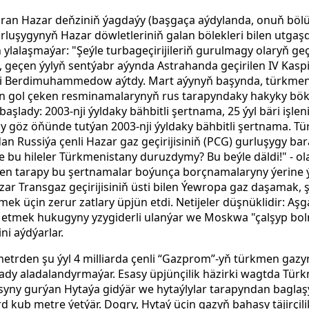
n Hazar deňziniň ýagdaýy (başgaça aýdylanda, onuň bölün
luşygynyň Hazar döwletleriniň galan bölekleri bilen utgaşd
 ylalaşmaýar: "Şeýle turbageçirijileriň gurulmagy olaryň ge
p, geçen ýylyň sentýabr aýynda Astrahanda geçirilen IV Kas
i Berdimuhammedow aýtdy. Mart aýynyň başynda, türkmenl
en gol çeken resminamalarynyň rus tarapyndaky hakyky bök
şlady: 2003-nji ýyldaky bähbitli şertnama, 25 ýyl bäri işl
 göz öňünde tutýan 2003-nji ýyldaky bähbitli şertnama. T
n Russiýa çenli Hazar gaz geçirijisiniň (PCG) gurluşygy bar
zçe bu hileler Türkmenistany duruzdymy? Bu beýle däldi!" - 
kmen tarapy bu şertnamalar boýunça borçnamalaryny ýerine 
zar Transgaz geçirijisiniň üsti bilen Ýewropa gaz daşamak, 
ek üçin zerur zatlary üpjün etdi. Netijeler düşnüklidir: 
a etmek hukugyny yzygiderli ulanýar we Moskwa "çalşyp bol
i aýdýarlar.
 metrden şu ýyl 4 milliarda çenli “Gazprom”-yň türkmen gaz
ady aladalandyrmaýar. Esasy üpjünçilik häzirki wagtda Tü
iýasyny gurýan Hytaýa gidýär we hytaýlylar tarapyndan bagla
kub metre ýetýär. Dogry, Hytaý üçin gazyň bahasy täjirçili