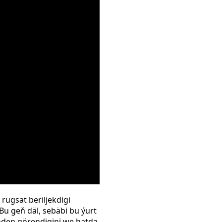
rugsat beriljekdigi
Bu geň däl, sebäbi bu ýurt
nden görendigini we hatda