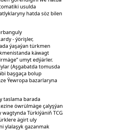
wtomatiki usulda
lyklaryny hatda söz bilen
urbanguly
y - ýörişler,
enada ýaşaýan türkmen
Türkmenistanda käwagt
irmäge” umyt edýärler.
ndylar (Aşgabatda tomusda
äbi başgaça bolup
äze Ýewropa bazarlaryna
ky taslama barada
rkezine öwrülmäge çalyşýan
y wagtynda Türkiýäniň TCG
klere ägirt uly
i ylalaşyk gazanmak