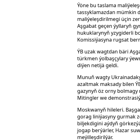
Ýöne bu taslama maliýele
tassyklamazdan mümkin d
maliýeleşdirilmegi üçin ze
Aşgabat geçen ýyllaryň gyn
hukuklarynyň yzygiderli 
Komissiýasyna rugsat berm
ÝB uzak wagtdan bäri Aşga
türkmen ýolbaşçylary ýewr
diýen netijä geldi.
Munuň wagty Ukrainadaky 
azaltmak maksady bilen ÝB
gazynyň öz orny bolmagy 
Mitingler we demonstrasiýa
Moskwanyň hileleri. Başga
gorag liniýasyny gurmak 
biljekdigini aýdyň görkez
jogap berýärler, Hazar su
meýilleşdirilýär.