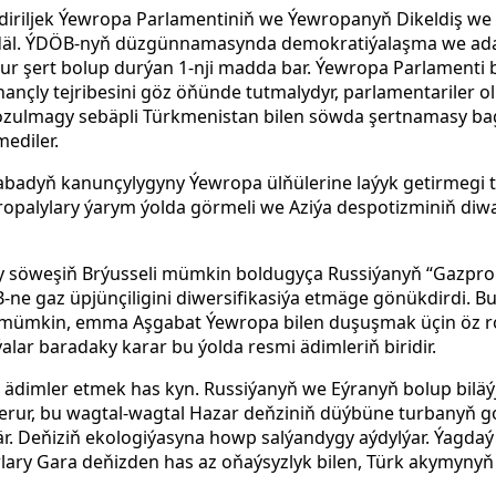
şdiriljek Ýewropa Parlamentiniň we Ýewropanyň Dikeldiş w
äl. ÝDÖB-nyň düzgünnamasynda demokratiýalaşma we ada
rur şert bolup durýan 1-nji madda bar. Ýewropa Parlamenti
ançly tejribesini göz öňünde tutmalydyr, parlamentariler o
bozulmagy sebäpli Türkmenistan bilen söwda şertnamasy b
ediler.
badyň kanunçylygyny Ýewropa ülňülerine laýyk getirmegi tek
opalylary ýarym ýolda görmeli we Aziýa despotizminiň diw
söweşiň Brýusseli mümkin boldugyça Russiýanyň “Gazpro
-ne gaz üpjünçiligini diwersifikasiýa etmäge gönükdirdi. 
mümkin, emma Aşgabat Ýewropa bilen duşuşmak üçin öz r
lar baradaky karar bu ýolda resmi ädimleriň biridir.
 ädimler etmek has kyn. Russiýanyň we Eýranyň bolup biläý
zerur, bu wagtal-wagtal Hazar deňziniň düýbüne turbanyň 
ýär. Deňiziň ekologiýasyna howp salýandygy aýdylýar. Ýagda
wlary Gara deňizden has az oňaýsyzlyk bilen, Türk akymyny