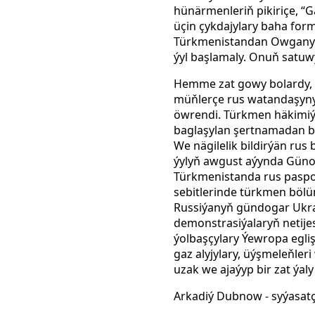
hünärmenleriň pikiriçe, “G
üçin çykdajylary baha for
Türkmenistandan Owganystan
ýyl başlamaly. Onuň satuwy 
Hemme zat gowy bolardy, 
müňlerçe rus watandaşyny
öwrendi. Türkmen häkimiýe
baglaşylan şertnamadan bir
We nägilelik bildirýän rus
ýylyň awgust aýynda Güno
Türkmenistanda rus paspor
sebitlerinde türkmen bölüm
Russiýanyň gündogar Ukra
demonstrasiýalaryň netij
ýolbaşçylary Ýewropa egl
gaz alyjylary, üýşmeleňle
uzak we ajaýyp bir zat ýal
Arkadiý Dubnow - syýasatç