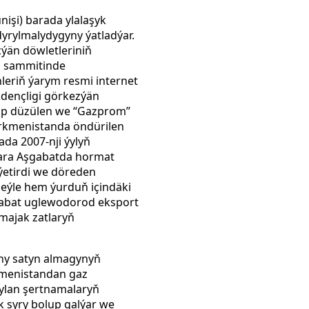
işi) barada ylalaşyk
yrylmalydygyny ýatladýar.
çýän döwletleriniň
pi sammitinde
eriň ýarym resmi internet
dençligi görkezýän
enip düzülen we “Gazprom”
ürkmenistanda öndürilen
ada 2007-nji ýylyň
olara Aşgabatda hormat
ýetirdi we döreden
şeýle hem ýurduň içindäki
Aşgabat uglewodorod eksport
majak zatlaryň
yny satyn almagynyň
rkmenistandan gaz
şylan şertnamalaryň
k syry bolup galýar we