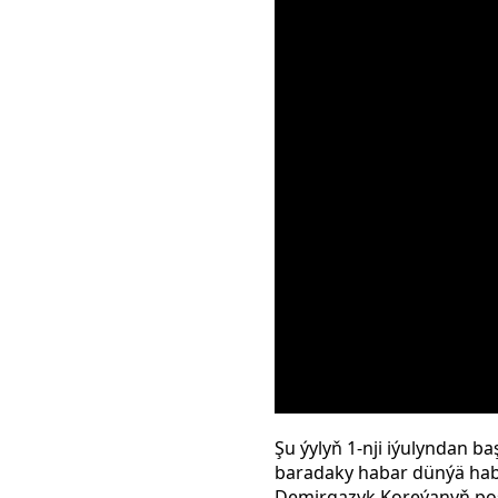
Şu ýylyň 1-nji iýulyndan 
baradaky habar dünýä habar
Demirgazyk Koreýanyň pos