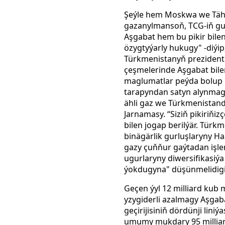
Şeýle hem Moskwa we Tähra
gazanylmansoň, TCG-iň gur
Aşgabat hem bu pikir bilen
özygtyýarly hukugy" -diýi
Türkmenistanyň prezident
çeşmelerinde Aşgabat bil
maglumatlar peýda bolup ba
tarapyndan satyn alynmagy
ähli gaz we Türkmenistanda
Jarnamasy. “Siziň pikiriňi
bilen jogap berilýär. Tür
binägärlik gurluşlaryny Ha
gazy çuňňur gaýtadan işlem
ugurlaryny diwersifikasiý
ýokdugyna" düşünmelidigin
Geçen ýyl 12 milliard kub
yzygiderli azalmagy Aşgab
geçirijisiniň dördünji lin
umumy mukdary 95 milliard 