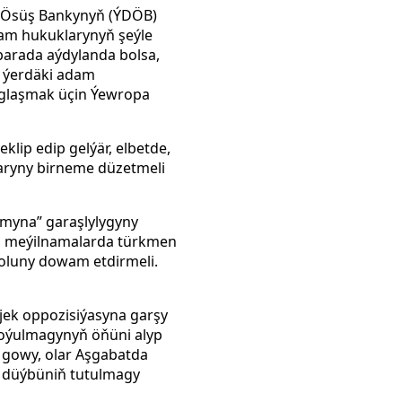
e Ösüş Bankynyň (ÝDÖB)
m hukuklarynyň şeýle
 barada aýdylanda bolsa,
l ýerdäki adam
aglaşmak üçin Ýewropa
lip edip gelýär, elbetde,
aryny birneme düzetmeli
myna” garaşlylygyny
Bu meýilnamalarda türkmen
oluny dowam etdirmeli.
jek oppozisiýasyna garşy
goýulmagynyň öňüni alyp
ý gowy, olar Aşgabatda
ň düýbüniň tutulmagy