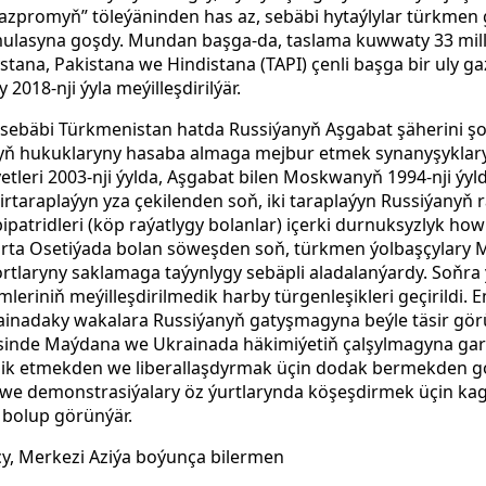
azpromyň” töleýäninden has az, sebäbi hytaýlylar türkmen g
mulasyna goşdy. Mundan başga-da, taslama kuwwaty 33 mill
a, Pakistana we Hindistana (TAPI) çenli başga bir uly gaz 
2018-nji ýyla meýilleşdirilýär.
sebäbi Türkmenistan hatda Russiýanyň Aşgabat şäherini şo
ň hukuklaryny hasaba almaga mejbur etmek synanyşyklary
tleri 2003-nji ýylda, Aşgabat bilen Moskwanyň 1994-nji ýyl
taraplaýyn yza çekilenden soň, iki taraplaýyn Russiýanyň r
 bipatridleri (köp raýatlygy bolanlar) içerki durnuksyzlyk h
rta Osetiýada bolan söweşden soň, türkmen ýolbaşçylary
tlaryny saklamaga taýynlygy sebäpli aladalanýardy. Soňra
leriniň meýilleşdirilmedik harby türgenleşikleri geçirildi
inadaky wakalara Russiýanyň gatyşmagyna beýle täsir görü
esinde Maýdana we Ukrainada häkimiýetiň çalşylmagyna g
işik etmekden we liberallaşdyrmak üçin dodak bermekden g
ri we demonstrasiýalary öz ýurtlarynda köşeşdirmek üçin k
y bolup görünýär.
y, Merkezi Aziýa boýunça bilermen