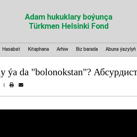
Adam hukuklary boýunça
Türkmen Helsinki Fond
Hasabat
Kitaphana
Arhiw
Biz barada
Abuna ýazylyň
 ýa da "bolonokstan"? Абсурдист
|