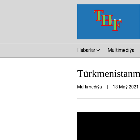
Habarlar
Multimediýa
Türkmenistanmy
Multimediýa
|
18 Maý 2021