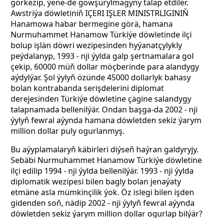
görkezip, ýene-de gowşurylmagyny talap etdiler.
Awstriýa döwletiniň IÇERI IŞLER MINISTRLIGINIŇ
Hanamowa habar bermegine görä, hamana
Nurmuhammet Hanamow Türkiýe döwletinde ilçi
bolup işlän döwri wezipesinden hyýanatçylykly
peýdalanyp, 1993 - nji ýylda galp şertnamalara gol
çekip, 60000 müň dollar möçberinde para alandygy
aýdylýar. Şol ýylyň özünde 45000 dollarlyk bahasy
bolan kontrabanda serişdelerini diplomat
derejesinden Türkiýe döwletine çägine salandygy
talapnamada bellenilýär.
Ondan başga-da 2002 - nji
ýylyň fewral aýynda hamana döwletden sekiz ýarym
million dollar puly ogurlanmyş.
Bu aýyplamalaryň käbirleri diýseň haýran galdyryjy.
Sebäbi Nurmuhammet Hanamow Türkiýe döwletine
ilçi edilip 1994 - nji ýylda bellenilýär. 1993 - nji ýylda
diplomatik wezipesi bilen bagly bolan jenaýaty
etmäne asla mümkinçilik ýok. Öz islegi bilen işden
gidenden soň, nädip 2002 - nji ýylyň fewral aýynda
döwletden sekiz ýarym million dollar ogurlap bilýär?