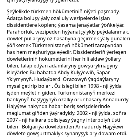
Şeýlelikde türkmen hökümetiniň niýeti paşmady.
Adatça boluşy ýaly ozal uly wezipelerde işlän
dissidentlere köplenç ýasama jenaýatlar ýöňkelýär.
Parahorluk, wezipeden hyýanatçylykly peýdalanmak,
döwlet pullaryny öz hasabyna geçirmek ýaly günäleri
ýöňkemek Türkmenistanyň hökümeti tarapyndan
has hem meşhurlyga eýedir. Dissidentleriň ýerleşen
döwletleriniň hökümetlerini her hili aldaw ýollary
bilen, talap edýän adamlaryny gowşurylmagyny
isleýärler. Bu babatda Abdy Kulyýewiň, Sapar
Yklymynyň, Hudaýberdi Orazowyň ýagdaýlaryny
mysal getirip bolar .
Öz islegi bilen 1998 - nji ýylda
işden meýletin giden, Türkmenistanyň merkezi
bankynyň başlygynyň ozalky orunbasary Annadurdy
Hajyýew hakynda habar beriş serişdelerinde
maglumat giňden ýaýradyldy. 2002 - nji ýylda, soňra
2007 - nji halkara polisiýasy ýagny interpolyň üsti
bilen , Bolgariýa döwletinden Annadurdy Hajyýewi
döwlete gowşurtmaklyk synanyşyklary dowam etdi.