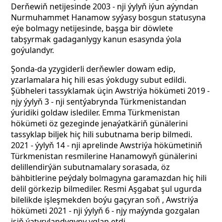
Derňewiň netijesinde 2003 - nji ýylyň iýun aýyndan
Nurmuhammet Hanamow syýasy bosgun statusyna
eýe bolmagy netijesinde, başga bir döwlete
tabşyrmak gadaganlygy kanun esasynda ýola
goýulandyr.
Şonda-da yzygiderli derňewler dowam edip,
yzarlamalara hiç hili esas ýokdugy subut edildi.
Şübheleri tassyklamak üçin Awstriýa hökümeti 2019 -
njy ýylyň 3 - nji sentýabrynda Türkmenistandan
ýuridiki goldaw islediler. Emma Türkmenistan
hökümeti öz gezeginde jenaýatkäriň günälerini
tassyklap biljek hiç hili subutnama berip bilmedi.
2021 - ýylyň 14 - nji aprelinde Awstriýa hökümetiniň
Türkmenistan resmilerine Hanamowyň günälerini
delillendirýän subutnamalary sorasada, öz
bähbitlerine peýdaly bolmagyna garamazdan hiç hili
delil görkezip bilmediler. Resmi Aşgabat şul ugurda
bilelikde işleşmekden boýu gaçyran soň , Awstriýa
hökümeti 2021 - nji ýylyň 6 - njy maýynda gozgalan
işiň ýatyrylandygyny yglan etdi.