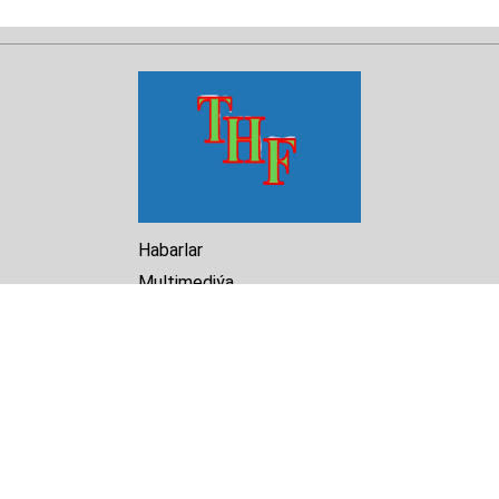
Habarlar
Multimediýa
Hasabat
Kitaphana
Arhiw
Biz barada
Turkmenistan Helsinki