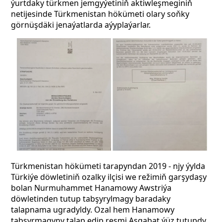
ýurtdaky türkmen jemgyýetiniň aktiwleşmeginiň
netijesinde Türkmenistan hökümeti olary soňky
görnüşdäki jenaýatlarda aýyplaýarlar.
Türkmenistan hökümeti tarapyndan 2019 - njy ýylda
Türkiýe döwletiniň ozalky ilçisi we režimiň garşydaşy
bolan Nurmuhammet Hanamowy Awstriýa
döwletinden tutup tabşyrylmagy baradaky
talapnama ugradyldy. Ozal hem Hanamowy
tabşyrmagyny talap edip resmi Aşgabat ýüz tutupdy.