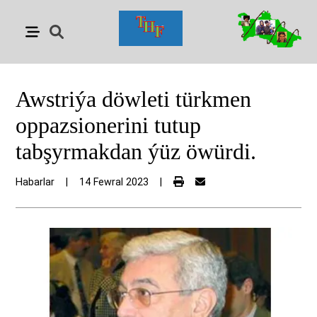
Awstriýa döwleti türkmen
oppazsionerini tutup
tabşyrmakdan ýüz öwürdi.
Habarlar
|
14 Fewral 2023
|