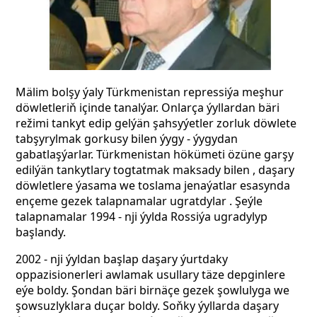
Mälim bolşy ýaly Türkmenistan repressiýa meşhur
döwletleriň içinde tanalýar. Onlarça ýyllardan bäri
režimi tankyt edip gelýän şahsyýetler zorluk döwlete
tabşyrylmak gorkusy bilen ýygy - ýygydan
gabatlaşýarlar. Türkmenistan hökümeti özüne garşy
edilýän tankytlary togtatmak maksady bilen , daşary
döwletlere ýasama we toslama jenaýatlar esasynda
ençeme gezek talapnamalar ugratdylar . Şeýle
talapnamalar 1994 - nji ýylda Rossiýa ugradylyp
başlandy.
2002 - nji ýyldan başlap daşary ýurtdaky
oppazisionerleri awlamak usullary täze depginlere
eýe boldy. Şondan bäri birnäçe gezek şowlulyga we
şowsuzlyklara duçar boldy. Soňky ýyllarda daşary