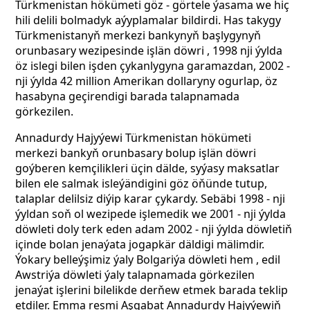
Türkmenistan hökümeti göz - görtele ýasama we hiç
hili delili bolmadyk aýyplamalar bildirdi. Has takygy
Türkmenistanyň merkezi bankynyň başlygynyň
orunbasary wezipesinde işlän döwri , 1998 nji ýylda
öz islegi bilen işden çykanlygyna garamazdan, 2002 -
nji ýylda 42 million Amerikan dollaryny ogurlap, öz
hasabyna geçirendigi barada talapnamada
görkezilen.
Annadurdy Hajyýewi Türkmenistan hökümeti
merkezi bankyň orunbasary bolup işlän döwri
goýberen kemçilikleri üçin dälde, syýasy maksatlar
bilen ele salmak isleýändigini göz öňünde tutup,
talaplar delilsiz diýip karar çykardy. Sebäbi 1998 - nji
ýyldan soň ol wezipede işlemedik we 2001 - nji ýylda
döwleti doly terk eden adam 2002 - nji ýylda döwletiň
içinde bolan jenaýata jogapkär däldigi mälimdir.
Ýokary belleýşimiz ýaly Bolgariýa döwleti hem , edil
Awstriýa döwleti ýaly talapnamada görkezilen
jenaýat işlerini bilelikde derňew etmek barada teklip
etdiler. Emma resmi Aşgabat Annadurdy Hajyýewiň