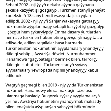
Sebäbi 2002 - nji ýylyň dekabr aýynda gaýybana
şekilde kazyýet işi gozgalyp , Türkmenistanyň jenaýat
kodeksiniň 18 sany bendi esasynda jeza yglan
edilipdi. 2002 - nji ýylyň Sanjar wakasyna gatnaşyjy
hökmünde aýyplanmagy sebäpli kazyýet işi gozgalyp
, çözgüt hem çykarylypdy. Emma daşary ýurtlardan
her näçe türkmen hökümetine gowşurylmagy talap
edilse-de, edilen tagallalar başa barmady.
Türkmenistan hökümetiniň aýyplamalary ynandyryjy
däldigi sebäpli, Awstriýa döwleti Nurmuhammet
Hanamowa "gaçybatalga" bermek bilen, terrorçy
däldigini subut etdi. Türkmenistanyň syýasy
aýyplamalary Ýewropada hiç hili ynandyryjy kabul
edilenok.
Wagtyň geçmegi bilen 2019 - njy ýylda Türkmenistan
hökümeti Hanamowy ele salmak üçin täze usul
ulanmaga başlady. Bu gezek syýasy aýyplamalaryň
ýerine , Awstriýa hökümetini ynandyrmak maksady
bilen jenaýatda aýyplanýan şahsyýet hökmünde