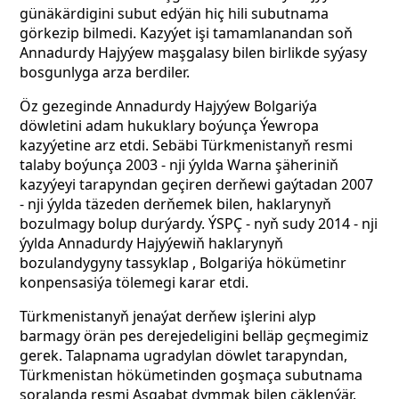
günäkärdigini subut edýän hiç hili subutnama
görkezip bilmedi. Kazyýet işi tamamlanandan soň
Annadurdy Hajyýew maşgalasy bilen birlikde syýasy
bosgunlyga arza berdiler.
Öz gezeginde Annadurdy Hajyýew Bolgariýa
döwletini adam hukuklary boýunça Ýewropa
kazyýetine arz etdi. Sebäbi Türkmenistanyň resmi
talaby boýunça 2003 - nji ýylda Warna şäheriniň
kazyýeyi tarapyndan geçiren derňewi gaýtadan 2007
- nji ýylda täzeden derňemek bilen, haklarynyň
bozulmagy bolup durýardy. ÝSPÇ - nyň sudy 2014 - nji
ýylda Annadurdy Hajyýewiň haklarynyň
bozulandygyny tassyklap , Bolgariýa hökümetinr
konpensasiýa tölemegi karar etdi.
Türkmenistanyň jenaýat derňew işlerini alyp
barmagy örän pes derejedeligini belläp geçmegimiz
gerek. Talapnama ugradylan döwlet tarapyndan,
Türkmenistan hökümetinden goşmaça subutnama
soralanda resmi Aşgabat dymmak bilen çäklenýär.