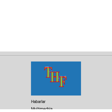
Habarlar
Multimediýa