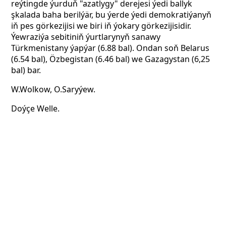
reýtingde ýurduň "azatlygy" derejesi ýedi ballyk
şkalada baha berilýär, bu ýerde ýedi demokratiýanyň
iň pes görkezijisi we biri iň ýokary görkezijisidir.
Ýewraziýa sebitiniň ýurtlarynyň sanawy
Türkmenistany ýapýar (6.88 bal). Ondan soň Belarus
(6.54 bal), Özbegistan (6.46 bal) we Gazagystan (6,25
bal) bar.
W.Wolkow, O.Saryýew.
Doýçe Welle.