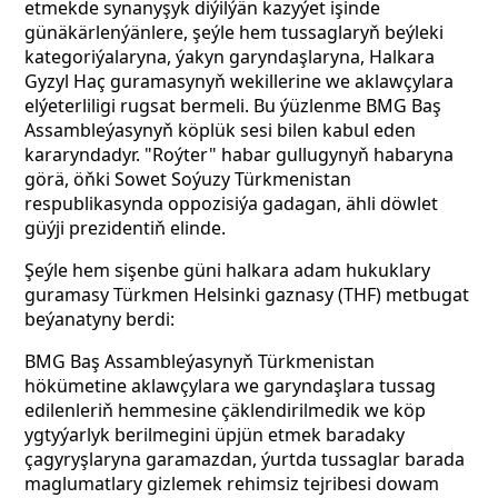
etmekde synanyşyk diýilýän kazyýet işinde
günäkärlenýänlere, şeýle hem tussaglaryň beýleki
kategoriýalaryna, ýakyn garyndaşlaryna, Halkara
Gyzyl Haç guramasynyň wekillerine we aklawçylara
elýeterliligi rugsat bermeli. Bu ýüzlenme BMG Baş
Assambleýasynyň köplük sesi bilen kabul eden
kararyndadyr. "Roýter" habar gullugynyň habaryna
görä, öňki Sowet Soýuzy Türkmenistan
respublikasynda oppozisiýa gadagan, ähli döwlet
güýji prezidentiň elinde.
Şeýle hem sişenbe güni halkara adam hukuklary
guramasy Türkmen Helsinki gaznasy (THF) metbugat
beýanatyny berdi:
BMG Baş Assambleýasynyň Türkmenistan
hökümetine aklawçylara we garyndaşlara tussag
edilenleriň hemmesine çäklendirilmedik we köp
ygtyýarlyk berilmegini üpjün etmek baradaky
çagyryşlaryna garamazdan, ýurtda tussaglar barada
maglumatlary gizlemek rehimsiz tejribesi dowam