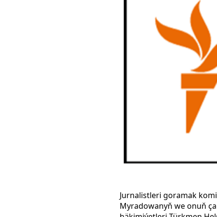
Jurnalistleri goramak kom
Myradowanyň we onuň çaga
häkimiýetleri Türkmen Hel