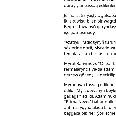
goraýjylar tussag edilenl
Jurnalist 58 ýaşly Oguls
iki aktiwisti bilen bir wag
Begmedowanyň garyndaşy h
işe gatnaşmady.
"Azatlyk" radiosynyň tür
sözlerine görä, Myradowa 
temalara kän bir täsir etm
Myrat Rahymow: "Ol bar bol
fermalarynda ýa-da adamla
derrew gözegçilik geçirilip
Myradowa tussag edilende
edildi, Myradowanyň beýlek
gadagan edildi. Adam huk
"Prima News" habar gullu
ähtimallygyna alada bildir
başgaça pikirleri ýok etm