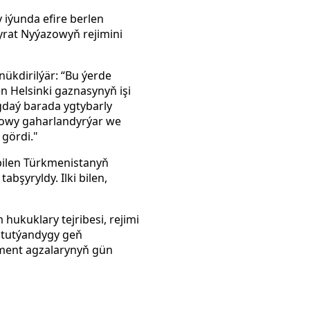
iýunda efire berlen
yrat Nyýazowyň rejimini
ükdirilýär: “Bu ýerde
 Helsinki gaznasynyň işi
gdaý barada ygtybarly
zowy gaharlandyrýar we
 gördi."
bilen Türkmenistanyň
şyryldy. Ilki bilen,
ukuklary tejribesi, rejimi
 tutýandygy geň
ment agzalarynyň gün