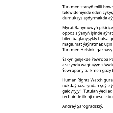
Türkmenistanyň milli how
telewideniýede eden çykyş
durnuksyzlaşdyrmakda aýy
Myrat Rahymowyň pikiriçe,
oppozisiýanyň işinde aýra
bilen baglanyşykly bolsa 
maglumat ýaýratmak üçin a
Türkmen Helsinki gaznasy 
Ýakyn geljekde Ýewropa Pa
arasynda wagtlaýyn söwda 
Ýewropany türkmen gazy b
Human Rights Watch gurama
nukdaýnazaryndan şeýle ý
galdyryjy". Tutulan ýedi
tertibinde ilkinji mesele bo
Andreý Şarogradskiý.