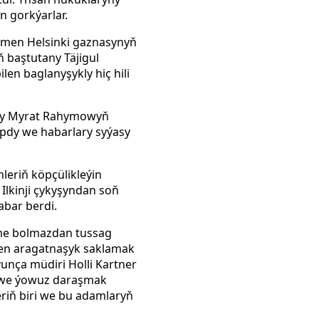
n gorkýarlar.
kmen Helsinki gaznasynyň
ň baştutany Täjigul
n baglanyşykly hiç hili
sy
Myrat Rahymowyň
apdy we habarlary syýasy
leriň köpçülikleýin
lkinji çykyşyndan soň
abar berdi.
zme bolmazdan tussag
ilen aragatnaşyk saklamak
nça müdiri Holli Kartner
a we ýowuz daraşmak
eriň biri we bu adamlaryň