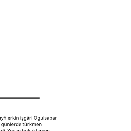
yň erkin işgäri Ogulsapar
y günlerde türkmen
tdi. Ynsan hukuklaryny