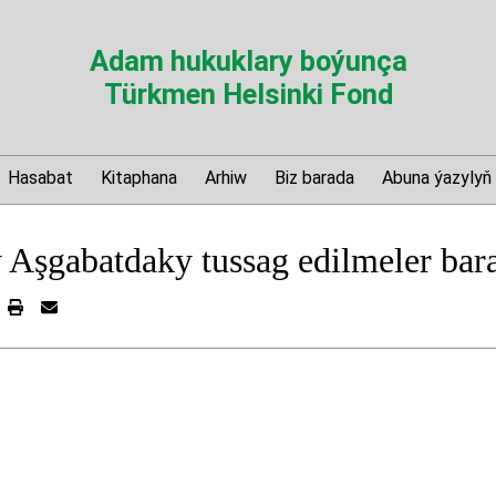
Adam hukuklary boýunça
Türkmen Helsinki Fond
Hasabat
Kitaphana
Arhiw
Biz barada
Abuna ýazylyň
 Aşgabatdaky tussag edilmeler bar