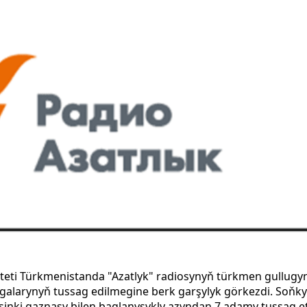
iteti Türkmenistanda "Azatlyk" radiosynyň türkmen gullugyn
larynyň tussag edilmegine berk garşylyk görkezdi. Soňk
sinki gaznasy bilen baglanyşykly azyndan 7 adamy tussag e