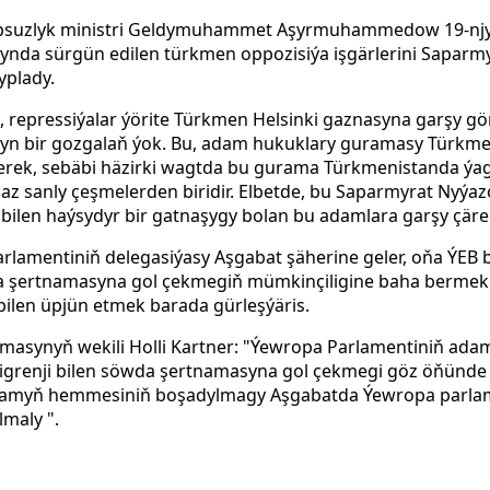
psuzlyk ministri Geldymuhammet Aşyrmuhammedow 19-njy 
ynda sürgün edilen türkmen oppozisiýa işgärlerini Saparm
plady.
 repressiýalar ýörite Türkmen Helsinki gaznasyna garşy gön
tyn bir gozgalaň ýok. Bu, adam hukuklary guramasy Türkmen
gerek, sebäbi häzirki wagtda bu gurama Türkmenistanda ýa
z sanly çeşmelerden biridir. Elbetde, bu Saparmyrat Nyýa
bilen haýsydyr bir gatnaşygy bolan bu adamlara garşy çäre
rlamentiniň delegasiýasy Aşgabat şäherine geler, oňa ÝEB 
şertnamasyna gol çekmegiň mümkinçiligine baha bermek tab
ilen üpjün etmek barada gürleşýäris.
synyň wekili Holli Kartner: "Ýewropa Parlamentiniň adam h
igrenji bilen söwda şertnamasyna gol çekmegi göz öňünde
 adamyň hemmesiniň boşadylmagy Aşgabatda Ýewropa parla
lmaly ".