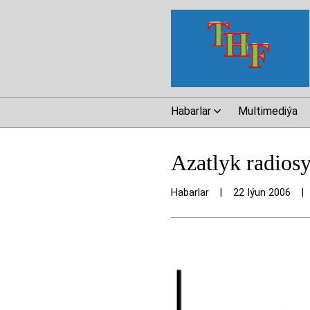
Habarlar
Multimediýa
Azatlyk radiosy
Habarlar
|
22 Iýun 2006
|