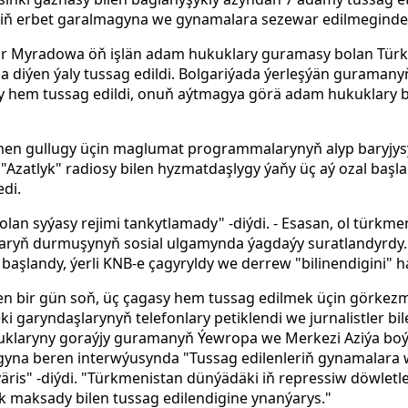
eriň erbet garalmagyna we gynamalara sezewar edilmeginde
apar Myradowa öň işlän adam hukuklary guramasy bolan Tür
tda diýen ýaly tussag edildi. Bolgariýada ýerleşýän guramany
em tussag edildi, onuň aýtmagya görä adam hukuklary bile
kmen gullugy üçin maglumat programmalarynyň alyp baryjy
"Azatlyk" radiosy bilen hyzmatdaşlygy ýaňy üç aý ozal başl
edi.
an syýasy rejimi tankytlamady" -diýdi. - Esasan, ol türkmen
ryň durmuşynyň sosial ulgamynda ýagdaýy suratlandyrdy. I
 başlandy, ýerli KNB-e çagyryldy we derrew "bilinendigini" h
n bir gün soň, üç çagasy hem tussag edilmek üçin görke
i garyndaşlarynyň telefonlary petiklendi we jurnalistler b
uklaryny goraýjy guramanyň Ýewropa we Merkezi Aziýa boýu
gyna beren interwýusynda "Tussag edilenleriň gynamalar
ýäris" -diýdi. "Türkmenistan dünýädäki iň repressiw döwletl
ek maksady bilen tussag edilendigine ynanýarys."