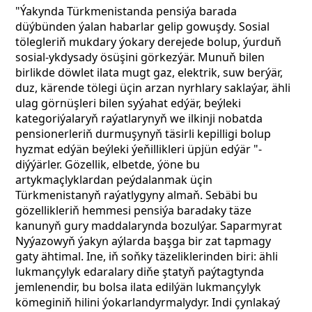
"Ýakynda Türkmenistanda pensiýa barada
düýbünden ýalan habarlar gelip gowuşdy. Sosial
tölegleriň mukdary ýokary derejede bolup, ýurduň
sosial-ykdysady ösüşini görkezýär. Munuň bilen
birlikde döwlet ilata mugt gaz, elektrik, suw berýär,
duz, kärende tölegi üçin arzan nyrhlary saklaýar, ähli
ulag görnüşleri bilen syýahat edýär, beýleki
kategoriýalaryň raýatlarynyň we ilkinji nobatda
pensionerleriň durmuşynyň täsirli kepilligi bolup
hyzmat edýän beýleki ýeňillikleri üpjün edýär "-
diýýärler. Gözellik, elbetde, ýöne bu
artykmaçlyklardan peýdalanmak üçin
Türkmenistanyň raýatlygyny almaň. Sebäbi bu
gözellikleriň hemmesi pensiýa baradaky täze
kanunyň gury maddalarynda bozulýar. Saparmyrat
Nyýazowyň ýakyn aýlarda başga bir zat tapmagy
gaty ähtimal. Ine, iň soňky täzeliklerinden biri: ähli
lukmançylyk edaralary diňe ştatyň paýtagtynda
jemlenendir, bu bolsa ilata edilýän lukmançylyk
kömeginiň hilini ýokarlandyrmalydyr. Indi çynlakaý