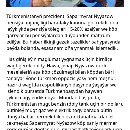
Türkmenistanyň prezidenti Saparmyrat Nyýazow
pensiýa üpjünçiligi baradaky kanuna gol çekdi, oňa
laýyklykda pensiýa tölegleri 15-20% azalýar we köp
garrylar bu pensiýalardan düýbünden mahrum
edilýär. Bu habar ilkinji gezek täzelikler sahypasynda
peýda bolanda, esasanam oňa ynanmak islemedik.
Has giňişleýin maglumat ýygnamak üçin birnäçe
wagt gerek boldy. Hawa, jenap Nyýazow dürli
meseleleriň aşa köp çözülmegi bilen köpden bäri
tanalýar, ýöne türkmen oppozisiýasy hem meşhur,
häzirki wagtda respublikanyň daşynda ýaşaýar we
islendik pursatda Türkmenbaşydan haýwan
çykarmagy endik edýär. Mundan başga-da,
Türkmenistan mugt benzin (doly tank üçin bir dollar),
bütinleý mugt gaz we elektrik togy barada bütin
dünýä habar bermek bilen özüni tanatmakdan el
çekmeýär. Saparmyrat Nyýazow köp sanly mermer
köşk gurýar, doglan güni mynasybetli feýerwerk üçin