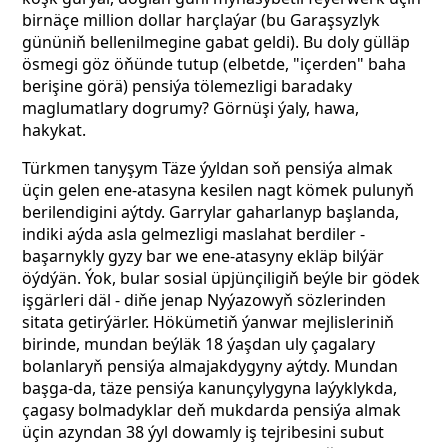
birnäçe million dollar harçlaýar (bu Garaşsyzlyk
gününiň bellenilmegine gabat geldi). Bu doly gülläp
ösmegi göz öňünde tutup (elbetde, "içerden" baha
berişine görä) pensiýa tölemezligi baradaky
maglumatlary dogrumy? Görnüşi ýaly, hawa,
hakykat.
Türkmen tanyşym Täze ýyldan soň pensiýa almak
üçin gelen ene-atasyna kesilen nagt kömek pulunyň
berilendigini aýtdy. Garrylar gaharlanyp başlanda,
indiki aýda asla gelmezligi maslahat berdiler -
başarnykly gyzy bar we ene-atasyny ekläp bilýär
öýdýän. Ýok, bular sosial üpjünçiligiň beýle bir gödek
işgärleri däl - diňe jenap Nyýazowyň sözlerinden
sitata getirýärler. Hökümetiň ýanwar mejlisleriniň
birinde, mundan beýläk 18 ýaşdan uly çagalary
bolanlaryň pensiýa almajakdygyny aýtdy. Mundan
başga-da, täze pensiýa kanunçylygyna laýyklykda,
çagasy bolmadyklar deň mukdarda pensiýa almak
üçin azyndan 38 ýyl dowamly iş tejribesini subut