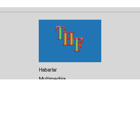
Habarlar
Multimediýa
Hasabat
Kitaphana
Arhiw
Biz barada
Turkmenistan Helsinki