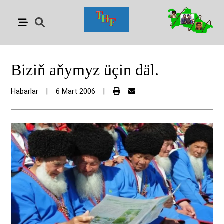
Biziň aňymyz üçin däl.
Habarlar
|
6 Mart 2006
|