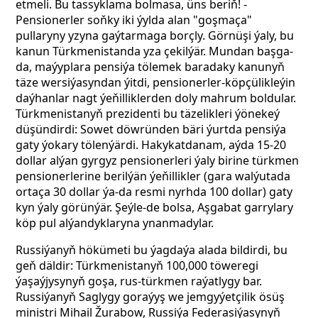
etmeli. Bu tassyklama bolmasa, üns beriň!
-
Pensionerler soňky iki ýylda alan "goşmaça"
pullaryny yzyna gaýtarmaga borçly. Görnüşi ýaly, bu
kanun Türkmenistanda yza çekilýär. Mundan başga-
da, maýyplara pensiýa tölemek baradaky kanunyň
täze wersiýasyndan ýitdi, pensionerler-köpçülikleýin
daýhanlar nagt ýeňilliklerden doly mahrum boldular.
Türkmenistanyň prezidenti bu täzelikleri ýönekeý
düşündirdi: Sowet döwründen bäri ýurtda pensiýa
gaty ýokary tölenýärdi. Hakykatdanam, aýda 15-20
dollar alýan gyrgyz pensionerleri ýaly birine türkmen
pensionerlerine berilýän ýeňillikler (gara walýutada
ortaça 30 dollar ýa-da resmi nyrhda 100 dollar) gaty
kyn ýaly görünýär. Şeýle-de bolsa, Aşgabat garrylary
köp pul alýandyklaryna ynanmadylar.
Russiýanyň hökümeti bu ýagdaýa alada bildirdi, bu
geň däldir: Türkmenistanyň 100,000 töweregi
ýaşaýjysynyň goşa, rus-türkmen raýatlygy bar.
Russiýanyň Saglygy goraýyş we jemgyýetçilik ösüş
ministri Mihail Žurabow, Russiýa Federasiýasynyň