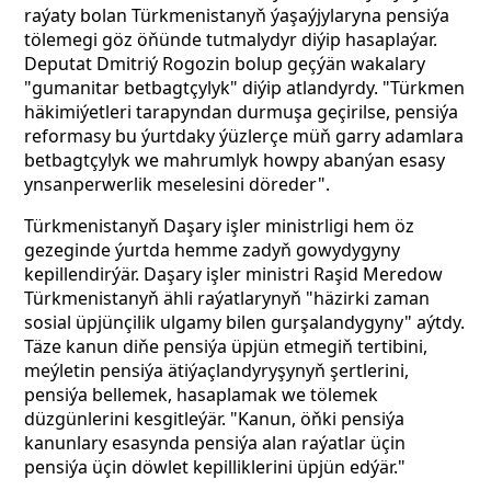
raýaty bolan Türkmenistanyň ýaşaýjylaryna pensiýa
tölemegi göz öňünde tutmalydyr diýip hasaplaýar.
Deputat Dmitriý Rogozin bolup geçýän wakalary
"gumanitar betbagtçylyk" diýip atlandyrdy. "Türkmen
häkimiýetleri tarapyndan durmuşa geçirilse, pensiýa
reformasy bu ýurtdaky ýüzlerçe müň garry adamlara
betbagtçylyk we mahrumlyk howpy abanýan esasy
ynsanperwerlik meselesini döreder".
Türkmenistanyň
Daşary işler ministrligi hem öz
gezeginde ýurtda hemme zadyň gowydygyny
kepillendirýär. Daşary işler ministri Raşid Meredow
Türkmenistanyň ähli raýatlarynyň "häzirki zaman
sosial üpjünçilik ulgamy bilen gurşalandygyny" aýtdy.
Täze kanun diňe pensiýa üpjün etmegiň tertibini,
meýletin pensiýa ätiýaçlandyryşynyň şertlerini,
pensiýa bellemek, hasaplamak we tölemek
düzgünlerini kesgitleýär. "Kanun, öňki pensiýa
kanunlary esasynda pensiýa alan raýatlar üçin
pensiýa üçin döwlet kepilliklerini üpjün edýär."