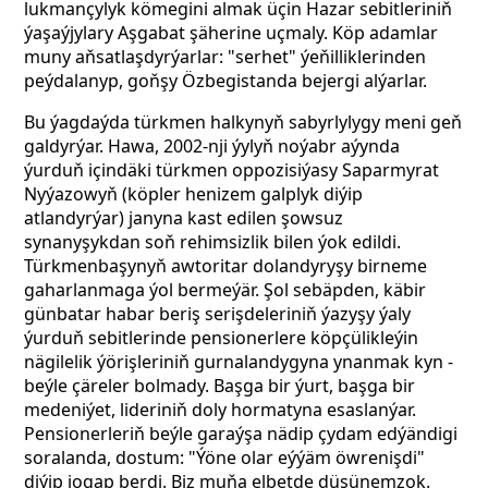
lukmançylyk kömegini almak üçin Hazar sebitleriniň
ýaşaýjylary Aşgabat şäherine uçmaly. Köp adamlar
muny aňsatlaşdyrýarlar: "serhet" ýeňilliklerinden
peýdalanyp, goňşy Özbegistanda bejergi alýarlar.
Bu ýagdaýda türkmen halkynyň sabyrlylygy meni geň
galdyrýar. Hawa, 2002-nji ýylyň noýabr aýynda
ýurduň içindäki türkmen oppozisiýasy Saparmyrat
Nyýazowyň (köpler henizem galplyk diýip
atlandyrýar) janyna kast
edilen şowsuz
synanyşykdan soň rehimsizlik bilen ýok edildi.
Türkmenbaşynyň awtoritar dolandyryşy birneme
gaharlanmaga ýol bermeýär. Şol sebäpden, käbir
günbatar habar beriş serişdeleriniň ýazyşy ýaly
ýurduň sebitlerinde pensionerlere köpçülikleýin
nägilelik ýörişleriniň gurnalandygyna ynanmak kyn -
beýle çäreler bolmady. Başga bir ýurt, başga bir
medeniýet, lideriniň doly hormatyna esaslanýar.
Pensionerleriň beýle garaýşa nädip çydam edýändigi
soralanda, dostum: "Ýöne olar eýýäm öwrenişdi"
diýip jogap berdi. Biz muňa elbetde düşünemzok.