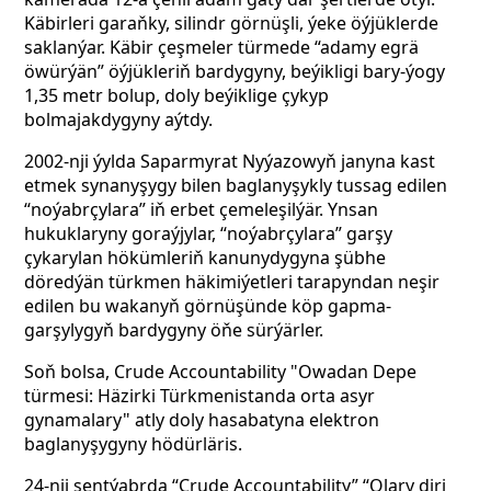
Käbirleri garaňky, silindr görnüşli, ýeke öýjüklerde
saklanýar. Käbir çeşmeler türmede “adamy egrä
öwürýän” öýjükleriň bardygyny, beýikligi bary-ýogy
1,35 metr bolup, doly beýiklige çykyp
bolmajakdygyny aýtdy.
2002-nji ýylda Saparmyrat Nyýazowyň janyna kast
etmek synanyşygy bilen baglanyşykly tussag edilen
“noýabrçylara” iň erbet çemeleşilýär. Ynsan
hukuklaryny goraýjylar, “noýabrçylara” garşy
çykarylan hökümleriň kanunydygyna şübhe
döredýän türkmen häkimiýetleri tarapyndan neşir
edilen bu wakanyň görnüşünde köp gapma-
garşylygyň bardygyny öňe sürýärler.
Soň bolsa, Crude Accountability "Owadan Depe
türmesi: Häzirki Türkmenistanda orta asyr
gynamalary" atly doly hasabatyna elektron
baglanyşygyny hödürläris.
24-nji sentýabrda “Crude Accountability” “Olary diri