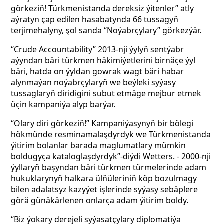
görkeziň! Türkmenistanda dereksiz ýitenler” atly
aýratyn çap edilen hasabatynda 66 tussagyň
terjimehalyny, şol sanda “Noýabrçylary” görkezýär.
“Crude Accountability” 2013-nji ýylyň sentýabr
aýyndan bäri türkmen häkimiýetlerini birnäçe ýyl
bäri, hatda on ýyldan gowrak wagt bäri habar
alynmaýan noýabrçylaryň we beýleki syýasy
tussaglaryň diridigini subut etmäge mejbur etmek
üçin kampaniýa alyp barýar.
“Olary diri görkeziň!” Kampaniýasynyň bir bölegi
hökmünde resminamalaşdyrdyk we Türkmenistanda
ýitirim bolanlar barada maglumatlary mümkin
boldugyça kataloglaşdyrdyk”-diýdi Wetters. - 2000-nji
ýyllaryň başyndan bäri türkmen türmelerinde adam
hukuklarynyň halkara ülňüleriniň köp bozulmagy
bilen adalatsyz kazyýet işlerinde syýasy sebäplere
görä günäkärlenen onlarça adam ýitirim boldy.
“Biz ýokary derejeli syýasatçylary diplomatiýa