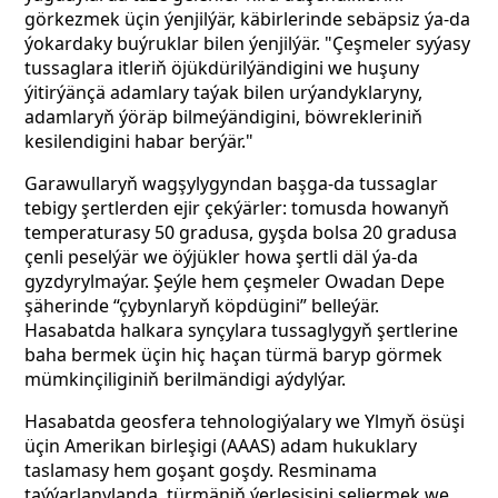
görkezmek üçin ýenjilýär, käbirlerinde sebäpsiz ýa-da
ýokardaky buýruklar bilen ýenjilýär. "Çeşmeler syýasy
tussaglara itleriň öjükdürilýändigini we huşuny
ýitirýänçä adamlary taýak bilen urýandyklaryny,
adamlaryň ýöräp bilmeýändigini, böwrekleriniň
kesilendigini habar berýär."
Garawullaryň wagşylygyndan başga-da tussaglar
tebigy şertlerden ejir çekýärler: tomusda howanyň
temperaturasy 50 gradusa, gyşda bolsa 20 gradusa
çenli peselýär we öýjükler howa şertli däl ýa-da
gyzdyrylmaýar. Şeýle hem çeşmeler Owadan Depe
şäherinde “çybynlaryň köpdügini” belleýär.
Hasabatda halkara synçylara tussaglygyň şertlerine
baha bermek üçin hiç haçan türmä baryp görmek
mümkinçiliginiň berilmändigi aýdylýar.
Hasabatda geosfera tehnologiýalary we Ylmyň ösüşi
üçin Amerikan birleşigi (AAAS) adam hukuklary
taslamasy hem goşant goşdy. Resminama
taýýarlanylanda, türmäniň ýerleşişini seljermek we