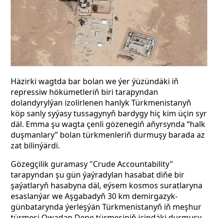
Häzirki wagtda bar bolan we ýer ýüzündäki iň
repressiw hökümetleriň biri tarapyndan
dolandyrylýan izolirlenen hanlyk Türkmenistanyň
köp sanly syýasy tussagynyň bardygy hiç kim üçin syr
däl. Emma şu wagta çenli gözenegiň aňyrsynda “halk
duşmanlary” bolan türkmenleriň durmuşy barada az
zat bilinýärdi.
Gözegçilik guramasy "Crude Accountability"
tarapyndan şu gün ýaýradylan hasabat diňe bir
şaýatlaryň hasabyna däl, eýsem kosmos suratlaryna
esaslanýar we Aşgabadyň 30 km demirgazyk-
günbatarynda ýerleşýän Türkmenistanyň iň meşhur
türmesi Owadan Depe türmesiniň içindäki durmuşy