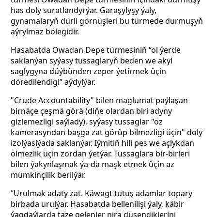
has doly suratlandyrýar. Garaşylyşy ýaly,
gynamalaryň dürli görnüşleri bu türmede durmuşyň
aýrylmaz bölegidir.
Hasabatda Owadan Depe türmesiniň “ol ýerde
saklanýan syýasy tussaglaryň beden we akyl
saglygyna düýbünden zeper ýetirmek üçin
döredilendigi” aýdylýar.
"Crude Accountability"
bilen maglumat paýlaşan
birnäçe çeşmä görä (diňe olardan biri adyny
gizlemezligi saýlady), syýasy tussaglar "öz
kamerasyndan başga zat görüp bilmezligi üçin" doly
izolýasiýada saklanýar. Iýmitiň hili pes we açlykdan
ölmezlik
üçin zordan ýetýär. Tussaglara bir-birleri
bilen ýakynlaşmak ýa-da maşk etmek üçin az
mümkinçilik berilýär.
“Urulmak adaty zat. Käwagt tutuş adamlar topary
birbada urulýar. Hasabatda bellenilişi ýaly, käbir
ýagdaýlarda täze gelenler nirä düşendiklerini