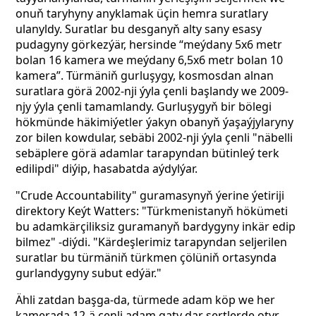
onuň taryhyny anyklamak üçin hemra suratlary
ulanyldy. Suratlar bu desganyň alty sany esasy
pudagyny görkezýär, hersinde “meýdany 5x6 metr
bolan 16 kamera we meýdany 6,5x6 metr bolan 10
kamera”. Türmäniň gurluşygy, kosmosdan alnan
suratlara görä 2002-nji ýyla çenli başlandy we 2009-
njy ýyla çenli tamamlandy. Gurluşygyň bir bölegi
hökmünde häkimiýetler ýakyn obanyň ýaşaýjylaryny
zor bilen kowdular, sebäbi 2002-nji ýyla çenli "näbelli
sebäplere görä adamlar tarapyndan bütinleý terk
edilipdi" diýip, hasabatda aýdylýar.
"Crude Accountability" guramasynyň ýerine ýetiriji
direktory Keýt Watters: "Türkmenistanyň hökümeti
bu adamkärçiliksiz guramanyň bardygyny inkär edip
bilmez" -diýdi. "Kärdeşlerimiz tarapyndan seljerilen
suratlar bu türmäniň türkmen çölüniň ortasynda
gurlandygyny subut edýär."
Ähli zatdan başga-da, türmede adam köp we her
kamerada 12-ä çenli adam gaty dar şertlerde otyr.