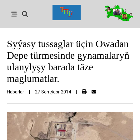
Syýasy tussaglar üçin Owadan
Depe türmesinde gynamalaryň
ulanylyşy barada täze
maglumatlar.
Habarlar
|
27 Sentýabr 2014
|