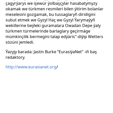
çagyrýarys we işewür ýolbaşçylar hasabatymyzy
okamak we türkmen resmileri bilen ýitirim bolanlar
meselesini gozgamak, bu tussaglaryň diridigini
subut etmek we Gyzyl Haç we Gyzyl Ýarymaýyň
wekillerine beýleki guramalara Owadan Depe ýaly
türkmen türmelerinde barlaglary geçirmäge
mümkinçilik bermegini talap edýäris"-diýip Wetters
sözüni jemledi.
Ýazyjy barada: Jastin Burke “EurasiýaNet” -iň baş
redaktory.
http://www.eurasianet.org
/