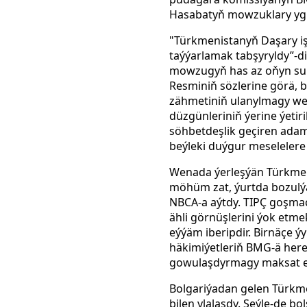
Hasabatyň mowzuklary ygl
"Türkmenistanyň
Daşary iş
taýýarlamak tabşyryldy”-di
mowzugyň has az oňyn surat
Resminiň sözlerine görä, b
zähmetiniň ulanylmagy we
düzgünleriniň ýerine ýetir
söhbetdeşlik geçiren adam 
beýleki duýgur meselelere 
Wenada ýerleşýän Türkmeni
möhüm zat, ýurtda bozulýa
NBCA-a aýtdy. TIPÇ goşmaç
ähli görnüşlerini ýok et
eýýäm iberipdir. Birnäçe ý
häkimiýetleriň BMG-ä here
gowulaşdyrmagy maksat ed
Bolgariýadan gelen Türkm
bilen ylalaşdy. Şeýle-de bo