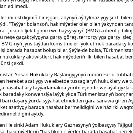
an edilmedi.
ler ministrliginiň bir işgäri, adynyň aýdylmazlygy şerti bilen
ýdi. "Taýýar bolansoň, häkimiýetler olar bilen ýakyndan tan
 çekip biljekdigimizi we haýsysynyň (BMG)-a iberilip bilinjek
u neşe gaçakçylygyna garşy göreş, terrorçylyga garşy işler, 
 BMG-nyň jyns taýdan kemsitmeleri ýok etmek baradaky k
ilişi barada hasabat bolup biler. Şeýle-de bolsa, Türkmenist
hukuklary aktiwistleri, häkimiýetleriň ilki bilen hasabat b
ünsi çekdi.
stan Ynsan Hukuklary Başlangyjynyň müdiri Farid Tuhbatul
n hereket azatlygy we elbetde tussaglaryň hukuklary we tu
a hasabatlary taýýarlamakda ýöriteleşendir we aýal-gyzlar
mek baradaky konwensiýa laýyklykda Türkmenistanyň borçn
yl bäri daşary ýurda syýahat etmekden gara sanawa giren Aş
ket azatlygy barada hasabat bermelidigini we häzirki wagt
inmelidigini aýtdy.
en Helsinki Adam Hukuklary Gaznasynyň ýolbaşçysy Täjigü
lsa, häkimiýetleriň “has tikenli” ýerler barada hasabat berje