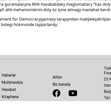
ara guramalaryna Milli Hasabatdaky maglumatlary “has dol
iň ähli mehanizmlerini doly öz içine almagy maslahat berdi
wment for Democracygaznasy tarapyndan maliýeleşdirilýän 
 bölegi hökmünde taýýarlandy.
Tur
Fou
Habarlar
Arhiw
25 K
Multimediýa
Biz barada
Var
Hasabat
Bulg
Kitaphana
Tel.
E-ma