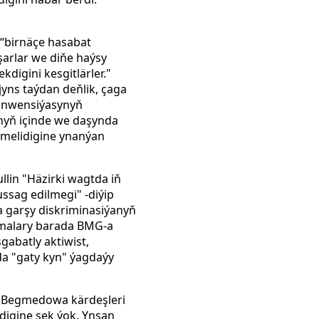
“birnäçe hasabat
şarlar we diňe haýsy
digini kesgitlärler."
jyns taýdan deňlik, çaga
onwensiýasynyň
anyň içinde we daşynda
ermelidigine ynanýan
lin "Häzirki wagtda iň
ssag edilmegi" -diýip
a garşy diskriminasiýanyň
amalary barada BMG-a
gabatly aktiwist,
da "gaty kyn" ýagdaýy
l Begmedowa kärdeşleri
kdigine şek ýok. Ynsan