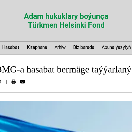
Adam hukuklary boýunça
Türkmen Helsinki Fond
Hasabat
Kitaphana
Arhiw
Biz barada
Abuna ýazylyň
MG-a hasabat bermäge taýýarlaný
0
|