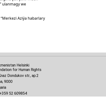
y” ulanmagy we
.
“Merkezi Aziýa habarlary
kmenistan Helsinki
ndation for Human Rights
naz Dondukov str., ap.2
na, 9000
aria
+359 52 609854
il:
tkmprotect@gmail.com