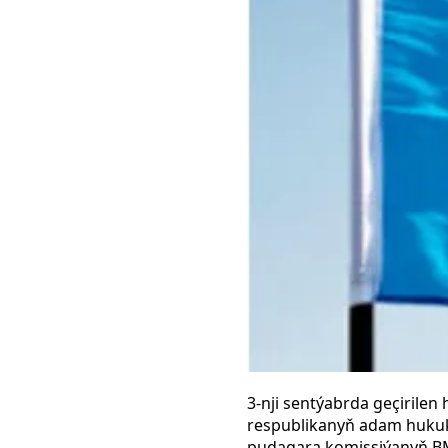
3-nji sentýabrda geçirile
respublikanyň adam hukukl
pudagara komissiýanyň BMG-