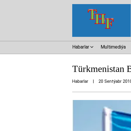
Habarlar
Multimediýa
Türkmenistan B
Habarlar
|
20 Sentýabr 201