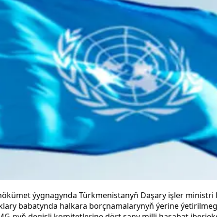
n hökümet ýygnagynda Türkmenistanyň Daşary işler ministr
ary babatynda halkara borçnamalarynyň ýerine ýetirilmeg
nyň degişli komitetlerine dört sany milli hasabat iberjekd