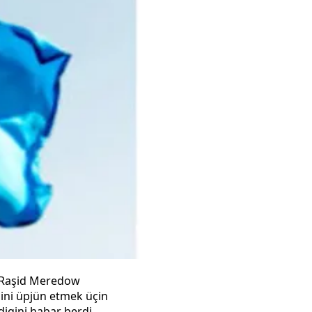
i Raşid Meredow
ini üpjün etmek üçin
igini habar berdi.