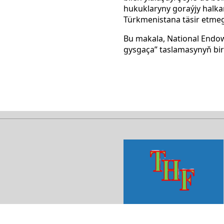
hukuklaryny goraýjy halk
Türkmenistana täsir etmeg
Bu makala, National Endo
gysgaça” taslamasynyň bir