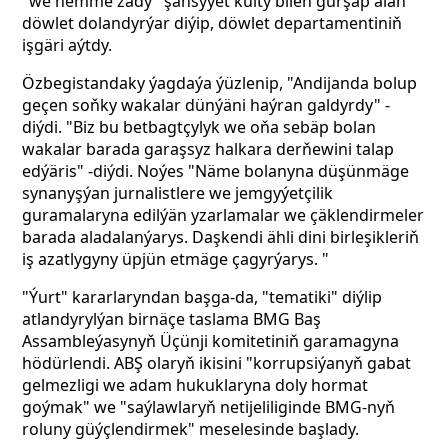
"we hemme zady" şahsyýet kulty bilen gurşap alan"
döwlet dolandyrýar diýip,
döwlet departamentiniň
işgäri aýtdy.
Özbegistandaky ýagdaýa ýüzlenip, "Andijanda bolup
geçen soňky wakalar dünýäni haýran galdyrdy" -
diýdi. "Biz bu betbagtçylyk we oňa sebäp bolan
wakalar barada garaşsyz halkara derňewini talap
edýäris" -diýdi. Noýes "Näme bolanyna düşünmäge
synanyşýan jurnalistlere we jemgyýetçilik
guramalaryna edilýän yzarlamalar we çäklendirmeler
barada aladalanýarys. Daşkendi ähli dini birleşikleriň
iş azatlygyny üpjün etmäge çagyrýarys. "
"Ýurt" kararlaryndan başga-da, "tematiki" diýlip
atlandyrylýan birnäçe taslama BMG Baş
Assambleýasynyň Üçünji komitetiniň garamagyna
hödürlendi. ABŞ olaryň ikisini "korrupsiýanyň gabat
gelmezligi we adam hukuklaryna doly hormat
goýmak" we "saýlawlaryň netijeliliginde BMG-nyň
roluny güýçlendirmek" meselesinde başlady.