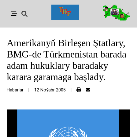
Amerikanyň Birleşen Ştatlary,
BMG-de Türkmenistan barada
adam hukuklary baradaky
karara garamaga başlady.
Habarlar
|
12 Noýabr 2005
|