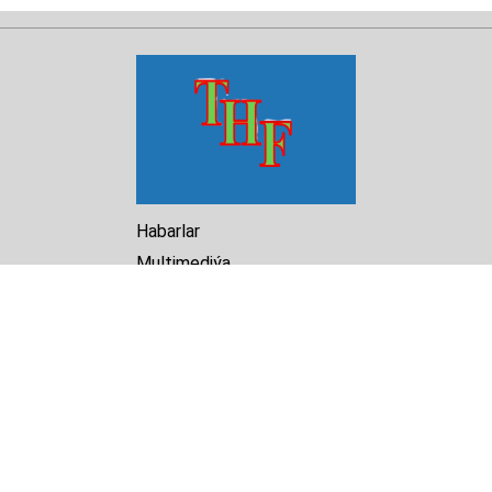
Habarlar
Multimediýa
Hasabat
Kitaphana
Arhiw
Biz barada
Turkmenistan Helsinki
Foundation for Human Rights