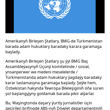
Amerikanyň Birleşen Ştatlary, BMG-de Türkmenistan
barada adam hukuklary baradaky karara garamaga
başlady.
Amerikanyň Birleşen Ştatlary şu ýyl BMG Baş
Assambleýasynyň Üçünji komitetinde / sosial,
ynsanperwer we medeni meselelerde /
Türkmenistanda adam hukuklary ýagdaýy baradaky
karar taslamasyna garamaga başlady. Şeýle hem,
Özbekistan
hakynda Ýewropa Bileleşiginiň öňe süren
şol başlangyjyny goldamak barada pikir alýarlar.
Bu, Waşingtonda daşary ýurtly jurnalistler üçin
geçirilen brifingde ABŞ-nyň Döwlet departamentiniň