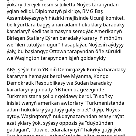
ýokary derejeli resmisi Julietta Noýes tarapyndan
yglan edildi. Diplomatyň pikiriçe, BMG Baş
Assambleýasynyň häzirki mejlisinde Üçünji komitet,
belli ýurtlara bagyşlanan adam hukuklary baradaky
kararlaryň ýedi taslamasyna seredýär. Amerikanyň
Birleşen Ştatlary Eýran baradaky karary iň möhüm
we "ileri tutulýan ugur" hasaplaýar. Noýesiň aýdyşy
ýaly, bu başlangyç Ottawa tarapyndan öňe sürüldi
we Waşington tarapyndan işjeň goldanyldy.
ABŞ, şeýle hem ÝB-niň Demirgazyk Koreýa baradaky
kararyna hemaýat berdi we Mýanma, Kongo
Demokratik Respublikasy we Sudan baradaky
kararlaryny goldady. ÝB hem öz gezeginde
Türkmenistana şol bir goldawy berdi. Iň soňky
inisiatiwanyň amerikan awtorlary "Türkmenistanda
adam hukuklary ýagdaýy gaty erbet" diýip, Noýes
aýtdy. Waşingtonyň nukdaýnazaryndan esasy raýat
azatlyklary ýok, syýasy oppozisiýa "düýbünden
gadagan", "döwlet edaralarynyň" hakyky güýji ýok