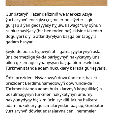
Günbataryň Hazar deňziniň we Merkezi Aziýa
ýurtlarynyň energiýa çeşmelerine elýeterliligini
gurşap alýan geosyýasy hyjuw, käwagt “Uly oýnuň”
reinkarnasiýasy (bir bedenden beýlekisine täzeden
dogulýar)
diýlip atlandyrylýan başga bir tapgyra
gadam basýar.
Şeýle-de bolsa, hyjuwyň ähli gatnaşyjylarynyň asla
üns bermezlige ýa-da barlygynyň hakykatyny üns
bilen gizlemäge synanyşýan başga bir mesele bar.
Türkmenistanda adam hukuklary barada gürleşýäris.
Öňki prezident Nyýazowyň döwründe-de, häzirki
prezident Berdimuhamedowyň döwründe-de
Türkmenistanda adam hukuklarynyň köpçülikleýin
bozulmagynyň türkmen hakykatynyň umumy
hakykatydygy hiç kim üçin syr däl. Muny halkara
adam hukuklary guramalaryndan başlap, Günbatar
ýurtlarynyň döwlet edaralaryna çenli hemmeler