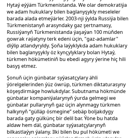
Hytaý eýýäm Türkmenistanda. We olar demokratiýa
we adam hukuklary bilen baglanyşykly meseleler
barada alada etmeýärler. 2003-nji ýylda Russiýa bilen
Türkmenistanyň arasyndaky gaz şertnamasy,
Russiýanyň Türkmenistanda ýaşaýan 100 müňden
gowrak raýatyny terk edeni üçin, "gaz-adamlar"
diýlip atlandyryldy. Şoňa laýyklykda adam hukuklary
bilen baglanyşykly öz kynçylyklary bolan Hytaý,
türkmen hökümetiniň bu ebedi agyry ýerine hiç hili
basyş etmez.
Şonuň üçin günbatar syýasatçylary ähli
ýörelgelerinden ýüz öwrüp, türkmen diktaturasyny
köşeşdirmäge howlukdylar. Subutnama hökmünde
günbatar kompaniýalarynyň ýurda gelmegi we
günbatar pullarynyň gaz üçin alynmagy türkmen
halkynyň “gülläp ösmegine” sebäp boljakdygy
barada gaty gülkünç bir delil bar. Ýöne bu hatda
aldaw hem däl, günbatar syýasatçylarynyň
bilkastlaýyn ýalany. Ilki bilen bu pul hökümeti we