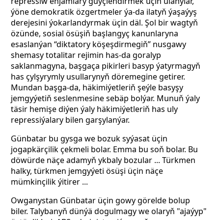
repressiw enjamlary güýçlendirmek üçin ulanylar,
ýöne demokratik özgertmeler ýa-da ilatyň ýaşaýyş
derejesini ýokarlandyrmak üçin däl. Şol bir wagtyň
özünde, sosial ösüşiň başlangyç kanunlaryna
esaslanýan “diktatory köşeşdirmegiň” nusgawy
shemasy totalitar rejimin has-da goralyp
saklanmagyna, başgaça pikirleri basyp ýatyrmagyň
has çylşyrymly usullarynyň döremegine getirer.
Mundan başga-da, häkimiýetleriň şeýle basyşy
jemgyýetiň seslenmesine sebäp bolýar. Munuň ýaly
täsir hemişe diýen ýaly häkimiýetleriň has uly
repressiýalary bilen garşylanýar.
Günbatar bu gysga we bozuk syýasat üçin
jogapkärçilik çekmeli bolar. Emma bu soň bolar. Bu
döwürde näçe adamyň ykbaly bozular ... Türkmen
halky, türkmen jemgyýeti ösüşi üçin näçe
mümkinçilik ýitirer ...
Owganystan Günbatar üçin gowy görelde bolup
biler. Talybanyň dünýä dogulmagy we olaryň "ajaýyp"