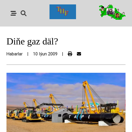
Diňe gaz däl?
Habarlar
|
10 Iýun 2009
|