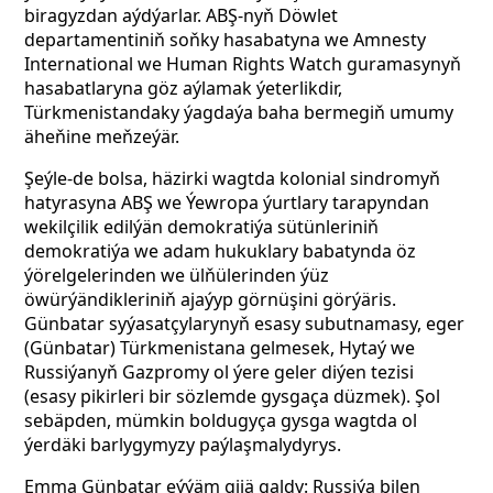
biragyzdan aýdýarlar. ABŞ-nyň Döwlet
departamentiniň soňky hasabatyna we Amnesty
International we Human Rights Watch guramasynyň
hasabatlaryna göz aýlamak ýeterlikdir,
Türkmenistandaky ýagdaýa baha bermegiň umumy
äheňine meňzeýär.
Şeýle-de bolsa, häzirki wagtda kolonial sindromyň
hatyrasyna ABŞ we Ýewropa ýurtlary tarapyndan
wekilçilik edilýän demokratiýa sütünleriniň
demokratiýa we adam hukuklary babatynda öz
ýörelgelerinden we ülňülerinden ýüz
öwürýändikleriniň ajaýyp görnüşini görýäris.
Günbatar syýasatçylarynyň esasy subutnamasy, eger
(Günbatar) Türkmenistana gelmesek, Hytaý we
Russiýanyň Gazpromy ol ýere geler diýen tezisi
(esasy pikirleri bir sözlemde gysgaça düzmek). Şol
sebäpden, mümkin boldugyça gysga wagtda ol
ýerdäki barlygymyzy paýlaşmalydyrys.
Emma Günbatar eýýäm gijä galdy: Russiýa bilen