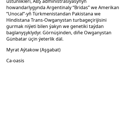
üstünlikleri, ABŞ administrasiýasynyň
howandarlygynda Argentinaly “Bridas” we Amerikan
“Unocal”-yň Türkmenistandan Pakistana we
Hindistana Trans-Owganystan turbageçirijisini
gurmak niýeti bilen ýakyn we genetiki taýdan
baglanyşyklydyr. Görnüşinden, diňe Owganystan
Günbatar üçin ýeterlik däl.
Myrat Aýtakow (Aşgabat)
Ca-oasis