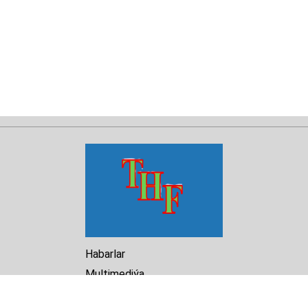
Habarlar
Multimediýa
Hasabat