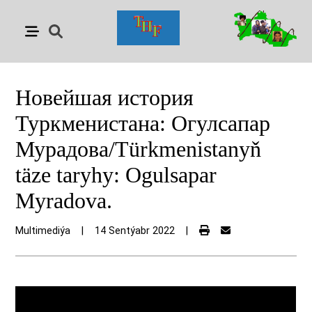
Новейшая история
Туркменистана: Огулсапар
Мурадова/Türkmenistanyň
täze taryhy: Ogulsapar
Myradova.
Multimediýa
|
14 Sentýabr 2022
|