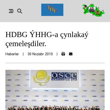
HDBG ÝHHG-a çynlakaý
çemeleşdiler.
Habarlar
|
30 Noýabr 2010
|