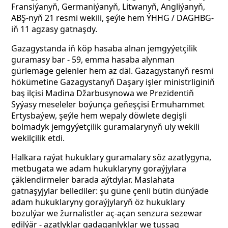
Fransiýanyň, Germaniýanyň, Litwanyň, Angliýanyň,
ABŞ-nyň 21 resmi wekili, şeýle hem ÝHHG / DAGHBG-
iň 11 agzasy gatnaşdy.
Gazagystanda iň köp hasaba alnan jemgyýetçilik
guramasy bar - 59, emma hasaba alynman
gürlemäge gelenler hem az däl. Gazagystanyň resmi
hökümetine Gazagystanyň Daşary işler ministrliginiň
baş ilçisi Madina Džarbusynowa we Prezidentiň
Syýasy meseleler boýunça geňeşçisi Ermuhammet
Ertysbaýew, şeýle hem wepaly döwlete degişli
bolmadyk jemgyýetçilik guramalarynyň uly wekili
wekilçilik etdi.
Halkara raýat hukuklary guramalary söz azatlygyna,
metbugata we adam hukuklaryny goraýjylara
çäklendirmeler barada aýtdylar. Maslahata
gatnaşyjylar bellediler: şu güne çenli bütin dünýäde
adam hukuklaryny goraýjylaryň öz hukuklary
bozulýar we žurnalistler aç-açan senzura sezewar
edilýär - azatlyklar gadaganlyklar we tussag