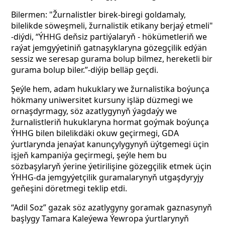
Bilermen: "Žurnalistler birek-biregi goldamaly,
bilelikde söweşmeli, žurnalistik etikany berjaý etmeli"
-diýdi, “ÝHHG deňsiz partiýalaryň - hökümetleriň we
raýat jemgyýetiniň gatnaşyklaryna gözegçilik edýän
sessiz we seresap gurama bolup bilmez, hereketli bir
gurama bolup biler.”-diýip belläp geçdi.
Şeýle hem, adam hukuklary we žurnalistika boýunça
hökmany uniwersitet kursuny işläp düzmegi we
ornaşdyrmagy, söz azatlygynyň ýagdaýy we
žurnalistleriň hukuklaryna hormat goýmak boýunça
ÝHHG bilen bilelikdäki okuw geçirmegi, GDA
ýurtlarynda jenaýat kanunçylygynyň üýtgemegi üçin
işjeň kampaniýa geçirmegi, şeýle hem bu
sözbaşylaryň ýerine ýetirilişine gözegçilik etmek üçin
ÝHHG-da jemgyýetçilik guramalarynyň utgaşdyryjy
geňeşini döretmegi teklip etdi.
“Adil Soz” gazak söz azatlygyny goramak gaznasynyň
başlygy Tamara Kaleýewa Ýewropa ýurtlarynyň