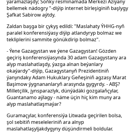
ýaramazlaşdy; Soňky resminamada Merkezi Aziýany
bellemek nädogry "-diýip
internet birleşiginiň başlygy
Şafkat Sabirow aýtdy.
Zaldan başga bir çykyş edildi: "Maslahaty ÝHHG-nyň
paralel konferensiýasy diýip atlandyryp bolmaz we
tekliplerini sammite gönükdirip bolmaz".
- Ýene Gazagystan we ýene Gazagystan! Gözden
geçiriş konferensiýasynda 30 adam Gazagystany ara
alyp maslahatlaşdy, ýazga alnan beýanlary
okaýardy"-diýip, Gazagystanyň Prezidentiniň
ýanyndaky Adam Hukuklary Geňeşiniň agzasy Marat
Başimow ýygnananlaryň arasynda gygyrdy. - ABŞ?
Milletçilik, jynsparazlyk, dünýädäki gozgalaňçylar,
Guantanamo aýlagy - näme üçin hiç kim muny ara
alyp maslahatlaşmaýar?
Guramaçylar, konferensiýa Litwada geçirilen bolsa,
şol sebitiň meseleleriniň ara alnyp
maslahatlaşyljakdygyny düşündirmeli boldular.