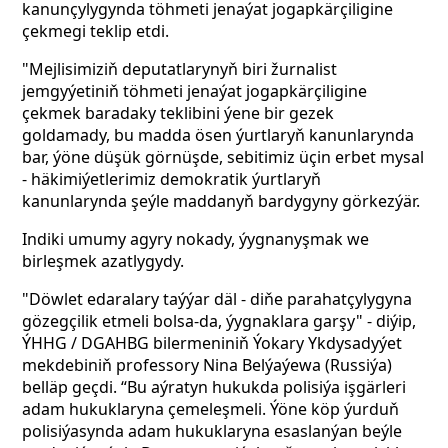
kanunçylygynda töhmeti jenaýat jogapkärçiligine
çekmegi teklip etdi.
"Mejlisimiziň deputatlarynyň biri žurnalist
jemgyýetiniň töhmeti jenaýat jogapkärçiligine
çekmek baradaky teklibini ýene bir gezek
goldamady, bu madda ösen ýurtlaryň kanunlarynda
bar, ýöne düşük görnüşde, sebitimiz üçin erbet mysal
- häkimiýetlerimiz demokratik ýurtlaryň
kanunlarynda şeýle maddanyň bardygyny görkezýär.
Indiki umumy agyry nokady, ýygnanyşmak we
birleşmek azatlygydy.
"Döwlet edaralary taýýar däl - diňe parahatçylygyna
gözegçilik etmeli bolsa-da, ýygnaklara garşy" - diýip,
ÝHHG / DGAHBG bilermeniniň Ýokary Ykdysadyýet
mekdebiniň professory Nina Belýaýewa (Russiýa)
belläp geçdi. “Bu aýratyn hukukda polisiýa işgärleri
adam hukuklaryna çemeleşmeli. Ýöne köp ýurduň
polisiýasynda adam hukuklaryna esaslanýan beýle