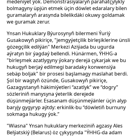
medeniýet ýok. Demonstrasiýalaryň parahatçylykly
bolmagyny üpjün etmek üçin döwlet edaralary bilen
guramalaryň arasynda bilelikdäki okuwy goldamak
we guramak zerur.
Ynsan Hukuklary Býurosynyň bilermeni Ýuriý
Gusakowyň pikiriçe, "jemgyýetçilik birleşiklerine ünsli
gözegçilik edilýän" Merkezi Aziýada bu ugurda
aýratyn bir ýagdaý bellendi. Hünärmen, ÝHHG-a
"birleşmek azatlygyny ýokary derejä çykarjak we bu
hukugyň berjaý edilmegi baradaky konwensiýa
sebäp boljak" bir prosesi başlamagy maslahat berdi.
Şol bir wagtyň özünde, Gusakowyň pikiriçe,
Gazagystanyň häkimiýetleri “azatlyk” we “dogry”
sözleriniň manysyna ýeterlik derejede
düşünmeýärler. Esasanam düşünmeýänler üçin alyp
baryjy gygyryp aýtdy: erkinlik-bu “döwletiň burnuny
sokmaga hukugy ýok.”
"Wiasna" Ynsan hukuklary merkeziniň agzasy Ales
Belýatskiý (Belarus) öz çykyşynda "ÝHHG-da adam