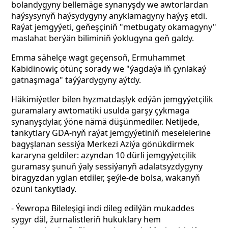
bolandygyny bellemäge synanyşdy we awtorlardan
haýsysynyň haýsydygyny anyklamagyny haýyş etdi.
Raýat jemgyýeti, geňeşçiniň "metbugaty okamagyny"
maslahat berýän biliminiň ýoklugyna geň galdy.
Emma sähelçe wagt geçensoň, Ermuhammet
Kabidinowiç ötünç sorady we "ýagdaýa iň çynlakaý
gatnaşmaga" taýýardygyny aýtdy.
Häkimiýetler bilen hyzmatdaşlyk edýän jemgyýetçilik
guramalary awtomatiki usulda garşy çykmaga
synanyşdylar, ýöne nämä düşünmediler. Netijede,
tankytlary GDA-nyň raýat jemgyýetiniň meselelerine
bagyşlanan sessiýa Merkezi Aziýa gönükdirmek
kararyna geldiler: azyndan 10 dürli jemgyýetçilik
guramasy şunuň ýaly sessiýanyň adalatsyzdygyny
biragyzdan yglan etdiler, şeýle-de bolsa, wakanyň
özüni tankytlady.
- Ýewropa Bileleşigi indi dileg edilýän mukaddes
sygyr däl, žurnalistleriň hukuklary hem