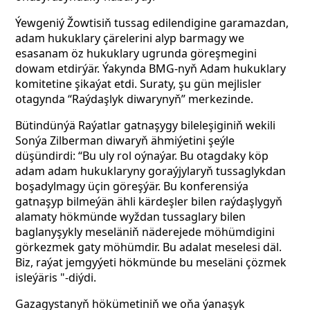
Ýewgeniý Žowtisiň tussag edilendigine garamazdan,
adam hukuklary çärelerini alyp barmagy we
esasanam öz hukuklary ugrunda göreşmegini
dowam etdirýär. Ýakynda BMG-nyň Adam hukuklary
komitetine şikaýat etdi. Suraty, şu gün mejlisler
otagynda “Raýdaşlyk diwarynyň” merkezinde.
Bütindünýä Raýatlar gatnaşygy bileleşiginiň wekili
Sonýa Zilberman diwaryň ähmiýetini şeýle
düşündirdi: “Bu uly rol oýnaýar. Bu otagdaky köp
adam adam hukuklaryny goraýjylaryň tussaglykdan
boşadylmagy üçin göreşýär. Bu konferensiýa
gatnaşyp bilmeýän ähli kärdeşler bilen raýdaşlygyň
alamaty hökmünde wyždan tussaglary bilen
baglanyşykly meseläniň näderejede möhümdigini
görkezmek gaty möhümdir. Bu adalat meselesi däl.
Biz, raýat jemgyýeti hökmünde bu meseläni çözmek
isleýäris "-diýdi.
Gazagystanyň hökümetiniň we oňa ýanaşyk