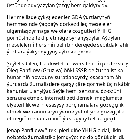
üstünde ady ýazylan ýazgy hem galdyryldy.
Her mejlisde çykyş edenler GDA ýurtlarynyň
hemmesinde ýagdaýy görkezdiler, meseleleri
ulgamlaşdyrmaga we olara çözgütleri ÝHHG
görnüşinde teklip etmäge synanyşdylar. Aýdylan
meseleleriň hersiniň belli bir derejede sebitdäki ähli
ýurtlara ýakyndygyny aýtmak gerek.
Şeýlelik bilen, Ilia döwlet uniwersitetiniň professory
Oleg Panfilow (Gruziýa) öňki SSSR-de žurnalistika
hünäriniň howpuny suratlandyrdy, esasanam ähli
ýurtlarda žurnalistlere garşy çäre görmek üçin käbir
kanunlar ulanylýar. Şeýle hem, senzura, öz-özüni
senzura etmek, interneti petiklemek, maglumata
elýeterlilik we iň esasysy borçnamalara gözegçilik
etmek we kanunlaryň ýerine ýetirilişine gözegçilik
etmegiň mehanizminiň ýoklugyny belläp geçdi.
Jenap Panfilowyň teklipleri diňe ÝHHG-a däl, ilkinji
nobatda žurnalistika jemgyýetine-de gönükdirildi.