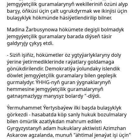
jemgyýetçilik guramalarynyň wekilleriniň özüni alyp
barşy, öňküsi üçin çalt ugrukdyrmak we ikinjisi üçin
bulaşyklyk hökmünde häsiýetlendirilip bilner.
Madina Žarbusynowa hökümete degişli bolmadyk
jemgyýetçilik guramalary barada diýseň täsir
galdyryjy çykyş etdi.
- Siziň işiňiz, hökümetler öz ygtyýarlyklaryny doly
ýerine ýetirmediklerinde raýatlary goldamaga
gönükdirilendir. Demokratiýa ýolundaky islendik
döwlet jemgyýetçilik guramalary bilen gepleşik
gurmalydyr. ÝHHG-nyň guran ýygnaklarynyň
hemmesine jemgyýetçilik guramalarynyň
gatnaşmazlygy manysyz bolardy "-diýdi.
Ýermuhammet Ýertysbaýew ilki başda bulaşyklyk
görkezdi - hasabatda köp sanly hukuk bozulmalary
bilen ömürlik azatlykdan mahrum edilen
Gyrgyzystanyň adam hukuklary aktiwisti Azimzhan
Askarow agzalanda,
munuň "ähtimal jenaýat işi üçin"