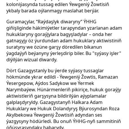
koloniýasynda tussag edilen Ýewgeniý Žowtisiň
ykbaly barada oýlanmagy maslahat berýär.
Guramaçylar, “Raýdaşlyk diwaryny” ÝHHG
giňişliginde häkimiýetler tarapyndan yzarlanan adam
hukuklaryny goraýjylara bagyşladylar – onda her
gatnaşyjy öz ýurdundan adam hukuklary aktiwistiniň
suratyny we özüne garşy döredilen bikanun
ýagdaýyň beýanyny ýerleşdirip biler. Bu "syýasy işler"
diýilýän wizual diwardy.
Dört Gazagystanly bu ýerde syýasy tussaglar
hökmünde ykrar edildi - Ýewgeniý Žowtis, Ramazan
Ýesergepow, Aýdos Sadykow we Ýermek
Narymbaýew. Hünärmenleriň pikiriçe, hukuk goraýjy
aktiwistleriň garşysyna bildirilýän aýyplamalar
galplaşdyryldy. Gazagystanyň Halkara Adam
Hukuklary we Hukuk Dolandyryş Býurosyndan Roza
Akylbekowa Ýewgeniý Žowtisiň adyndan ses
ýazgysyny hödürledi. Bu onuň ÝHHG-nyň sammitiniň
öňüsyrasyndaky habarydy.