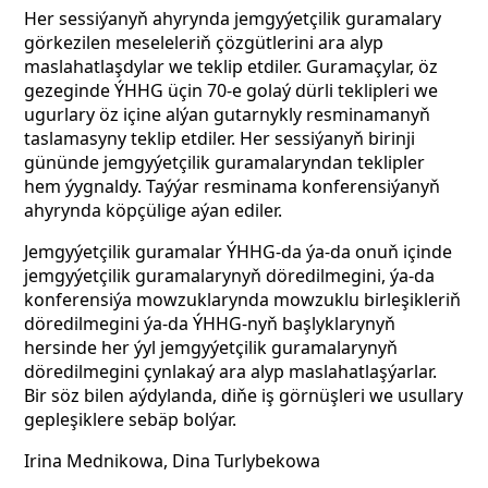
Her sessiýanyň ahyrynda jemgyýetçilik guramalary
görkezilen meseleleriň çözgütlerini ara alyp
maslahatlaşdylar we teklip etdiler. Guramaçylar, öz
gezeginde ÝHHG üçin 70-e golaý dürli teklipleri we
ugurlary öz içine alýan gutarnykly resminamanyň
taslamasyny teklip etdiler. Her sessiýanyň birinji
gününde jemgyýetçilik guramalaryndan teklipler
hem ýygnaldy. Taýýar resminama konferensiýanyň
ahyrynda köpçülige aýan ediler.
Jemgyýetçilik guramalar ÝHHG-da ýa-da onuň içinde
jemgyýetçilik guramalarynyň döredilmegini, ýa-da
konferensiýa mowzuklarynda mowzuklu birleşikleriň
döredilmegini ýa-da ÝHHG-nyň başlyklarynyň
hersinde her ýyl jemgyýetçilik guramalarynyň
döredilmegini çynlakaý ara alyp maslahatlaşýarlar.
Bir söz bilen aýdylanda, diňe iş görnüşleri we usullary
gepleşiklere sebäp bolýar.
Irina Mednikowa, Dina Turlybekowa