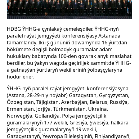
HDBG ÝHHG-a çynlakaý çemeleşdiler. ÝHHG-nyň
paralel raýat jemgyýeti konferensiýasy Astanada
tamamlandy. Iki iş gününiň dowamynda 16 ýurtdan
hökümete degişli bolmadyk guramalar adam
hukuklary babatynda 100-den gowrak anyk maslahat
berdiler, bu ýakyn wagtda geçiriljek sammitde ÝHHG-
a gatnaşýan ýurtlaryň wekilleriniň ýolbaşçylaryna
hödürlener.
ÝHHG-nyň paralel raýat jemgyýeti konferensiýasyna
(Astana, 28-29-njy noýabr) Gazagystan, Gyrgyzystan,
Özbegistan, Täjigistan, Azerbaýjan, Belarus, Russiýa,
Ermenistan, Jorjiýa, Türkmenistan, Ukraina,
Norwegiýa, Gollandiýa, Polşa jemgyýetçilik
guramalarynyň 177 wekili, Gresiýa, Şwesiýa, halkara
jemgyýetçilik guramalarynyň 19 wekili,
Gazagystanyň, Ýewropa Bileleşiginiň, Finlýandiýanyň,