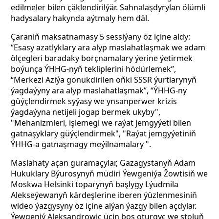
edilmeler bilen çäklendirilýär. Sahnalaşdyrylan ölümli
hadysalary hakynda aýtmaly hem däl.
Çäräniň maksatnamasy 5 sessiýany öz içine aldy:
“Esasy azatlyklary ara alyp maslahatlaşmak we adam
ölçegleri baradaky borçnamalary ýerine ýetirmek
boýunça ÝHHG-nyň tekliplerini hödürlemek”,
“Merkezi Aziýa gönükdirilen öňki SSSR ýurtlarynyň
ýagdaýyny ara alyp maslahatlaşmak”, “ÝHHG-ny
güýçlendirmek syýasy we ynsanperwer krizis
ýagdaýyna netijeli jogap bermek ukyby",
"Mehanizmleri, işlemegi we raýat jemgyýeti bilen
gatnaşyklary güýçlendirmek", "Raýat jemgyýetiniň
ÝHHG-a gatnaşmagy meýilnamalary ".
Maslahaty açan guramaçylar, Gazagystanyň Adam
Hukuklary Býurosynyň müdiri Ýewgeniýa Žowtisiň we
Moskwa Helsinki toparynyň başlygy Lýudmila
Alekseýewanyň kärdeşlerine iberen ýüzlenmesiniň
wideo ýazgysyny öz içine alýan ýazgy bilen açdylar.
Ýewgeniý Aleksandrowiç üçin boş oturgyç we stoluň