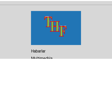
Habarlar
Multimediýa
Hasabat
Kitaphana
Arhiw
Biz barada
Turkmenistan Helsinki
Foundation for Human Rights