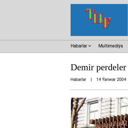
Habarlar
Multimediýa
Demir perdeler
Habarlar
|
14 Ýanwar 2004