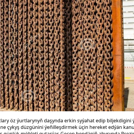
lary öz ýurtlarynyň daşynda erkin syýahat edip biljekdigini 
e çykyş düzgünini ýeňilleşdirmek üçin hereket edýän kan
äş günlük möhleti gutarýar. Geçen hepdäniň ahyrynda Prez