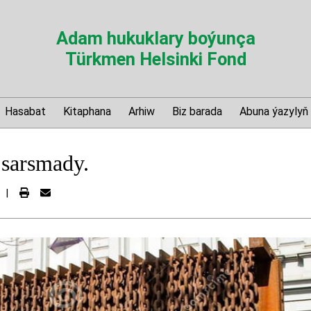
Adam hukuklary boýunça
Türkmen Helsinki Fond
Hasabat
Kitaphana
Arhiw
Biz barada
Abuna ýazylyň
 sarsmady.
|