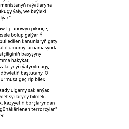
kmenistanyň raýatlaryna
kugy ýaly, we beýleki
lýär".
aw Igrunowyň pikiriçe,
esele bolup galýar. Ý
bul edilen kanunlaryň gaty
ň alhliumumy Jarnamasynda
tçiliginiň basyşyny
Emma hakykat,
zalarynyň ýatyrylmagy,
 döwletiň baştutany. Ol
urmuşa geçirip biler.
sady ulgamy saklanýar.
let syrlaryny bilmek,
ek, kazyýetiň borçlaryndan
 günäkärlenen terrorçylar"
r.