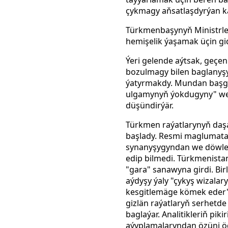
çykmagy aňsatlaşdyrýan k
Türkmenbaşynyň Ministrler 
hemişelik ýaşamak üçin gi
Ýeri gelende aýtsak, geç
bozulmagy bilen baglanyşykl
ýatyrmakdy. Mundan başga
ulgamynyň ýokdugyny" we 
düşündirýär.
Türkmen raýatlarynyň daşa
başlady. Resmi maglumata 
synanyşygyndan we döwlet 
edip bilmedi. Türkmenista
"gara" sanawyna girdi. Bi
aýdyşy ýaly "çykyş wizalar
kesgitlemäge kömek eder".
gizlän raýatlaryň serhetd
baglaýar. Analitikleriň pik
aýyplamalaryndan özüni öd