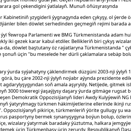
arara gol çekendigini ýatlalayň. Munuň öňüsyrasynda
Kabinetiniň yzygiderli ýygnagynda eden çykyşy, ol ýerde öz
dýänler bilen döwlet serhedinden geçmegiň rejimi barada a
en ýyl Ýewropa Parlamenti we BMG Türkmenistanda adam h
y iki gezek karar kabul etdiler. Bellikleriň biri çykyş wiza
-da, döwlet baştutany öz raýatlaryna Türkmenistanda " çy
şonuň üçin "bu meselede her dürli çaklamalara sebäp bolu
ry ýurda syýahatyny çäklendirmek düzgüni 2003-nji ýylyň 1
görä, bu çäre 2002-nji ýylyň noýabr aýynda prezidente edil
agdarylyşygyndan soň amala aşyryldy. Netijede, gitmek is
nyň 3000 töweregi ýaşaýjysy daşary ýurda gitmäge rugsat 
rleşen Demokratik Oppozisiýanyň lideri Awdy Kulyýewiň NG 
ynyň ýatyrylmagy türkmen häkimiýetlerine ellerinde ikinji 
 Oppozisiýanyň pikiriçe, türkmenleriň ýörite gullugy şu wa
e rus pasportyny bermek synanyşygyna boýun bolup, özlerini
iriçe, wizalary ýatyrmak baradaky ýüztutma, halkara jemgyýet
emek üçin Türkmenbaşy üçin zerurdy. Respublikanyň Daşary