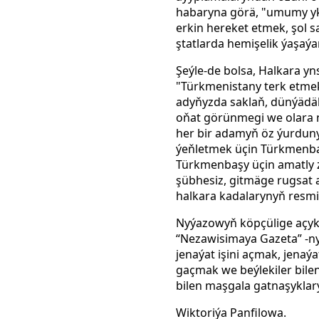
habaryna görä, "umumy ykr
erkin hereket etmek, şol 
ştatlarda hemişelik ýaşaýa
Şeýle-de bolsa, Halkara y
"Türkmenistany terk etmek k
adyňyzda saklaň, dünýädäki
oňat görünmegi we olara 
her bir adamyň öz ýurduny
ýeňletmek üçin Türkmenbaş
Türkmenbaşy üçin amatly z
şübhesiz, gitmäge rugsat 
halkara kadalarynyň resmi 
Nyýazowyň köpçülige açyk 
“Nezawisimaya Gazeta” -ny
jenaýat işini açmak, jenaý
gaçmak we beýlekiler bile
bilen maşgala gatnaşyklar
Wiktoriýa Panfilowa.