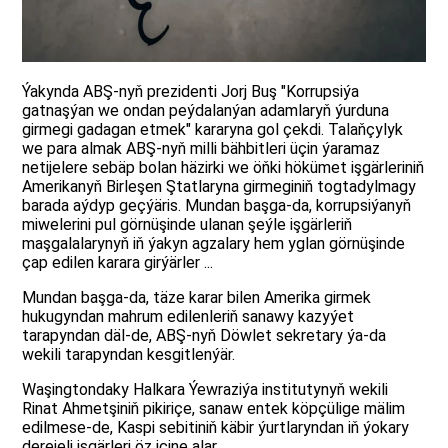
Ýakynda ABŞ-nyň prezidenti Jorj Buş "Korrupsiýa
gatnaşýan we ondan peýdalanýan adamlaryň ýurduna
girmegi gadagan etmek" kararyna gol çekdi. Talaňçylyk
we para almak ABŞ-nyň milli bähbitleri üçin ýaramaz
netijelere sebäp bolan häzirki we öňki hökümet işgärleriniň
Amerikanyň Birleşen Ştatlaryna girmeginiň togtadylmagy
barada aýdyp geçýäris. Mundan başga-da, korrupsiýanyň
miwelerini pul görnüşinde ulanan şeýle işgärleriň
maşgalalarynyň iň ýakyn agzalary hem yglan görnüşinde
çap edilen karara girýärler ...
Mundan başga-da, täze karar bilen Amerika girmek
hukugyndan mahrum edilenleriň sanawy kazyýet
tarapyndan däl-de, ABŞ-nyň Döwlet sekretary ýa-da
wekili tarapyndan kesgitlenýär.
Waşingtondaky Halkara Ýewraziýa institutynyň wekili
Rinat Ahmetşiniň pikiriçe, sanaw entek köpçülige mälim
edilmese-de, Kaspi sebitiniň käbir ýurtlaryndan iň ýokary
derejeli işgärleri öz içine alar.