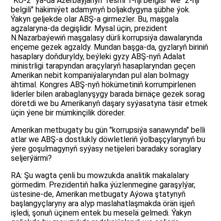
"KO-2" ýa-da Azerbaýjanyň "resmi 1-nji belgisi" we "2-nji
belgili" häkimiýet adamynyň boljakdygyna şübhe ýok.
Ýakyn geljekde olar ABŞ-a girmezler. Bu, maşgala
agzalaryna-da degişlidir. Mysal üçin, prezident
N.Nazarbaýewiň maşgalasy dürli korrupsiýa dawalarynda
ençeme gezek agzaldy. Mundan başga-da, gyzlaryň biriniň
hasaplary doňduryldy, beýleki gyzy ABŞ-nyň Adalat
ministrligi tarapyndan araçylaryň hasaplaryndan geçen
Amerikan nebit kompaniýalaryndan pul alan bolmagy
ähtimal. Kongres ABŞ-nyň hökümetiniň korrumpirlenen
liderler bilen arabaglanyşygy barada birnäçe gezek sorag
döretdi we bu Amerikanyň daşary syýasatyna täsir etmek
üçin ýene bir mümkinçilik döreder.
Amerikan metbugaty bu gün "korrupsiýa sanawynda" belli
atlar we ABŞ-a dostlukly döwletleriň ýolbaşçylarynyň bu
ýere goşulmagynyň syýasy netijeleri baradaky soraglary
seljerýärmi?
RA: Şu wagta çenli bu mowzukda analitik makalalary
görmedim. Prezidentiň halka ýüzlenmegine garaşylýar,
üstesine-de, Amerikan metbugaty Aýowa ştatynyň
başlangyçlaryny ara alyp maslahatlaşmakda örän işjeň
işledi, şonuň üçinem entek bu meselä gelmedi. Ýakyn