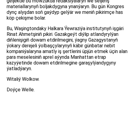
geljekde bu mowzukda redaksiýalaryň we seljeriş
materiallarynyň boljakdygyna ynanýaryn. Bu gün Kongres
dynç alyşdan soň gaýdyp gelýär we meniň pikirimçe has
köp çekişme bolar.
Bu, Waşingtondaky Halkara Ýewraziýa institutynyň işgäri
Rinat Ahmetşiniň pikiri. Gazakgeýt diýlip atlandyrylýan
diňlenişigiň dowam etdirilmegini, ýagny Gazagystanyň
ýokary derejeli ýolbaşçylarynyň käbir günbatar nebit
kompaniýalaryna amatly iş şertlerini üpjün etmek üçin alan
para meselesiniň aprel aýynda Manhattan etrap
kazyýetinde dowam etdirilmegine garaşylýandygyny
ýatladýaryn.
Witaliý Wolkow.
Doýçe Welle.