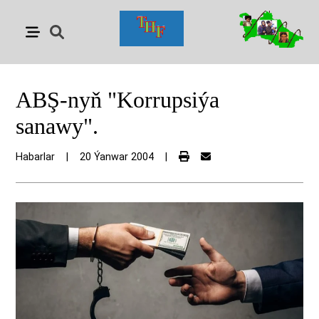
ABŞ-nyň "Korrupsiýa
sanawy".
Habarlar
|
20 Ýanwar 2004
|