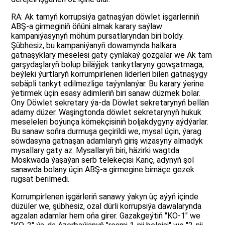
RA: Ak tamyň korrupsiýa gatnaşýan döwlet işgärleriniň
ABŞ-a girmeginiň öňüni almak karary saýlaw
kampaniýasynyň möhüm pursatlaryndan biri boldy.
Şübhesiz, bu kampaniýanyň dowamynda halkara
gatnaşyklary meselesi gaty çynlakaý gozgalar we Ak tam
garşydaşlaryň bolup biläýjek tankytlaryny gowşatmaga,
beýleki ýurtlaryň korrumpirlenen liderleri bilen gatnaşygy
sebäpli tankyt edilmezlige taýynlanýar. Bu karary ýerine
ýetirmek üçin esasy ädimleriň biri sanaw düzmek bolar.
Ony Döwlet sekretary ýa-da Döwlet sekretarynyň bellän
adamy düzer. Waşingtonda döwlet sekretarynyň hukuk
meseleleri boýunça kömekçisiniň boljakdygyny aýdýarlar.
Bu sanaw soňra durmuşa geçirildi we, mysal üçin, ýarag
söwdasyna gatnaşan adamlaryň giriş wizasyny almadyk
mysallary gaty az. Mysallaryň biri, häzirki wagtda
Moskwada ýaşaýan serb telekeçisi Kariç, adynyň şol
sanawda bolany üçin ABŞ-a girmegine birnäçe gezek
rugsat berilmedi.
Korrumpirlenen işgärleriň sanawy ýakyn üç aýyň içinde
düzüler we, şübhesiz, ozal dürli korrupsiýa dawalarynda
agzalan adamlar hem oňa girer. Gazakgeýtiň "KO-1" we