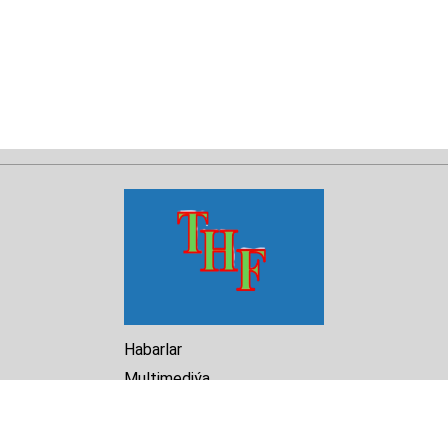
Habarlar
Multimediýa
Hasabat
Kitaphana