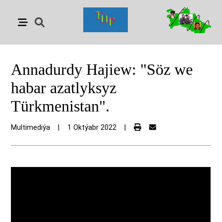
Annadurdy Hajiew: "Söz we
habar azatlyksyz
Türkmenistan".
Multimediýa
|
1 Oktýabr 2022
|