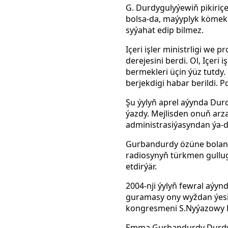
G. Durdygulyýewiň pikiriçe
bolsa-da, maýyplyk kömek 
syýahat edip bilmez.
Içeri işler ministrligi we
derejesini berdi. Ol, Içer
bermekleri üçin ýüz tutdy
berjekdigi habar berildi. 
Şu ýylyň aprel aýynda Dur
ýazdy. Mejlisden onuň arzas
administrasiýasyndan ýa-d
Gurbandurdy özüne bolan g
radiosynyň türkmen gullu
etdirýär.
2004-nji ýylyň fewral aýynd
guramasy ony wyždan ýesir
kongresmeni S.Nyýazowy 
Emma Gurbandurdy Durdyg