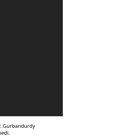
er. Gurbandurdy
medi.