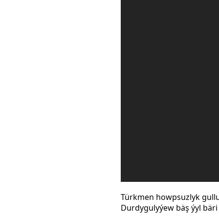
Türkmen howpsuzlyk gulluk
Durdygulyýew bäş ýyl bäri