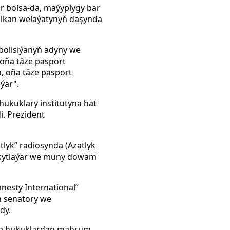
ar bolsa-da, maýyplygy bar
alkan welaýatynyň daşynda
 polisiýanyň adyny we
r oňa täze pasport
, oňa täze pasport
ýär".
ukuklary institutyna hat
i. Prezident
lyk” radiosynda (Azatlyk
ankytlaýar we muny dowam
mnesty International”
n senatory we
dy.
p hukuklardan mahrum.