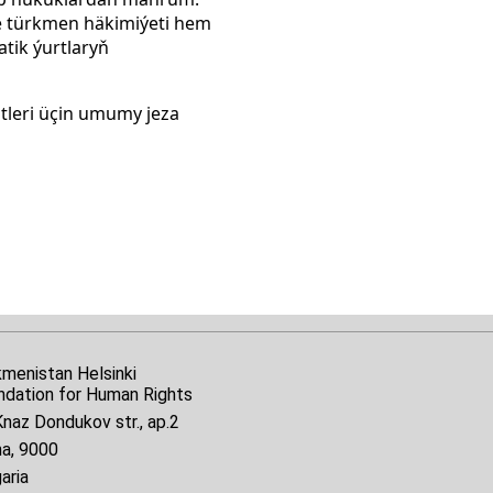
e türkmen häkimiýeti hem
tik ýurtlaryň
ntleri üçin umumy jeza
kmenistan Helsinki
ndation for Human Rights
naz Dondukov str., ap.2
na, 9000
aria