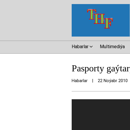
Habarlar
Multimediýa
Pasporty gaýtar
Habarlar
|
22 Noýabr 2010