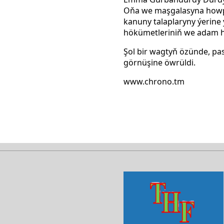
Oňa we maşgalasyna howps
kanuny talaplaryny ýerine
hökümetleriniň we adam h
Şol bir wagtyň özünde, pa
görnüşine öwrüldi.
www.chrono.tm