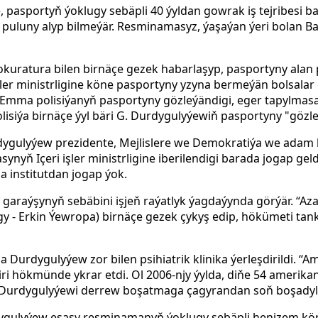
, pasportyň ýoklugy sebäpli 40 ýyldan gowrak iş tejribesi b
puluny alyp bilmeýär. Resminamasyz, ýaşaýan ýeri bolan B
 prokuratura bilen birnäçe gezek habarlaşyp, pasportyny alan
i işler ministrligine köne pasportyny yzyna bermeýän bolsala
. Emma polisiýanyň pasportyny gözleýändigi, eger tapylmasa
Polisiýa birnäçe ýyl bäri G. Durdygulyýewiň pasportyny "gözle
dygulyýew prezidente, Mejlislere we Demokratiýa we adam h
ynyň Içeri işler ministrligine iberilendigi barada jogap geld
a institutdan jogap ýok.
araýşynyň sebäbini işjeň raýatlyk ýagdaýynda görýär. “Azat
gy - Erkin Ýewropa) birnäçe gezek çykyş edip, hökümeti t
a Durdygulyýew zor bilen psihiatrik klinika ýerleşdirildi. “A
i hökmünde ykrar etdi. Ol 2006-njy ýylda, diňe 54 amerika
Durdygulyýewi derrew boşatmaga çagyrandan soň boşadyl
ulyýew esasy resminamanyň ýoklugy sebäpli henizem kö