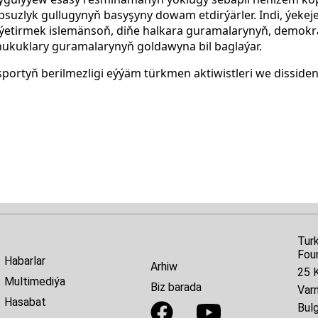
uzlyk gullugynyň basyşyny dowam etdirýärler. Indi, ýekej
 ýetirmek islemänsoň, diňe halkara guramalarynyň, demokra
ukuklary guramalarynyň goldawyna bil baglaýar.
sportyň berilmezligi eýýäm türkmen aktiwistleri we disside
Tur
Fou
Habarlar
Arhiw
25 K
Multimediýa
Biz barada
Var
Hasabat
Bulg