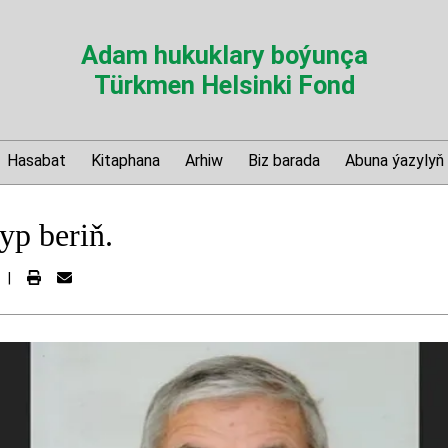
Adam hukuklary boýunça
Türkmen Helsinki Fond
Hasabat
Kitaphana
Arhiw
Biz barada
Abuna ýazylyň
yp beriň.
|