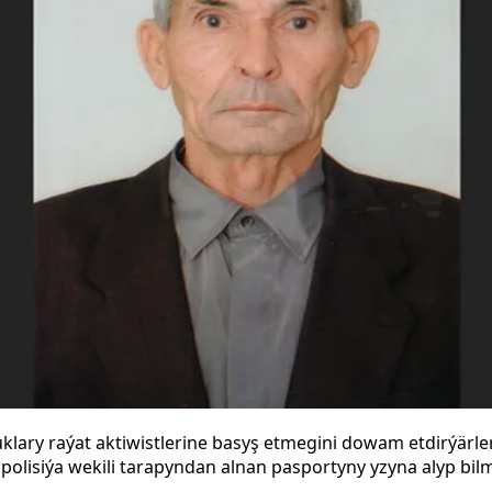
lary raýat aktiwistlerine basyş etmegini dowam etdirýärl
 polisiýa wekili tarapyndan alnan pasportyny yzyna
alyp bil