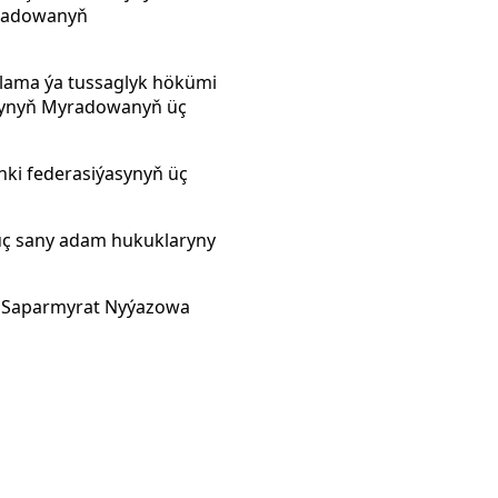
yradowanyň
lama ýa tussaglyk hökümi
ugynyň Myradowanyň üç
nki federasiýasynyň üç
üç sany adam hukuklaryny
nt Saparmyrat Nyýazowa