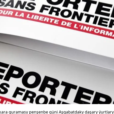
kara guramasy penşenbe güni Aşgabatdaky daşary ýurtlaryň i