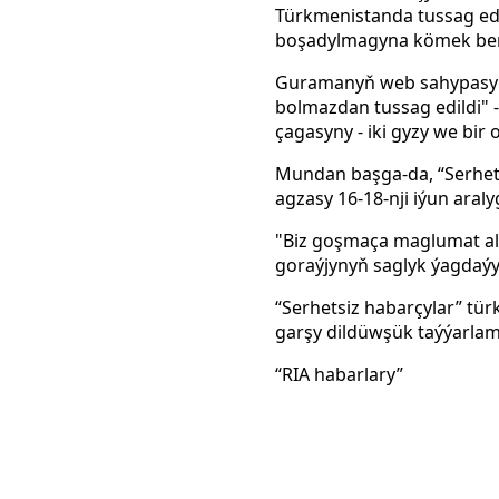
Türkmenistanda tussag ed
boşadylmagyna kömek berme
Guramanyň web sahypasynd
bolmazdan tussag edildi" 
çagasyny - iki gyzy we bir
Mundan başga-da, “Serhets
agzasy 16-18-nji iýun aral
"Biz goşmaça maglumat al
goraýjynyň saglyk ýagdaýy
“Serhetsiz habarçylar” t
garşy dildüwşük taýýarlam
“RIA habarlary”