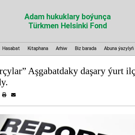
Adam hukuklary boýunça
Türkmen Helsinki Fond
Hasabat
Kitaphana
Arhiw
Biz barada
Abuna ýazylyň
rçylar” Aşgabatdaky daşary ýurt il
y.