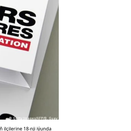
lçilerine 18-nji iýunda