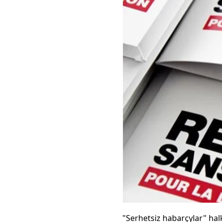
"Serhetsiz habarçylar" hal