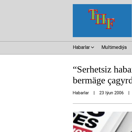
Habarlar
Multimediýa
“Serhetsiz haba
bermäge çagyrd
Habarlar
|
23 Iýun 2006
|