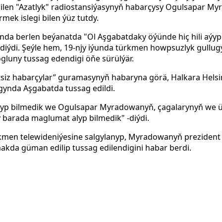
ilen "Azatlyk" radiostansiýasynyň habarçysy Ogulsapar M
k islegi bilen ýüz tutdy.
a berlen beýanatda "Ol Aşgabatdaky öýünde hiç hili aýyp
-diýdi. Şeýle hem, 19-njy iýunda türkmen howpsuzlyk gull
 ogluny tussag edendigi öňe sürülýär.
iz habarçylar” guramasynyň habaryna görä, Halkara Helsi
ygynda Aşgabatda tussag edildi.
yp bilmedik we Ogulsapar Myradowanyň, çagalarynyň we 
 barada maglumat alyp bilmedik" -diýdi.
ürkmen telewideniýesine salgylanyp, Myradowanyň prezide
akda güman edilip tussag edilendigini habar berdi.