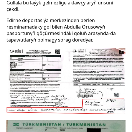
Güllala bu laýyk gelmezlige aklawçylaryň ünsüni
çekdi.
Edirne deportasiýa merkezinden berlen
resminamadaky gol bilen Abdulla Oru­sowyň
pasportunyň göçürmesindäki goluň arasynda-da
tapawutlaryň bolmagy sorag döredýär.