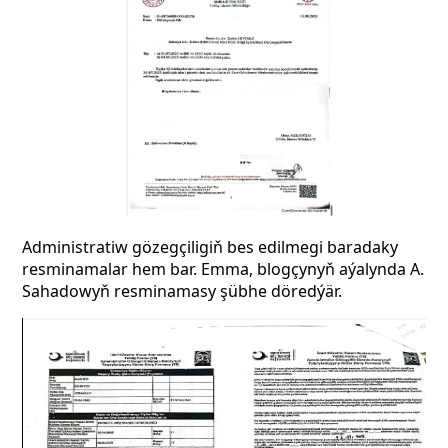
Administratiw gözegçiligiň bes edilmegi baradaky
resminamalar hem bar. Emma, blogçynyň aýalynda A.
Sahadowyň resminamasy şübhe döredýär.