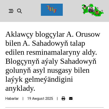
Aklawçy blogçylar A. Orusow
bilen A. Sahadowyň talap
edilen resminamalaryny aldy.
Blogçynyň aýaly Sahadowyň
golunyň asyl nusgasy bilen
laýyk gelmeýändigini
anyklady.
Habarlar
|
19 Awgust 2025
|