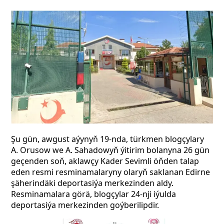
Şu gün, awgust aýynyň 19-nda, türkmen blogçylary
A. Oru­sow we A. Sahadowyň ýitirim bolanyna 26 gün
geçenden soň, aklawçy Kader Sevimli öňden talap
eden resmi resminamalaryny olaryň saklanan Edirne
şäherindäki deportasiýa merkezinden aldy.
Resminamalara görä, blogçylar 24-nji iýulda
deportasiýa merkezinden goýberilipdir.