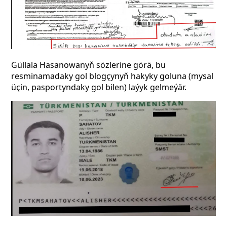
Güllala Hasanowanyň sözlerine görä, bu
resminamadaky gol blogçynyň hakyky goluna (mysal
üçin, pasportyndaky gol bilen) laýyk gelmeýär.