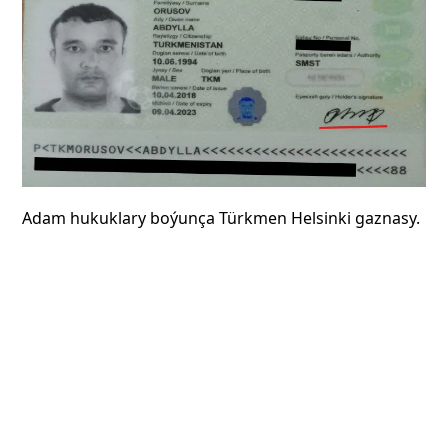
Adam hukuklary boýunça Türkmen Helsinki gaznasy.