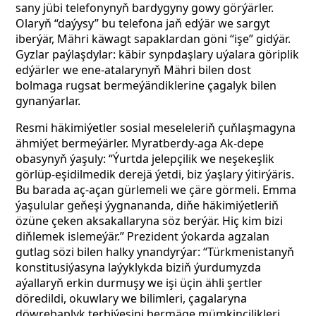
sany jübi telefonynyň bardygyny gowy görýärler.
Olaryň “daýysy” bu telefona jaň edýär we sargyt
iberýär, Mähri käwagt sapaklardan göni “işe” gidýär.
Gyzlar paýlaşdylar: käbir synpdaşlary uýalara göriplik
edýärler we ene-atalarynyň Mähri bilen dost
bolmaga rugsat bermeýändiklerine çagalyk bilen
gynanýarlar.
Resmi häkimiýetler sosial meseleleriň çuňlaşmagyna
ähmiýet bermeýärler. Myratberdy-aga Ak-depe
obasynyň ýaşuly: “Ýurtda jelepçilik we neşekeşlik
görlüp-eşidilmedik derejä ýetdi, biz ýaşlary ýitirýäris.
Bu barada aç-açan gürlemeli we çäre görmeli. Emma
ýaşulular geňeşi ýygnananda, diňe häkimiýetleriň
özüne çeken aksakallaryna söz berýär. Hiç kim bizi
diňlemek islemeýär.” Prezident ýokarda agzalan
gutlag sözi bilen halky ynandyrýar: “Türkmenistanyň
konstitusiýasyna laýyklykda biziň ýurdumyzda
aýallaryň erkin durmuşy we işi üçin ähli şertler
döredildi, okuwlary we bilimleri, çagalaryna
döwrebaplyk terbiýesini bermäge mümkinçilikleri