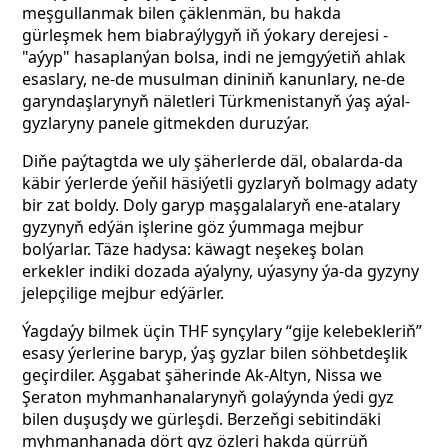
meşgullanmak bilen çäklenmän, bu hakda
gürleşmek hem biabraýlygyň iň ýokary derejesi -
"aýyp"
hasaplanýan bolsa, indi ne jemgyýetiň ahlak
esaslary, ne-de musulman dininiň kanunlary, ne-de
garyndaşlarynyň näletleri Türkmenistanyň ýaş aýal-
gyzlaryny panele gitmekden duruzýar.
Diňe paýtagtda we uly şäherlerde däl, obalarda-da
käbir ýerlerde ýeňil häsiýetli gyzlaryň bolmagy adaty
bir zat boldy. Doly garyp maşgalalaryň ene-atalary
gyzynyň edýän işlerine göz ýummaga mejbur
bolýarlar. Täze hadysa: käwagt neşekeş bolan
erkekler indiki dozada aýalyny, uýasyny ýa-da gyzyny
jelepçilige mejbur edýärler.
Ýagdaýy bilmek üçin THF synçylary
“gije kelebekleriň”
esasy ýerlerine baryp, ýaş gyzlar bilen söhbetdeşlik
geçirdiler. Aşgabat şäherinde Ak-Altyn, Nissa we
Şeraton myhmanhanalarynyň golaýynda ýedi gyz
bilen duşuşdy we gürleşdi. Berzeňgi sebitindäki
myhmanhanada dört gyz özleri hakda gürrüň