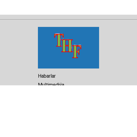
Habarlar
Multimediýa
Hasabat
Kitaphana
Arhiw
Biz barada