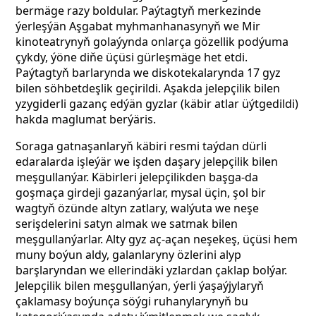
bermäge razy boldular. Paýtagtyň merkezinde
ýerleşýän Aşgabat myhmanhanasynyň we Mir
kinoteatrynyň golaýynda onlarça gözellik podýuma
çykdy, ýöne diňe üçüsi gürleşmäge het etdi.
Paýtagtyň barlarynda we diskotekalarynda 17 gyz
bilen söhbetdeşlik geçirildi. Aşakda jelepçilik bilen
yzygiderli gazanç edýän gyzlar (käbir atlar üýtgedildi)
hakda maglumat berýäris.
Soraga gatnaşanlaryň käbiri resmi taýdan dürli
edaralarda işleýär we işden daşary jelepçilik bilen
meşgullanýar. Käbirleri jelepçilikden başga-da
goşmaça girdeji gazanýarlar, mysal üçin, şol bir
wagtyň özünde altyn zatlary, walýuta we neşe
serişdelerini satyn almak we satmak bilen
meşgullanýarlar. Alty gyz aç-açan neşekeş, üçüsi hem
muny boýun aldy, galanlaryny özlerini alyp
barşlaryndan we ellerindäki yzlardan çaklap bolýar.
Jelepçilik bilen meşgullanýan, ýerli ýaşaýjylaryň
çaklamasy boýunça söýgi ruhanylarynyň bu