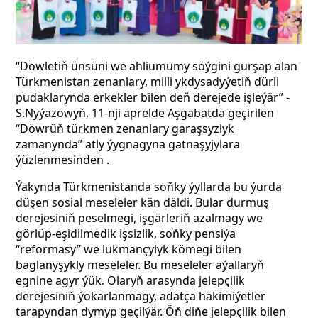
“Döwletiň ünsüni we ähliumumy söýgini gurşap alan
Türkmenistan zenanlary, milli ykdysadyýetiň dürli
pudaklarynda erkekler bilen deň derejede işleýär” -
S.Nyýazowyň, 11-nji aprelde Aşgabatda geçirilen
“Döwrüň türkmen zenanlary garaşsyzlyk
zamanynda” atly ýygnagyna gatnaşyjylara
ýüzlenmesinden .
Ýakynda Türkmenistanda soňky ýyllarda bu ýurda
düşen sosial meseleler kän däldi. Bular durmuş
derejesiniň peselmegi, işgärleriň azalmagy we
görlüp-eşidilmedik işsizlik, soňky pensiýa
“reformasy” we lukmançylyk kömegi bilen
baglanyşykly meseleler. Bu meseleler aýallaryň
egnine agyr ýük. Olaryň arasynda jelepçilik
derejesiniň ýokarlanmagy, adatça häkimiýetler
tarapyndan dymyp geçilýär. Öň diňe jelepçilik bilen