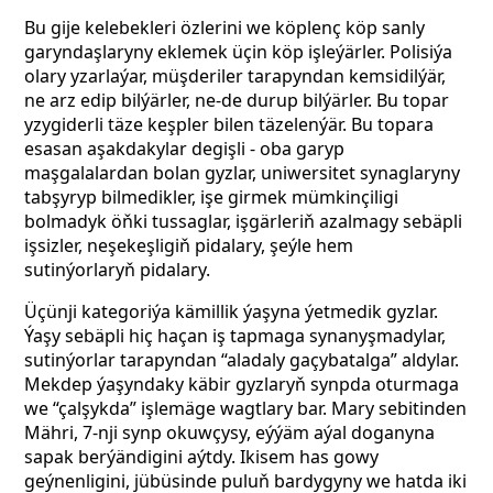
Bu gije kelebekleri özlerini we köplenç köp sanly
garyndaşlaryny eklemek üçin köp işleýärler. Polisiýa
olary yzarlaýar, müşderiler tarapyndan kemsidilýär,
ne arz edip bilýärler, ne-de durup bilýärler. Bu topar
yzygiderli täze keşpler bilen täzelenýär. Bu topara
esasan aşakdakylar degişli - oba garyp
maşgalalardan bolan gyzlar, uniwersitet synaglaryny
tabşyryp bilmedikler, işe girmek mümkinçiligi
bolmadyk öňki tussaglar, işgärleriň azalmagy sebäpli
işsizler, neşekeşligiň pidalary, şeýle hem
sutinýorlaryň pidalary.
Üçünji kategoriýa kämillik ýaşyna ýetmedik gyzlar.
Ýaşy sebäpli hiç haçan iş tapmaga synanyşmadylar,
sutinýorlar tarapyndan “aladaly gaçybatalga” aldylar.
Mekdep ýaşyndaky käbir gyzlaryň synpda oturmaga
we “çalşykda” işlemäge wagtlary bar. Mary sebitinden
Mähri, 7-nji synp okuwçysy, eýýäm aýal doganyna
sapak berýändigini aýtdy. Ikisem has gowy
geýnenligini, jübüsinde puluň bardygyny we hatda iki