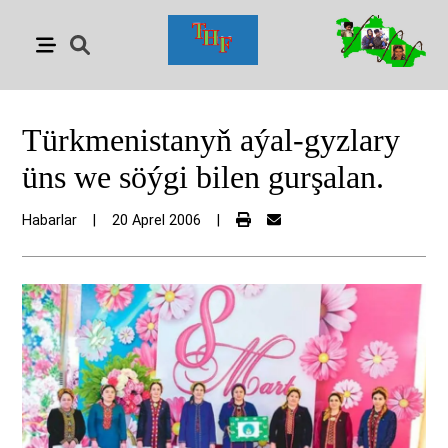
Türkmenistanyň aýal-gyzlary
üns we söýgi bilen gurşalan.
Habarlar
|
20 Aprel 2006
|