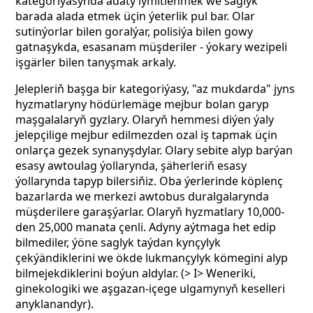
kategoriýasynda adaty iýmitlenmek we saglyk
barada alada etmek üçin ýeterlik pul bar. Olar
sutinýorlar bilen goralýar, polisiýa bilen gowy
gatnaşykda, esasanam müşderiler - ýokary wezipeli
işgärler bilen tanyşmak arkaly.
Jelepleriň başga bir kategoriýasy, "az mukdarda" jyns
hyzmatlaryny hödürlemäge mejbur bolan garyp
maşgalalaryň gyzlary. Olaryň hemmesi diýen ýaly
jelepçilige mejbur edilmezden ozal iş tapmak üçin
onlarça gezek synanyşdylar. Olary sebite alyp barýan
esasy awtoulag ýollarynda, şäherleriň esasy
ýollarynda tapyp bilersiňiz. Oba ýerlerinde köplenç
bazarlarda we merkezi awtobus duralgalarynda
müşderilere garaşýarlar. Olaryň hyzmatlary 10,000-
den 25,000 manata çenli. Adyny aýtmaga het edip
bilmediler, ýöne saglyk taýdan kynçylyk
çekýändiklerini we ökde lukmançylyk kömegini alyp
bilmejekdiklerini boýun aldylar. (> I> Weneriki,
ginekologiki we aşgazan-içege ulgamynyň keselleri
anyklanandyr).