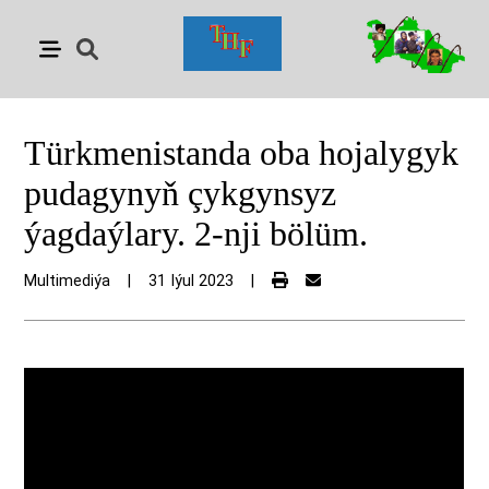
Türkmenistanda oba hojalygyk
pudagynyň çykgynsyz
ýagdaýlary. 2-nji bölüm.
Multimediýa
|
31 Iýul 2023
|