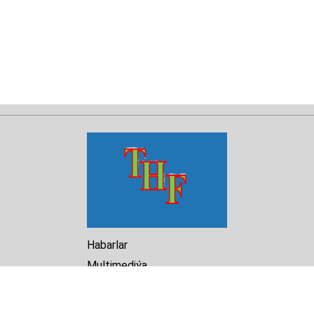
Habarlar
Multimediýa
Hasabat
Kitaphana