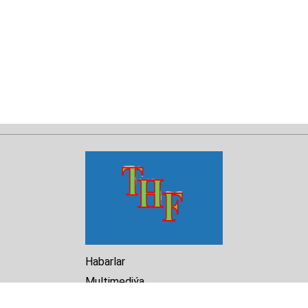
Habarlar
Multimediýa
Hasabat