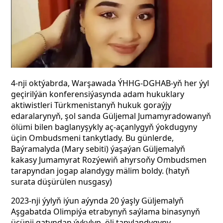
4-nji oktýabrda, Warşawada ÝHHG-DGHAB-yň her ýyl
geçirilýän konferensiýasynda adam hukuklary
aktiwistleri Türkmenistanyň hukuk goraýjy
edaralarynyň, şol sanda Güljemal Jumamyradowanyň
ölümi bilen baglanyşykly aç-açanlygyň ýokdugyny
üçin Ombudsmeni tankytlady. Bu günlerde,
Baýramalyda (Mary sebiti) ýaşaýan Güljemalyň
kakasy Jumamyrat Rozýewiň ahyrsoňy Ombudsmen
tarapyndan jogap alandygy mälim boldy. (hatyň
surata düşürülen nusgasy)
2023-nji ýylyň iýun aýynda 20 ýaşly Güljemalyň
Aşgabatda Olimpiýa etrabynyň saýlama binasynyň
üçünji gatyndan ýykylyp, öli tapylandygyny