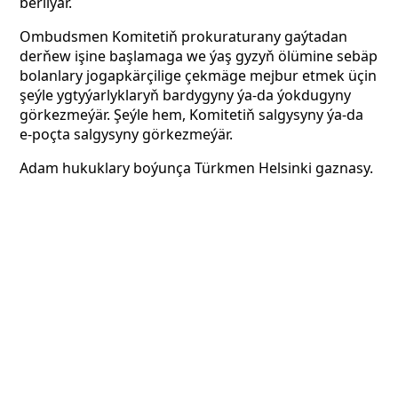
berilýär.
Ombudsmen Komitetiň prokuraturany gaýtadan
derňew işine başlamaga we ýaş gyzyň ölümine sebäp
bolanlary jogapkärçilige çekmäge mejbur etmek üçin
şeýle ygtyýarlyklaryň bardygyny ýa-da ýokdugyny
görkezmeýär. Şeýle hem, Komitetiň salgysyny ýa-da
e-poçta salgysyny görkezmeýär.
Adam hukuklary boýunça Türkmen Helsinki gaznasy.