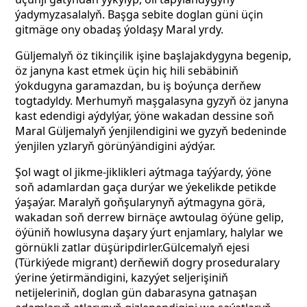
ýadymyzasalalyň. Başga sebite
doglan güni üçin
gitmäge ony obadaş ýoldaşy Maral yrdy.
Güljemalyň öz tikinçilik işine başlajakdygyna begenip,
öz janyna kast etmek üçin hiç hili sebäbiniň
ýokdugyna garamazdan, bu iş boýunça derňew
togtadyldy. Merhumyň maşgalasyna gyzyň öz janyna
kast edendigi aýdylýar, ýöne wakadan dessine soň
Maral Güljemalyň ýenjilendigini we gyzyň bedeninde
ýenjilen yzlaryň görünýändigini aýdýar.
Şol wagt ol jikme-jiklikleri aýtmaga taýýardy, ýöne
soň adamlardan gaça durýar we ýekelikde petikde
ýaşaýar. Maralyň goňşularynyň aýtmagyna görä,
wakadan soň derrew birnäçe awtoulag
öýüne gelip,
öýüniň howlusyna daşary ýurt enjamlary, halylar we
görnükli zatlar
düşüripdirler.Gülcemalyň ejesi
(Türkiýede migrant) derňewiň dogry proseduralary
ýerine ýetirmändigini, kazyýet seljerişiniň
netijeleriniň, doglan gün dabarasyna gatnaşan