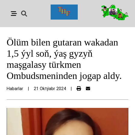
Ölüm bilen gutaran wakadan
1,5 ýyl soň, ýaş gyzyň
maşgalasy türkmen
Ombudsmeninden jogap aldy.
Habarlar
|
21 Oktýabr 2024
|