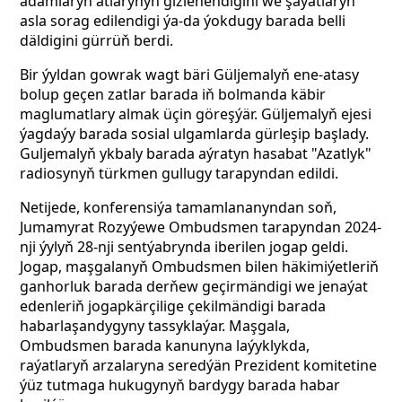
adamlaryň atlarynyň gizlenendigini we şaýatlaryň
asla sorag edilendigi ýa-da ýokdugy barada belli
däldigini gürrüň berdi.
Bir ýyldan gowrak wagt bäri Güljemalyň ene-atasy
bolup geçen zatlar barada iň bolmanda käbir
maglumatlary almak üçin göreşýär. Güljemalyň ejesi
ýagdaýy barada sosial ulgamlarda gürleşip başlady.
Guljemalyň ykbaly barada aýratyn hasabat "Azatlyk"
radiosynyň türkmen gullugy tarapyndan edildi.
Netijede, konferensiýa tamamlananyndan soň,
Jumamyrat Rozyýewe Ombudsmen tarapyndan 2024-
nji ýylyň 28-nji sentýabrynda iberilen jogap geldi.
Jogap, maşgalanyň Ombudsmen bilen häkimiýetleriň
ganhorluk barada derňew geçirmändigi we jenaýat
edenleriň jogapkärçilige çekilmändigi barada
habarlaşandygyny tassyklaýar. Maşgala,
Ombudsmen barada kanunyna laýyklykda,
raýatlaryň arzalaryna seredýän Prezident komitetine
ýüz tutmaga hukugynyň bardygy barada habar