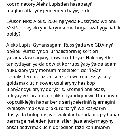
koordinatory Aleks Lupisden hasabatyň
maglumatlaryny jemlemegi haýyş etdi.
Lýusen Fiks: Aleks, 2004-nji ýylda Russiýada we öňki
SSSR-iň beýleki ýurtlarynda metbugat azatlygy nähili
boldy?
Aleks Lupis: Gynansagam, Russiýada we GDA-nyň
beýleki ýurtlarynda jurnalistleriň iş şertleri
ýaramazlaşmagyny dowam etdirýär. Häkimiýetleri
tankytlaýan ýa-da döwlet korrupsiýasy ýa-da adam
hukuklary ýaly möhüm meseleleri derňeýän
jurnalistlere öz-özüni senzura we repressiýalary
goldamak üçin sowet usullaryny has köp
ulanýandyklaryny görýäris. Kremliň ähli esasy
teleýaýlymlara gözegçilik edýändigini we Dumanyň
köpçülikleýin habar beriş serişdeleriniň işlemegini
kynlaşdyrmak we prokurorlaryň we kazylaryň
Rusiýada bolup geçýän wakalar barada dogry habar
bermäge het eden jurnalistleri jezalandyrmagyny
aňsatlaşdyrmak üçin döredilen täze kanunlaryň