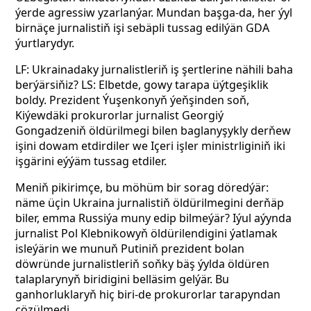
ýerde agressiw yzarlanýar. Mundan başga-da, her ýyl
birnäçe jurnalistiň işi sebäpli tussag edilýän GDA
ýurtlarydyr.
LF: Ukrainadaky jurnalistleriň iş şertlerine nähili baha
berýärsiňiz? LS: Elbetde, gowy tarapa üýtgeşiklik
boldy. Prezident Ýuşenkonyň ýeňşinden soň,
Kiýewdäki prokurorlar jurnalist Georgiý
Gongadzeniň öldürilmegi bilen baglanyşykly derňew
işini dowam etdirdiler we Içeri işler ministrliginiň iki
işgärini eýýäm tussag etdiler.
Meniň pikirimçe, bu möhüm bir sorag döredýär:
näme üçin Ukraina jurnalistiň öldürilmegini derňäp
biler, emma Russiýa muny edip bilmeýär? Iýul aýynda
jurnalist Pol Klebnikowyň öldürilendigini ýatlamak
isleýärin we munuň Putiniň prezident bolan
döwründe jurnalistleriň soňky bäş ýylda öldüren
talaplarynyň biridigini belläsim gelýär. Bu
ganhorluklaryň hiç biri-de prokurorlar tarapyndan
çözülmedi.