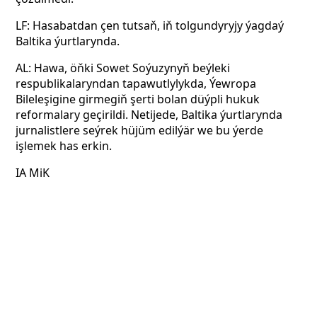
LF: Hasabatdan çen tutsaň, iň tolgundyryjy ýagdaý
Baltika ýurtlarynda.
AL: Hawa, öňki Sowet Soýuzynyň beýleki
respublikalaryndan tapawutlylykda, Ýewropa
Bileleşigine girmegiň şerti bolan düýpli hukuk
reformalary geçirildi. Netijede, Baltika ýurtlarynda
jurnalistlere seýrek hüjüm edilýär we bu ýerde
işlemek has erkin.
IA MiK