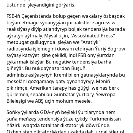
üstünde işleýändigini görýäris.
FSB-iň Çeçenistanda bolup geçen wakalary özbaşdak
beýan etmäge synanyşýan jurnalistlere agressiw
reaksiýasy diýip atlandyryp boljak tendensiýa barada
aýratyn aýtmaly. Mysal üçin, "Assoshiated Press"
metbugat gullugynda işleýän we "Azatlyk"
radiosynda işlemegini dowam etdirýän Ýuriý Bogrow
syýasy kazyýet işine çekildi, indi FSB ony ýurtdan
çykarmak isleýär. Bu negatiw tendensiýa barha
giňeýär. Bu nukdaýnazardan Buşuň
administrasiýasynyň Kreml bilen gatnaşyklarynda bu
meseläni gozgamagy gaty gynandyryjy. Meniň
pikirimçe, Amerikan tarapy has güýçli we has berk
gürlemeli, sebäbi bu Günbatar ýurtlary, Ýewropa
Bileleşigi we ABŞ üçin möhüm mesele.
Soňky ýyllarda GDA-nyň beýleki ýurtlarynda hem
şuňa meňzeş tendensiýa ýüze çykdy. Türkmenistan
häzirki wagtda totalitar diktatorlyk döwründe.
Özbegistan diktatorlykdan uzakda däl: jurnalistler ol