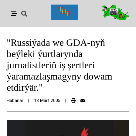
"Russiýada we GDA-nyň
beýleki ýurtlarynda
jurnalistleriň iş şertleri
ýaramazlaşmagyny dowam
etdirýär."
Habarlar
|
18 Mart 2005
|