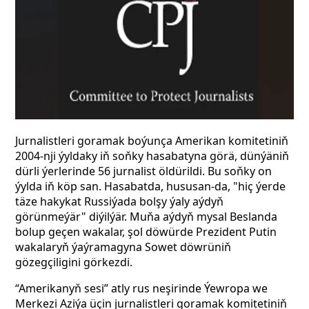
Jurnalistleri goramak boýunça Amerikan komitetiniň
2004-nji ýyldaky iň soňky hasabatyna görä, dünýäniň
dürli ýerlerinde 56 jurnalist öldürildi. Bu soňky on
ýylda iň köp san. Hasabatda, hususan-da, "hiç ýerde
täze hakykat Russiýada bolşy ýaly aýdyň
görünmeýär" diýilýär. Muňa aýdyň mysal Beslanda
bolup geçen wakalar, şol döwürde Prezident Putin
wakalaryň ýaýramagyna Sowet döwrüniň
gözegçiligini görkezdi.
“Amerikanyň sesi” atly rus neşirinde Ýewropa we
Merkezi Aziýa üçin jurnalistleri goramak komitetiniň