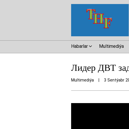
Habarlar
Multimediýa
Лидер ДВТ зад
Multimediýa
|
3 Sentýabr 2