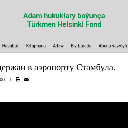
Adam hukuklary boýunça
Türkmen Helsinki Fond
Hasabat
Kitaphana
Arhiw
Biz barada
Abuna ýazylyň
ержан в аэропорту Стамбула.
021
|