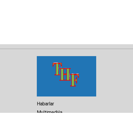
Habarlar
Multimediýa
Hasabat
Kitaphana