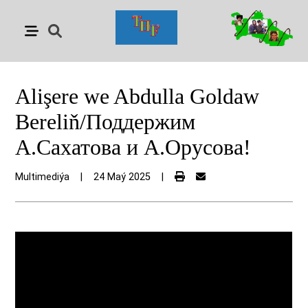
Alişerе we Abdulla Goldaw
Bereliň/Поддержим
А.Сахатова и А.Орусова!
Multimediýa
|
24 Maý 2025
|