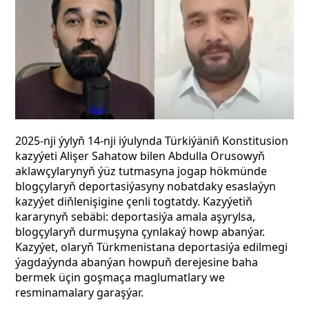
2025-nji ýylyň 14-nji iýulynda Türkiýäniň Konstitusion
kazyýeti Alişer Sahatow bilen Abdulla Orusowyň
aklawçylarynyň ýüz tutmasyna jogap hökmünde
blogçylaryň deportasiýasyny nobatdaky esaslaýyn
kazyýet diňlenişigine çenli togtatdy. Kazyýetiň
kararynyň sebäbi: deportasiýa amala aşyrylsa,
blogçylaryň durmuşyna çynlakaý howp abanýar.
Kazyýet, olaryň Türkmenistana deportasiýa edilmegi
ýagdaýynda abanýan howpuň derejesine baha
bermek üçin goşmaça maglumatlary we
resminamalary garaşýar.