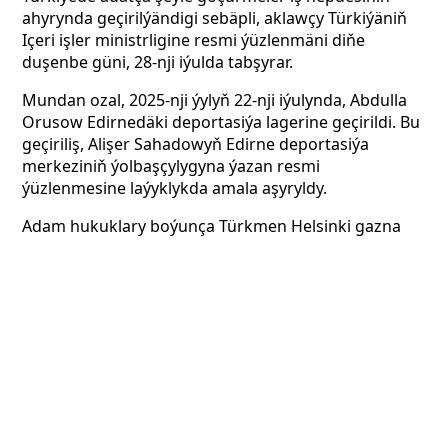
ahyrynda geçirilýändigi sebäpli, aklawçy Türkiýäniň
Içeri işler ministrligine resmi ýüzlenmäni diňe
duşenbe güni, 28-nji iýulda tabşyrar.
Mundan ozal, 2025-nji ýylyň 22-nji iýulynda, Abdulla
Orusow Edirnedäki deportasiýa lagerine geçirildi. Bu
geçiriliş, Alişer Sahadowyň Edirne deportasiýa
merkeziniň ýolbaşçylygyna ýazan resmi
ýüzlenmesine laýyklykda amala aşyryldy.
Adam hukuklary boýunça Türkmen Helsinki
gazna