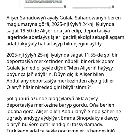
Alişer Sahadowyň aýaly Gülala Sahadowanyň beren
maglumatyna görä, 2025-nji ýylyň 24-nji iýulynda
sagat 19:50-de Alişer oňa jaň edip, deportasiýa
lagerinde abatlaýyş işleri geçiriljekdigi sebäpli agşam
adatdaky ýaly habarlaşyp bilmejegini aýtdy.
2025-nji ýylyň 25-nji iýulynda sagat 11:55-de şol bir
deportasiýa merkezinden näbelli bir erkek adam
Gülale jaň edip, şeýle diýdi: “Men Alişeriň haýyşy
boýunça jaň edýärin. Düýn giçlik Alişer bilen
Abdullany deportasiýa merkezinden alyp gitdiler.
Olaryň häzir nirededigini bilýärsiňmi?”
Şol günüň özünde blogçylaryň aklawçysy
deportasiýa merkezine baryp gördü. Oňa berlen
jogaba görä, Alişer bilen Abdullanyň Sinop şäherine
ugradylandygy aýdylýar. Emma Sinopdaky aklawçy
olaryň bu ýere getirilendigini tassyklamady.
Türkiýede adatça şeýle göçürmeler iş hepdesiniň