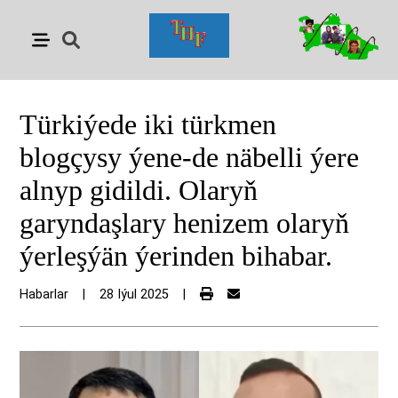
Türkiýede iki türkmen
blogçysy ýene-de näbelli ýere
alnyp gidildi. Olaryň
garyndaşlary henizem olaryň
ýerleşýän ýerinden bihabar.
Habarlar
|
28 Iýul 2025
|