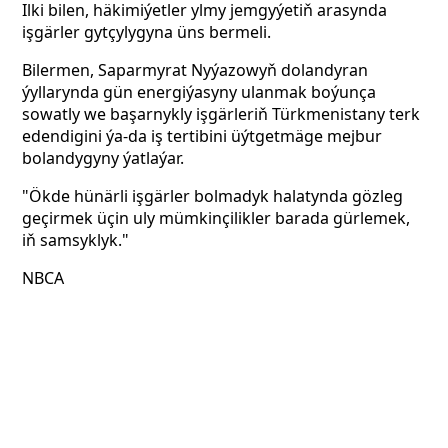
Ilki bilen, häkimiýetler ylmy jemgyýetiň arasynda
işgärler gytçylygyna üns bermeli.
Bilermen, Saparmyrat Nyýazowyň dolandyran
ýyllarynda gün energiýasyny ulanmak boýunça
sowatly we başarnykly işgärleriň Türkmenistany terk
edendigini ýa-da iş tertibini üýtgetmäge mejbur
bolandygyny ýatlaýar.
"Ökde hünärli işgärler bolmadyk halatynda gözleg
geçirmek üçin uly mümkinçilikler barada gürlemek,
iň samsyklyk."
NBCA