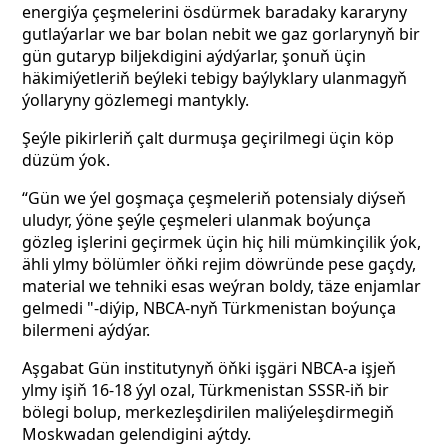
energiýa çeşmelerini ösdürmek baradaky kararyny
gutlaýarlar we bar bolan nebit we gaz gorlarynyň bir
gün gutaryp biljekdigini aýdýarlar, şonuň üçin
häkimiýetleriň beýleki tebigy baýlyklary ulanmagyň
ýollaryny gözlemegi mantykly.
Şeýle pikirleriň çalt durmuşa geçirilmegi üçin köp
düzüm ýok.
“Gün we ýel goşmaça çeşmeleriň potensialy diýseň
uludyr, ýöne şeýle çeşmeleri ulanmak boýunça
gözleg işlerini geçirmek üçin hiç hili mümkinçilik ýok,
ähli ylmy bölümler öňki rejim döwründe pese gaçdy,
material we tehniki esas weýran boldy, täze enjamlar
gelmedi "-diýip, NBCA-nyň Türkmenistan boýunça
bilermeni aýdýar.
Aşgabat Gün institutynyň öňki işgäri NBCA-a işjeň
ylmy işiň 16-18 ýyl ozal, Türkmenistan SSSR-iň bir
bölegi bolup, merkezleşdirilen maliýeleşdirmegiň
Moskwadan gelendigini aýtdy.