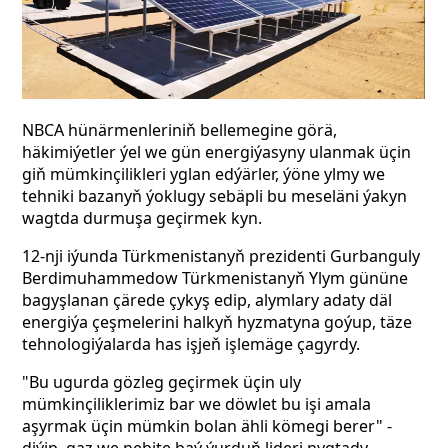
NBCA hünärmenleriniň bellemegine görä,
häkimiýetler ýel we gün energiýasyny ulanmak üçin
giň mümkinçilikleri yglan edýärler, ýöne ylmy we
tehniki bazanyň ýoklugy sebäpli bu meseläni ýakyn
wagtda durmuşa geçirmek kyn.
12-nji iýunda Türkmenistanyň prezidenti Gurbanguly
Berdimuhammedow Türkmenistanyň Ylym gününe
bagyşlanan çärede çykyş edip, alymlary adaty däl
energiýa çeşmelerini halkyň hyzmatyna goýup, täze
tehnologiýalarda has işjeň işlemäge çagyrdy.
"Bu ugurda gözleg geçirmek üçin uly
mümkinçiliklerimiz bar we döwlet bu işi amala
aşyrmak üçin mümkin bolan ähli kömegi berer" -