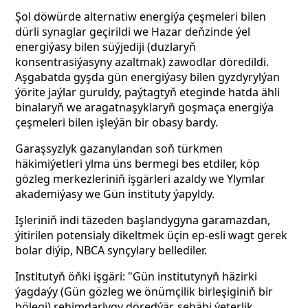
Şol döwürde alternatiw energiýa çeşmeleri bilen
dürli synaglar geçirildi we Hazar deňzinde ýel
energiýasy bilen süýjediji (duzlaryň
konsentrasiýasyny azaltmak) zawodlar döredildi.
Aşgabatda gyşda gün energiýasy bilen gyzdyrylýan
ýörite jaýlar guruldy, paýtagtyň eteginde hatda ähli
binalaryň we aragatnaşyklaryň goşmaça energiýa
çeşmeleri bilen işleýän bir obasy bardy.
Garaşsyzlyk gazanylandan soň türkmen
häkimiýetleri ylma üns bermegi bes etdiler, köp
gözleg merkezleriniň işgärleri azaldy we Ylymlar
akademiýasy we Gün instituty ýapyldy.
Işleriniň indi täzeden başlandygyna garamazdan,
ýitirilen potensialy dikeltmek üçin ep-esli wagt gerek
bolar diýip, NBCA synçylary bellediler.
Institutyň öňki işgäri: "Gün institutynyň häzirki
ýagdaýy (Gün gözleg we önümçilik birleşiginiň bir
bölegi) rehimdarlygy döredýär, sebäbi ýeterlik