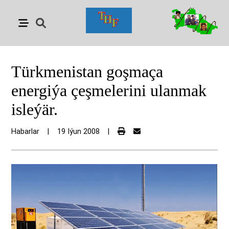
Türkmenistan goşmaça
energiýa çeşmelerini ulanmak
isleýär.
Habarlar
|
19 Iýun 2008
|