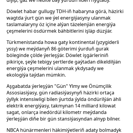
diýip, gaz we nebite baý ýurduň lideri nygtady.
Döwlet habar gullugy TDH-iň habaryna görä, häzirki
wagtda ýurt gün we ýel energiýasyny ulanmak
taslamalaryny öz içine alýan täzelenýän energiýa
çeşmelerini ösdürmek bähbitlerini işläp düzýär.
Türkmenistanda howa gaty kontinental (yzygiderli
yssy) we meýdanyň 86 göterimi ýurduň gurak
böleginde çölde ýerleşýär. Döwlet işgärleriniň
pikiriçe, şeýle tebigy şertlerde gaýtadan dikeldilýän
energiýa çeşmelerini ulanmak ykdysady we
ekologiýa taýdan mümkin.
Aşgabatda ýerleşýän "Gün" Ylmy we Önümçilik
Assosiasiýasy, gün radiasiýasynyň häzirki ortaça
ýyllyk intensiwligi bilen ýurtda ýylda öndürilýän ähli
elektrik energiýasy, takmynan 14 milliard kilowat
sagat, onlarça inedördül kilometr meýdanda
ýerleşýän diňe bir gün stansiýasyndan alnyp bilner.
NBCA hünärmenleri häkimiýetleriň adaty bolmadyk