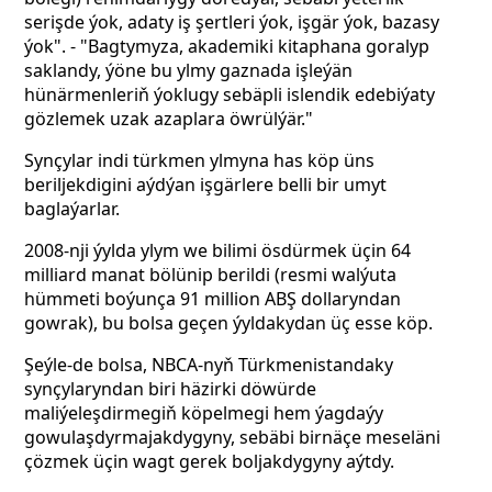
serişde ýok, adaty iş şertleri ýok, işgär ýok, bazasy
ýok". - "Bagtymyza, akademiki kitaphana goralyp
saklandy, ýöne bu ylmy gaznada işleýän
hünärmenleriň ýoklugy sebäpli islendik edebiýaty
gözlemek uzak azaplara öwrülýär."
Synçylar indi türkmen ylmyna has köp üns
beriljekdigini aýdýan işgärlere belli bir umyt
baglaýarlar.
2008-nji ýylda ylym we bilimi ösdürmek üçin 64
milliard manat bölünip berildi (resmi walýuta
hümmeti boýunça 91 million ABŞ dollaryndan
gowrak), bu bolsa geçen ýyldakydan üç esse köp.
Şeýle-de bolsa, NBCA-nyň Türkmenistandaky
synçylaryndan biri häzirki döwürde
maliýeleşdirmegiň köpelmegi hem ýagdaýy
gowulaşdyrmajakdygyny, sebäbi birnäçe meseläni
çözmek üçin wagt gerek boljakdygyny aýtdy.