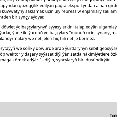
arapyndan gözegçilik edilýän pagta eksportyndan alnan girde
li kuwwatyny saklamak üçin uly repressiw enjamlary saklam
ntden bir synçy aýdýar.
döwlet ýolbaşçylarynyň syýasy erkini talap edýän ulgamla
ýarlar, ýöne iki ýurduň ýolbaşçylary “munuň üçin synanyşma
ndyrmalary we netijeleri hiç hili netije bermez.
Hytaýyň we soňky döwürde arap ýurtlarynyň sebit geosyýas
köp wektorly daşary syýasat diýilýän zatda häkimiýetlere ö
aga kömek edýär " - diýip, synçylaryň biri düşündirýär.
Tur