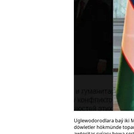
Uglewodorodlara baý iki M
döwletler hökmünde toparla
awtoritar syýasy howa şert