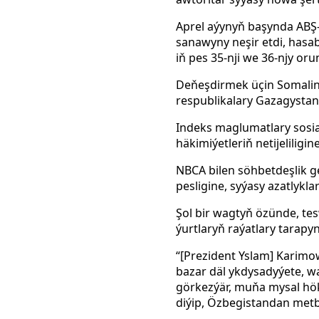
Aprel aýynyň başynda ABŞ-
sanawyny neşir etdi, has
iň pes 35-nji we 36-njy oru
Deňeşdirmek üçin Somalin
respublikalary Gazagystan 
Indeks maglumatlary sosia
häkimiýetleriň netijeliligi
NBCA bilen söhbetdeşlik ge
pesligine, syýasy azatlyk
Şol bir wagtyň özünde, tes
ýurtlaryň raýatlary tarapy
“[Prezident Yslam] Karimow
bazar däl ykdysadyýete, w
görkezýär, muňa mysal hök
diýip,
Özbegistandan metbu