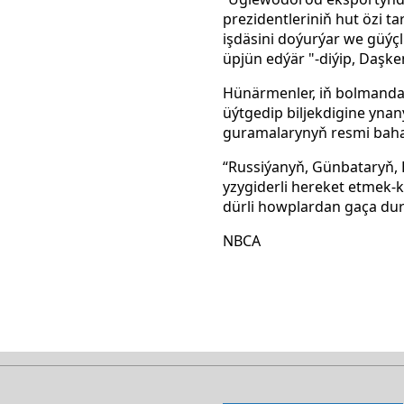
prezidentleriniň hut özi t
işdäsini doýurýar we güýç
üpjün edýär "-diýip, Daşke
Hünärmenler, iň bolmanda 
üýtgedip biljekdigine ynan
guramalarynyň resmi bahala
“Russiýanyň, Günbataryň, 
yzygiderli hereket etmek-
dürli howplardan gaça durm
NBCA