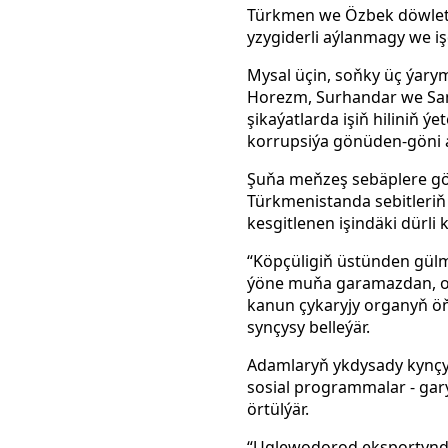
Türkmen we Özbek döwlet d
yzygiderli aýlanmagy we i
Mysal üçin, soňky üç ýary
Horezm, Surhandar we Samar
şikaýatlarda işiň hiliniň ý
korrupsiýa gönüden-göni a
Şuňa meňzeş sebäplere gör
Türkmenistanda sebitleriň
kesgitlenen işindäki dürli 
“Köpçüligiň üstünden gülm
ýöne muňa garamazdan, ola
kanun çykaryjy organyň ö
synçysy belleýär.
Adamlaryň ykdysady kynçyly
sosial programmalar - gary
örtülýär.
“Uglewodorod eksportynd