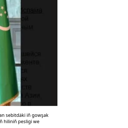
an sebitdäki iň gowşak
 hiliniň pesligi we