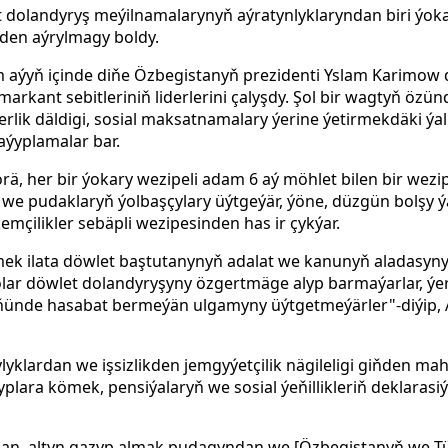
olandyryş meýilnamalarynyň aýratynlyklaryndan biri ýokar
şden aýrylmagy boldy.
m aýyň içinde diňe Özbegistanyň prezidenti Yslam Karimow d
kant sebitleriniň liderlerini çalyşdy. Şol bir wagtyň özünde
eterlik däldigi, sosial maksatnamalary ýerine ýetirmekdäki ýa
ýyplamalar bar.
ä, her bir ýokary wezipeli adam 6 aý möhlet bilen bir wezi
 we pudaklaryň ýolbaşçylary üýtgeýär, ýöne, düzgün bolşy ý
kemçilikler sebäpli wezipesinden has ir çykýar.
ek ilata döwlet baştutanynyň adalat we kanunyň aladasyny 
r döwlet dolandyryşyny özgertmäge alyp barmaýarlar, ýerin
ňünde hasabat bermeýän ulgamyny üýtgetmeýärler"-diýip,
klardan we işsizlikden jemgyýetçilik nägileligi giňden mah
plara kömek, pensiýalaryň we sosial ýeňillikleriň deklaras
an, altyn gazyp almak pudagyndan we [Özbegistanyň we T