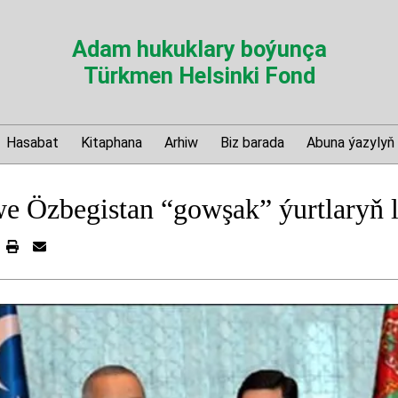
Adam hukuklary boýunça
Türkmen Helsinki Fond
Hasabat
Kitaphana
Arhiw
Biz barada
Abuna ýazylyň
e Özbegistan “gowşak” ýurtlaryň l