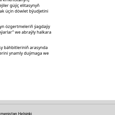
jiler güýç elitasynyň
ak üçin döwlet býudjetini
ýyn özgertmeleriň ýagdaýy
ýarlar” we abraýly halkara
y bähbitleriniň arasynda
zlerini ynamly duýmaga we
kmenistan Helsinki