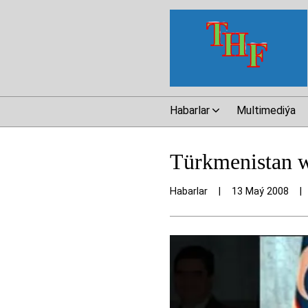
Habarlar
Multimediýa
Türkmenistan w
Habarlar
|
13 Maý 2008
|