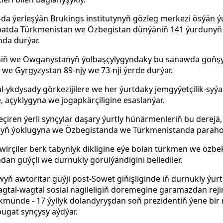
da ýerleşýän Brukings institutynyň gözleg merkezi ösýän 
abatda Türkmenistan we Özbegistan dünýäniň 141 ýurdunyň
nda durýar.
iň we Owganystanyň ýolbaşçylygyndaky bu sanawda goňşy
we Gyrgyzystan 89-njy we 73-nji ýerde durýar.
l-ykdysady görkezijilere we her ýurtdaky jemgyýetçilik-syý
ne, açyklygyna we jogapkärçiligine esaslanýar.
çiren ýerli synçylar daşary ýurtly hünärmenleriň bu derejä
laryň ýoklugyna we Özbegistanda we Türkmenistanda parahor 
wirçiler berk tabynlyk dikligine eýe bolan türkmen we özbe
ndan güýçli we durnukly görülýändigini bellediler.
yň awtoritar güýji post-Sowet giňişliginde iň durnukly ýurt
agtal-wagtal sosial nägileligiň döremegine garamazdan rej
münde - 17 ýyllyk dolandyryşdan soň prezidentiň ýene bir
gat synçysy aýdýar.