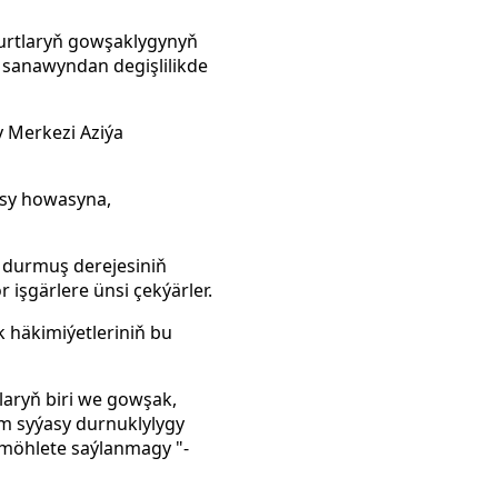
ýurtlaryň gowşaklygynyň
 sanawyndan degişlilikde
 Merkezi Aziýa
asy howasyna,
, durmuş derejesiniň
işgärlere ünsi çekýärler.
k häkimiýetleriniň bu
laryň biri we gowşak,
im syýasy durnuklylygy
 möhlete saýlanmagy "-