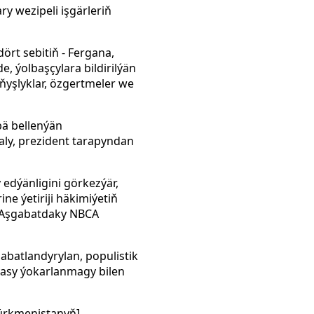
y wezipeli işgärleriň
ört sebitiň - Fergana,
, ýolbaşçylara bildirilýän
lňyşlyklar, özgertmeler we
pä bellenýän
aly, prezident tarapyndan
edýänligini görkezýär,
e ýetiriji häkimiýetiň
 Aşgabatdaky NBCA
abatlandyrylan, populistik
iýasy ýokarlanmagy bilen
ürkmenistanyň]