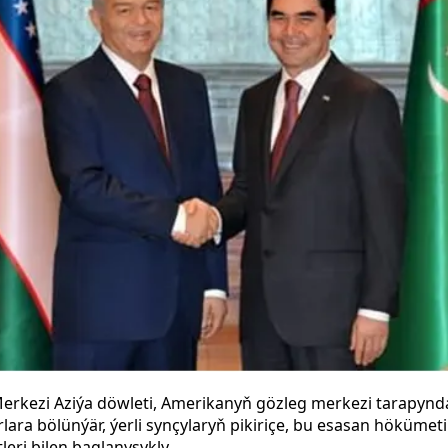
erkezi Aziýa döwleti, Amerikanyň gözleg merkezi tarapynd
ra bölünýär, ýerli synçylaryň pikiriçe, bu esasan hökümetiň
leri bilen baglanyşykly.