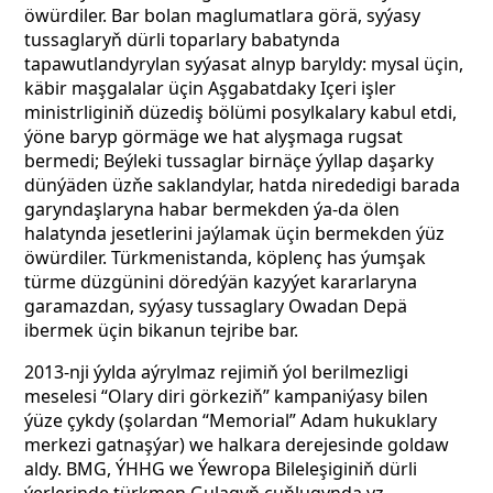
öwürdiler. Bar bolan maglumatlara görä, syýasy
tussaglaryň dürli toparlary babatynda
tapawutlandyrylan syýasat alnyp baryldy: mysal üçin,
käbir maşgalalar üçin Aşgabatdaky Içeri işler
ministrliginiň düzediş bölümi posylkalary kabul etdi,
ýöne baryp görmäge we hat alyşmaga rugsat
bermedi; Beýleki tussaglar birnäçe ýyllap daşarky
dünýäden üzňe saklandylar, hatda nirededigi barada
garyndaşlaryna habar bermekden ýa-da ölen
halatynda jesetlerini jaýlamak üçin bermekden ýüz
öwürdiler. Türkmenistanda, köplenç has ýumşak
türme düzgünini döredýän kazyýet kararlaryna
garamazdan, syýasy tussaglary Owadan Depä
ibermek üçin bikanun tejribe bar.
2013-nji ýylda aýrylmaz rejimiň ýol berilmezligi
meselesi “Olary diri görkeziň” kampaniýasy bilen
ýüze çykdy
(şolardan “Memorial” Adam hukuklary
merkezi gatnaşýar) we halkara derejesinde goldaw
aldy. BMG, ÝHHG we Ýewropa Bileleşiginiň dürli