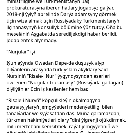
ministrligine we Türkmenistanyň Baş
prokuraturasyna iberen hatlary jogapsyz galýar.
2018-nji ýylyň aprelinde Darýa adamsyny görmek
üçin wiza almak üçin Russiýadaky Türkmenistanyň
ilçihanasynyň konsullyk bölümine ýüz tutdy. Oňa bu
meseläniň Aşgabatda serediljekdigi habar berildi.
Jogap entek alynmady.
“Nurjular” işi
Iýun aýynda Owadan Depe-de duşuşyk alyp
bilýänleriň arasynda türk yslam akyldary Said
Nursiniň “Risale-i Nur” ýygyndysyndan eserleri
öwrenen "Nurjular Guramasy" (Russiýada gadagan)
diýilýänler üçin iş kesilenler hem bar.
“Risale-i Nuryň” köpçülikleýin okalmagyna
gatnaşyjylaryň jemgyýetleri medenýetliligi bilen
tanalýarlar we syýasatdan daş. Muňa garamazdan,
türkmen häkimiýetleri olary "dini ýigrenji öjükdirmek,
milli mertebäni kemsitmek, raýat jemgyýetiniň we