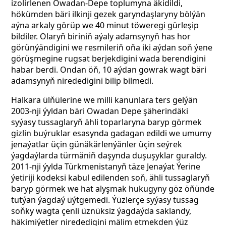
izolirlenen Owadan-Depe toplumyna äkidildi,
hökümden bäri ilkinji gezek garyndaşlaryny bölýän
aýna arkaly görüp we 40 minut töweregi gürleşip
bildiler. Olaryň biriniň aýaly adamsynyň has hor
görünýändigini we resmileriň oňa iki aýdan soň ýene
görüşmegine rugsat berjekdigini wada berendigini
habar berdi. Ondan öň, 10 aýdan gowrak wagt bäri
adamsynyň nirededigini bilip bilmedi.
Halkara ülňülerine we milli kanunlara ters gelýän
2003-nji ýyldan bäri Owadan Depe şäherindäki
syýasy tussaglaryň ähli toparlaryna baryp görmek
gizlin buýruklar esasynda gadagan edildi we umumy
jenaýatlar üçin günäkärlenýänler üçin seýrek
ýagdaýlarda türmäniň daşynda duşuşyklar guraldy.
2011-nji ýylda Türkmenistanyň täze Jenaýat Ýerine
ýetiriji kodeksi kabul edilenden soň, ähli tussaglaryň
baryp görmek we hat alyşmak hukugyny göz öňünde
tutýan ýagdaý üýtgemedi. Ýüzlerçe syýasy tussag
soňky wagta çenli üznüksiz ýagdaýda saklandy,
häkimiýetler nirededigini mälim etmekden ýüz