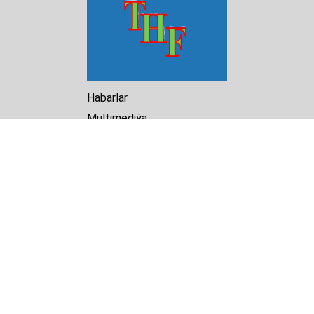
Habarlar
Multimediýa
Hasabat
Kitaphana
Arhiw
Biz barada
Turkmenistan Helsinki
Foundation for Human Rights
25 Knaz Dondukov str., ap.2
Varna, 9000
Bulgaria