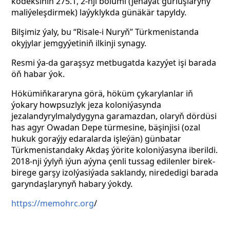
kodeksiniň 275.1, 2-nji bölümi (jenaýat gurluşlaryny
maliýeleşdirmek) laýyklykda günäkär tapyldy.
Bilşimiz ýaly, bu “Risale-i Nuryň” Türkmenistanda
okyjylar jemgyýetiniň ilkinji synagy.
Resmi ýa-da garaşsyz metbugatda kazyýet işi barada
öň habar ýok.
Hökümiň
kararyna görä, höküm çykarylanlar iň
ýokary howpsuzlyk jeza koloniýasynda
jezalandyrylmalydygyna garamazdan, olaryň dördüsi
has agyr Owadan Depe türmesine, bäşinjisi (ozal
hukuk goraýjy edaralarda işleýän) günbatar
Türkmenistandaky Akdaş ýörite koloniýasyna iberildi.
2018-nji ýylyň iýun aýyna çenli tussag edilenler birek-
birege garşy izolýasiýada saklandy, nirededigi barada
garyndaşlarynyň habary ýokdy.
https://memohrc.org
/