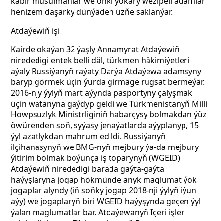
käbir musulmanlar we öňki ýokary wezipeli adamlar
henizem daşarky dünýäden üzňe saklanýar.
Atdaýewiň işi
Kairde okaýan 32 ýaşly Annamyrat Atdaýewiň
nirededigi entek belli däl, türkmen häkimiýetleri
aýaly Russiýanyň raýaty Darýa Atdaýewa adamsyny
baryp görmek üçin ýurda girmäge rugsat bermeýär.
2016-njy ýylyň mart aýynda pasportyny çalyşmak
üçin watanyna gaýdyp geldi we Türkmenistanyň Milli
Howpsuzlyk Ministrliginiň habarçysy bolmakdan ýüz
öwürenden soň, syýasy jenaýatlarda aýyplanyp, 15
ýyl azatlykdan mahrum edildi. Russiýanyň
ilçihanasynyň we BMG-nyň mejbury ýa-da mejbury
ýitirim bolmak boýunça iş toparynyň (WGEID)
Atdaýewiň nirededigi barada gaýta-gaýta
haýyşlaryna jogap hökmünde anyk maglumat ýok
jogaplar alyndy (iň soňky jogap 2018-nji ýylyň iýun
aýy) we jogaplaryň biri WGEID haýyşynda geçen ýyl
ýalan maglumatlar bar. Atdaýewanyň Içeri işler