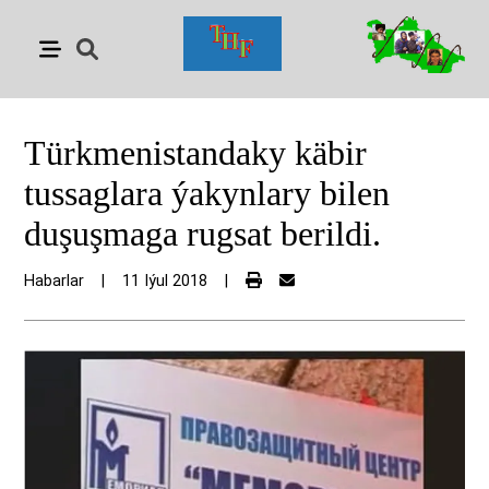
Türkmenistandaky käbir
tussaglara ýakynlary bilen
duşuşmaga rugsat berildi.
Habarlar
|
11 Iýul 2018
|