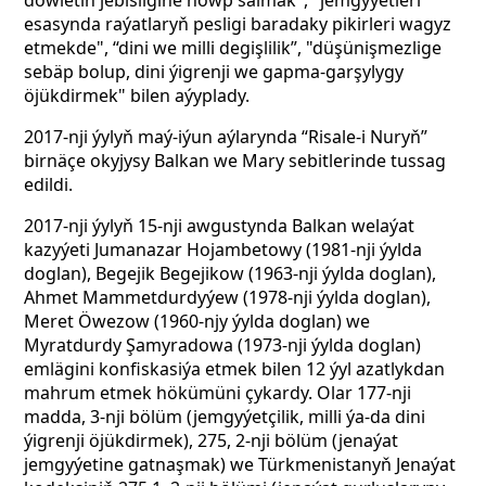
döwletiň jebisligine howp salmak", "jemgyýetleri
esasynda raýatlaryň pesligi baradaky pikirleri wagyz
etmekde", “dini we milli degişlilik”, "düşünişmezlige
sebäp bolup, dini ýigrenji we gapma-garşylygy
öjükdirmek" bilen aýyplady.
2017-nji ýylyň maý-iýun aýlarynda “Risale-i Nuryň”
birnäçe okyjysy Balkan we Mary sebitlerinde tussag
edildi.
2017-nji ýylyň 15-nji awgustynda Balkan welaýat
kazyýeti Jumanazar Hojambetowy (1981-nji ýylda
doglan), Begejik Begejikow (1963-nji ýylda doglan),
Ahmet Mammetdurdyýew (1978-nji ýylda doglan),
Meret Öwezow (1960-njy ýylda doglan) we
Myratdurdy Şamyradowa (1973-nji ýylda doglan)
emlägini konfiskasiýa etmek bilen 12 ýyl azatlykdan
mahrum etmek hökümüni çykardy. Olar 177-nji
madda, 3-nji bölüm (jemgyýetçilik, milli ýa-da dini
ýigrenji öjükdirmek), 275, 2-nji bölüm (jenaýat
jemgyýetine gatnaşmak) we Türkmenistanyň Jenaýat