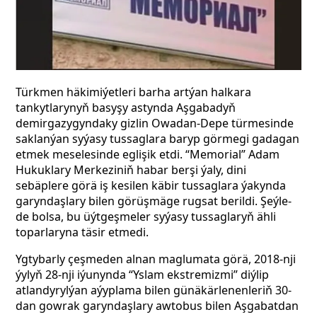
Türkmen häkimiýetleri barha artýan halkara
tankytlarynyň basyşy astynda Aşgabadyň
demirgazygyndaky gizlin Owadan-Depe türmesinde
saklanýan syýasy tussaglara baryp görmegi gadagan
etmek meselesinde eglişik etdi. “Memorial” Adam
Hukuklary Merkeziniň habar berşi ýaly, dini
sebäplere görä iş kesilen käbir tussaglara ýakynda
garyndaşlary bilen görüşmäge rugsat berildi. Şeýle-
de bolsa, bu üýtgeşmeler syýasy tussaglaryň ähli
toparlaryna täsir etmedi.
Ygtybarly çeşmeden alnan maglumata görä, 2018-nji
ýylyň 28-nji iýunynda “Yslam ekstremizmi” diýlip
atlandyrylýan aýyplama bilen günäkärlenenleriň 30-
dan gowrak garyndaşlary awtobus bilen Aşgabatdan