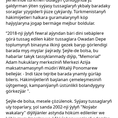
ýerlerinde türkmen Gulagyň çuňlugynda yz
galdyrman ýiten syýasy tussaglaryň ykbaly baradaky
soraglar yzygiderli ýüze çykýardy. Türkmenistanyň
häkimiýetleri halkara guramalarynyň köp
haýyşlaryna jogap bermäge mejbur boldular.
“2018-nji ýylyň fewral aýyndan bäri dini sebäplere
görä tussag edilen käbir tussaglara Owadan Depe
toplumynyň binasyna ilkinji gezek baryp görlendigi
barada myş-myşlar ýaýrady. Şeýle-de bolsa, bu
habarlar takyk tassyklanmady diýip, “Memorial”
Adam hukuklary merkeziniň Merkezi Aziýa
maksatnamasynyň müdiri Witaliý Ponomarew
belleýär. - Indi täze tejribe barada ynamly gürläp
bileris. Häkimiýetleriň başlanan çemeleşmesiniň
üýtgemegi, kampaniýanyň üstünlikli bolandygyny
görkezýär ".
Şeýle-de bolsa, mesele çözülenok. Syýasy tussaglaryň
uly toparlary, şol sanda 2002-nji ýylyň "Noýabr
wakalary" diýilýänler astynda höküm edilenler
we