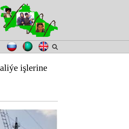
liýe işlerine