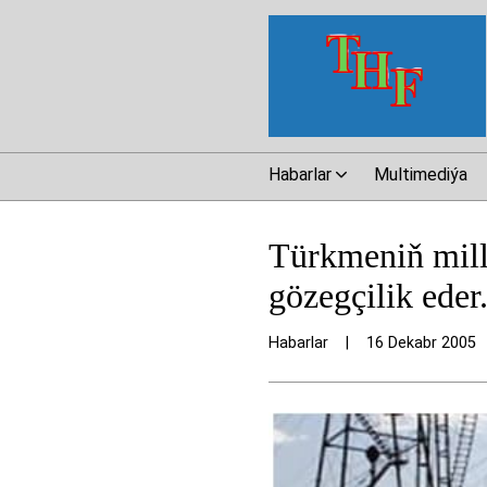
Habarlar
Multimediýa
Türkmeniň milli
gözegçilik eder
Habarlar
|
16 Dekabr 2005