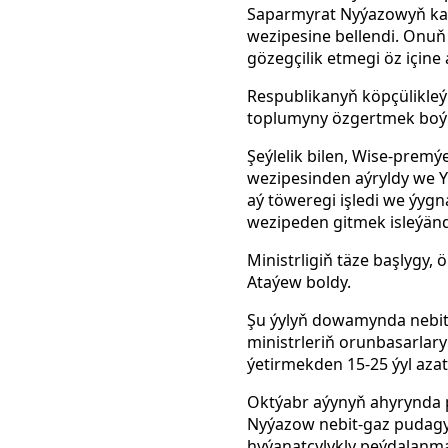
Saparmyrat Nyýazowyň kara
wezipesine bellendi. Onuň 
gözegçilik etmegi öz içine a
Respublikanyň köpçülikleý
toplumyny özgertmek boýun
Şeýlelik bilen, Wise-premý
wezipesinden aýryldy we Yk
aý töweregi işledi we ýyg
wezipeden gitmek isleýänd
Ministrligiň täze başlygy
Ataýew boldy.
Şu ýylyň dowamynda nebit
ministrleriň orunbasarlar
ýetirmekden 15-25 ýyl aza
Oktýabr aýynyň ahyrynda p
Nyýazow nebit-gaz pudagyn
hyýanatçylykly peýdalanm