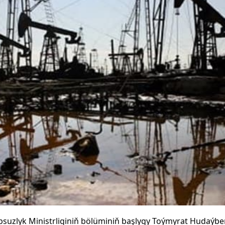
suzlyk Ministrliginiň bölüminiň başlygy Toýmyrat Hudaýbe