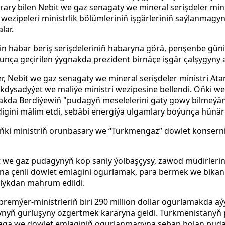
ry bilen Nebit we gaz senagaty we mineral serişdeler min
wezipeleri ministrlik bölümleriniň işgärleriniň saýlanmagyn
lar.
in habar beriş serişdeleriniň habaryna görä, penşenbe gün
ça geçirilen ýygnakda prezident birnäçe işgär çalşygyny 
er, Nebit we gaz senagaty we mineral serişdeler ministri A
dysadyýet we maliýe ministri wezipesine bellendi. Öňki wez
nakda Berdiýewiň "pudagyň meselelerini gaty gowy bilmeýän
igini mälim etdi, sebäbi energiýa ulgamlary boýunça hünär
, öňki ministriň orunbasary we “Türkmengaz” döwlet konser
 we gaz pudagynyň köp sanly ýolbaşçysy, zawod müdirlerin
yna çenli döwlet emlägini ogurlamak, para bermek we bikanu
tlykdan mahrum edildi.
remýer-ministrleriň biri 290 million dollar ogurlamakda aý
yň gurluşyny özgertmek kararyna geldi. Türkmenistanyň pr
aga we döwlet emläginiň ogurlanmagyna sebäp bolan pudag