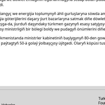
di.
 ýangyç we energiýa toplumynyň ähli gurluşlaryna söwda 
a göterijilerini daşary ýurt bazarlaryna satmak diňe döwlet
aşga-da, ýurduň daşyndaky türkmen gazynyň esasy satyjys
 ministrligiň bir bölegi boldy we pudagyň önümlerini diňe i
kmenistanda ministrler kabinetiniň başlygynyň 80-den gow
e paýtagtyň 50-ä golaý ýolbaşçysy üýtgedi. Olaryň köpüsi tussa
Tur
Fou