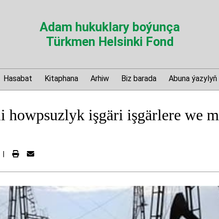
Adam hukuklary boýunça
Türkmen Helsinki Fond
Hasabat
Kitaphana
Arhiw
Biz barada
Abuna ýazylyň
 howpsuzlyk işgäri işgärlere we ma
.
|