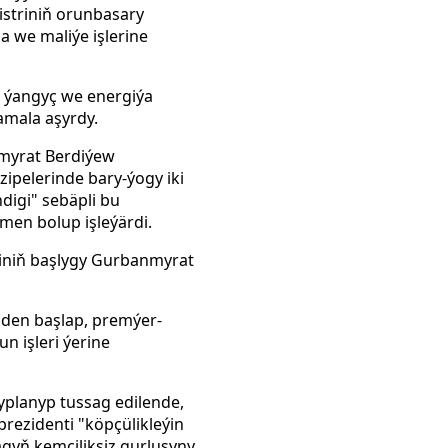
istriniň orunbasary
a we maliýe işlerine
i ýangyç we energiýa
amala aşyrdy.
tamyrat Berdiýew
ipelerinde bary-ýogy iki
digi" sebäpli bu
men bolup işleýärdi.
niniň başlygy Gurbanmyrat
den başlap, premýer-
n işleri ýerine
yplanyp tussag edilende,
ezidenti "köpçülikleýin
yň kemçiliksiz gurluşyny