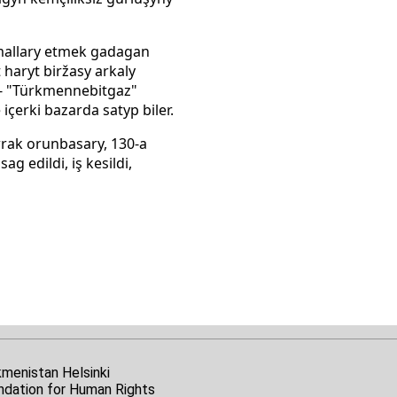
amallary etmek gadagan
 haryt biržasy arkaly
y- "Türkmennebitgaz"
çerki bazarda satyp biler.
rak orunbasary, 130-a
g edildi, iş kesildi,
kmenistan Helsinki
ndation for Human Rights