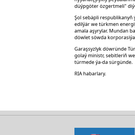
düýpgöter özgertmeli" diý
Şol sebäpli respublikanyň
edilýär we türkmen energiý
amala aşyrylar. Mundan b
döwlet söwda korporasiýasy
Garaşsyzlyk döwründe Tür
golaý ministr, sebitleriň w
türmede ýa-da sürgünde.
RIA habarlary.