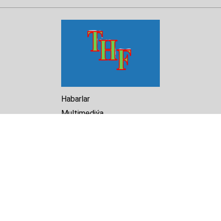
Habarlar
Multimediýa
Hasabat
Kitaphana
Arhiw
Biz barada
Turkmenistan Helsinki
Foundation for Human Rights