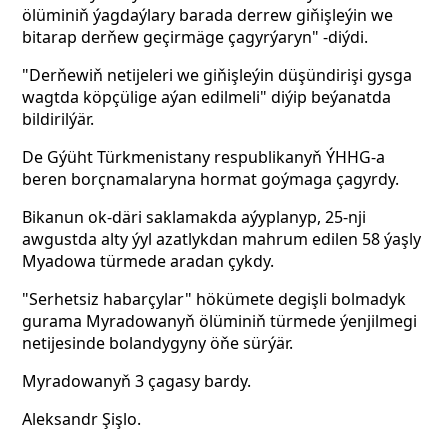
ölüminiň ýagdaýlary barada derrew giňişleýin we
bitarap derňew geçirmäge çagyrýaryn" -diýdi.
"Derňewiň netijeleri we giňişleýin düşündirişi gysga
wagtda köpçülige aýan edilmeli" diýip beýanatda
bildirilýär.
De Gýüht Türkmenistany respublikanyň ÝHHG-a
beren borçnamalaryna hormat goýmaga çagyrdy.
Bikanun ok-däri saklamakda aýyplanyp, 25-nji
awgustda alty ýyl azatlykdan mahrum edilen 58 ýaşly
Myadowa türmede aradan çykdy.
"Serhetsiz habarçylar" hökümete degişli bolmadyk
gurama Myradowanyň ölüminiň türmede ýenjilmegi
netijesinde bolandygyny öňe sürýär.
Myradowanyň 3 çagasy bardy.
Aleksandr Şişlo.