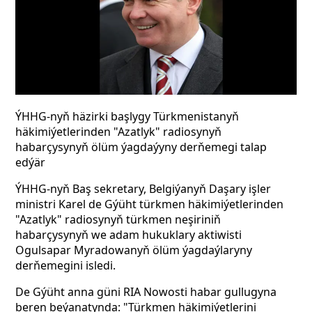
ÝHHG-nyň häzirki başlygy Türkmenistanyň
häkimiýetlerinden "Azatlyk" radiosynyň
habarçysynyň ölüm ýagdaýyny derňemegi talap
edýär
ÝHHG-nyň Baş sekretary, Belgiýanyň Daşary işler
ministri Karel de Gýüht türkmen häkimiýetlerinden
"Azatlyk" radiosynyň türkmen neşiriniň
habarçysynyň we adam hukuklary aktiwisti
Ogulsapar Myradowanyň ölüm ýagdaýlaryny
derňemegini isledi.
De Gýüht anna güni RIA Nowosti habar gullugyna
beren beýanatynda: "Türkmen häkimiýetlerini