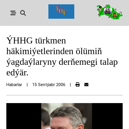
ÝHHG türkmen
häkimiýetlerinden ölümiň
ýagdaýlaryny derňemegi talap
edýär.
Habarlar
|
15 Sentýabr 2006
|