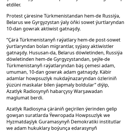
etdiler.
Protest çäresine Türkmenistandan hem-de Russiýa,
Belarus we Gyrgyzystan ýaly öňki sowet ýurtlaryndan
10-dan gowrak aktiwist gatnaşdy.
“Çärä Türkmenistanyň raýatlary hem-de post-sowet
ýurtlaryndan bolan migrantlar, syýasy aktiwistler
gatnaşdy. Hususan-da, Belarus döwletinden, Russiýa
döwletinden hem-de Gyrgyzystandan, şeýle-de
Türkmenistanyň raýatlaryndan bäş çemesi adam,
umuman, 10-dan gowrak adam gatnaşdy. Käbir
adamlar howpsuzlyk nukdaýnazaryndan özleriniň
ýüzüni maskalar bilen ýapmaly boldular” diýip,
Azatlyk Radiosynyň habarçysy Warşawadan
maglumat berdi.
Azatlyk Radiosyna çäräniň geçirilen ýerinden gelip
gowşan suratlarda Ýewropada Howpsuzlyk we
Hyzmatdaşlyk Guramasynyň Demokratiki institutlar
we adam hukuklary boýunça edarasynyň