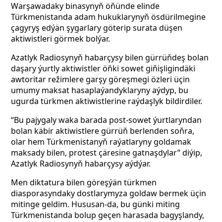
Warşawadaky binasynyň öňünde elinde
Türkmenistanda adam hukuklarynyň ösdürilmegine
çagyryş edýän şygarlary göterip surata düşen
aktiwistleri görmek bolýar.
Azatlyk Radiosynyň habarçysy bilen gürrüňdeş bolan
daşary ýurtly aktiwistler öňki sowet giňişligindäki
awtoritar režimlere garşy göreşmegi özleri üçin
umumy maksat hasaplaýandyklaryny aýdyp, bu
ugurda türkmen aktiwistlerine raýdaşlyk bildirdiler.
“Bu pajygaly waka barada post-sowet ýurtlaryndan
bolan käbir aktiwistlere gürrüň berlenden soňra,
olar hem Türkmenistanyň raýatlaryny goldamak
maksady bilen, protest çäresine gatnaşdylar” diýip,
Azatlyk Radiosynyň habarçysy aýdýar.
Men diktatura bilen göreşýän türkmen
diasporasyndaky dostlarymyza goldaw bermek üçin
mitinge geldim. Hususan-da, bu günki miting
Türkmenistanda bolup geçen harasada bagyşlandy,