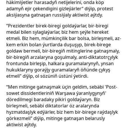
häkimiýetler harasadyň netijelerini, onda köp
adamyň ejir çekendigini gizleýärler” diýip, protest
aksiýasyna gatnaşan russiýaly aktiwist aýtdy.
“Prezidentler birek-biregi goldaýarlar, bir-biregi
medal bilen sylaglaýarlar, biz hem şeýle hereket
etmeli. Biz hem, mümkinçilik bar bolsa, birleşmeli, az-
kem erkin bolan ýurtlarda duşuşyp, birek-birege
goldaw bermeli, bir-biregiň mitinglerine gatnaşmaly,
bir-biregiň arzalaryna goşulmaly, anti-diktatotrçylyk
frontunda birleşip, halkara guramalarynyň, ynsan
hukuklaryny goraýjy guramalaryň öňünde çykyş
etmeli” diýip, ol sözüniň üstüni ýetirdi.
“Men mitinge gatnaşmak üçin geldim, sebäbi 'Post-
sowet dissidentleriniň Warşawa ýaranlygynyň'
döredilmegi baradaky pikiri goldaýaryn. Biz
birleşmeli, sebäbi diktatorlar öz aralarynda
hyzmatdaşlyk edýärler, biz hem bir-birege raýdaşlyk
görkezmeli” diýip, mitinge gatnaşan belarusly
aktiwist aýtdy.