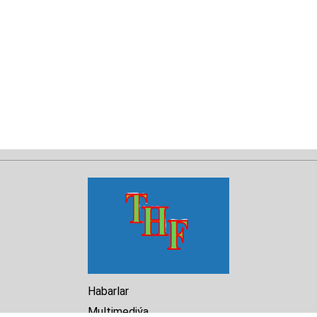
Habarlar
Multimediýa