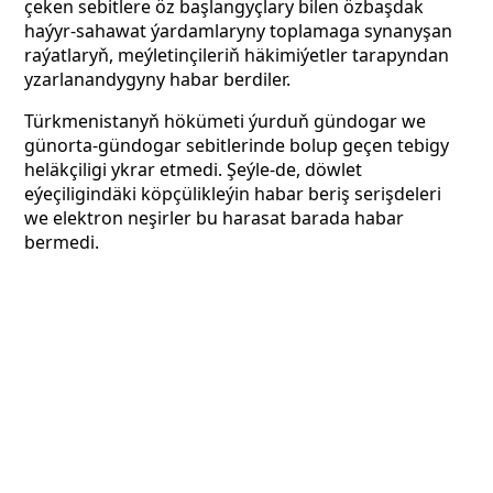
çeken sebitlere öz başlangyçlary bilen özbaşdak
haýyr-sahawat ýardamlaryny toplamaga synanyşan
raýatlaryň, meýletinçileriň häkimiýetler tarapyndan
yzarlanandygyny habar berdiler.
Türkmenistanyň hökümeti ýurduň gündogar we
günorta-gündogar sebitlerinde bolup geçen tebigy
heläkçiligi ykrar etmedi. Şeýle-de, döwlet
eýeçiligindäki köpçülikleýin habar beriş serişdeleri
we elektron neşirler bu harasat barada habar
bermedi.