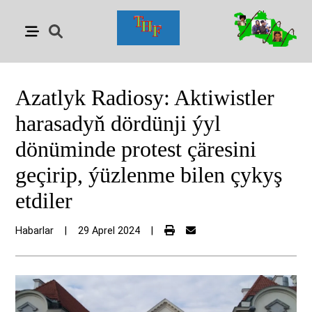
Azatlyk Radiosy: Aktiwistler
harasadyň dördünji ýyl
dönüminde protest çäresini
geçirip, ýüzlenme bilen çykyş
etdiler
Habarlar
|
29 Aprel 2024
|