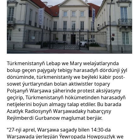
Türkmenistanyň Lebap we Mary welaýatlarynda
bolup geçen pajygaly tebigy harasadyň dördünji ýyl
dönüminde, türkmenistanly we beýleki käbir post-
sowet ýurtlaryndan bolan aktiwistler topary
Polşanyň Warşawa şäherinde protest aksiýasyny
geçirip, Türkmenistanyň hökümetinden harasadyň
netijelerini boýun almagy talap etdiler. Bu barada
Azatlyk Radiosynyň Warşawadaky habarçysy
Reýimberdi Gurbanow maglumat berýär.
“27-nji aprel, Warşawa sagady bilen 14:30-da
Warşawada ýerleşýän Ýewropada Howpsuzlyk we