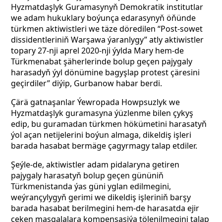
Hyzmatdaşlyk Guramasynyň Demokratik institutlar
we adam hukuklary boýunça edarasynyň öňünde
türkmen aktiwistleri we täze döredilen “Post-sowet
dissidentleriniň Warşawa ýaranlygy” atly aktiwistler
topary 27-nji aprel 2020-nji ýylda Mary hem-de
Türkmenabat şäherlerinde bolup geçen pajygaly
harasadyň ýyl dönümine bagyşlap protest çäresini
geçirdiler” diýip, Gurbanow habar berdi.
Çärä gatnaşanlar Ýewropada Howpsuzlyk we
Hyzmatdaşlyk guramasyna ýüzlenme bilen çykyş
edip, bu guramadan türkmen hökümetini harasatyň
ýol açan netijelerini boýun almaga, dikeldiş işleri
barada hasabat bermäge çagyrmagy talap etdiler.
Şeýle-de, aktiwistler adam pidalaryna getiren
pajygaly harasatyň bolup geçen gününiň
Türkmenistanda ýas güni yglan edilmegini,
weýrançylygyň gerimi we dikeldiş işleriniň barşy
barada hasabat berilmegini hem-de harasatda ejir
çeken maşgalalara kompensasiýa tölenilmegini talap