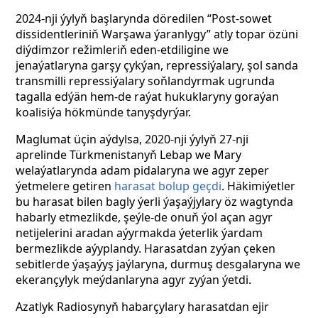
2024-nji ýylyň başlarynda döredilen “Post-sowet
dissidentleriniň Warşawa ýaranlygy” atly topar özüni
diýdimzor režimleriň eden-etdiligine we
jenaýatlaryna garşy çykýan, repressiýalary, şol sanda
transmilli repressiýalary soňlandyrmak ugrunda
tagalla edýän hem-de raýat hukuklaryny goraýan
koalisiýa hökmünde tanyşdyrýar.
Maglumat üçin aýdylsa, 2020-nji ýylyň 27-nji
aprelinde Türkmenistanyň Lebap we Mary
welaýatlarynda adam pidalaryna we agyr zeper
ýetmelere getiren
harasat bolup geçdi
. Häkimiýetler
bu harasat bilen bagly ýerli ýaşaýjylary öz wagtynda
habarly etmezlikde, şeýle-de onuň ýol açan agyr
netijelerini aradan aýyrmakda ýeterlik ýardam
bermezlikde aýyplandy. Harasatdan zyýan çeken
sebitlerde ýaşaýyş jaýlaryna, durmuş desgalaryna we
ekerançylyk meýdanlaryna agyr zyýan ýetdi.
Azatlyk Radiosynyň habarçylary harasatdan ejir