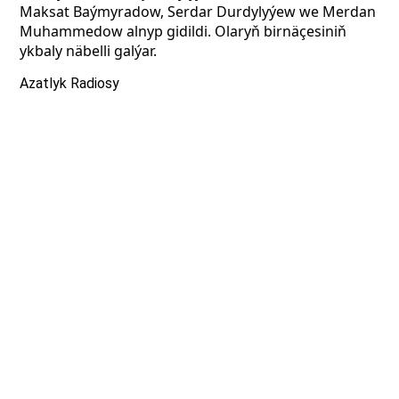
Maksat Baýmyradow, Serdar Durdylyýew we Merdan
Muhammedow alnyp gidildi. Olaryň birnäçesiniň
ykbaly näbelli galýar.
Azatlyk Radiosy