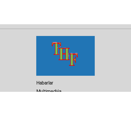
Habarlar
Multimediýa
Hasabat
Kitaphana
Arhiw
Biz barada