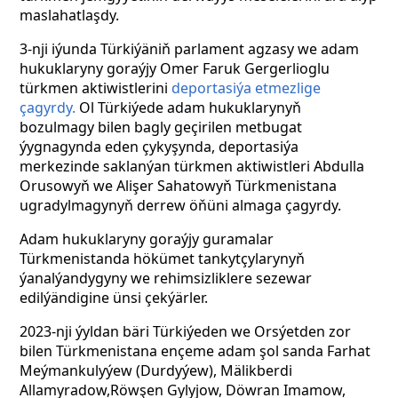
maslahatlaşdy.
3-nji iýunda Türkiýäniň parlament agzasy we adam
hukuklaryny goraýjy Omer Faruk Gergerlioglu
türkmen aktiwistlerini
deportasiýa etmezlige
çagyrdy.
Ol Türkiýede adam hukuklarynyň
bozulmagy bilen bagly geçirilen metbugat
ýygnagynda eden çykyşynda, deportasiýa
merkezinde saklanýan türkmen aktiwistleri Abdulla
Orusowyň we Alişer Sahatowyň Türkmenistana
ugradylmagynyň derrew öňüni almaga çagyrdy.
Adam hukuklaryny goraýjy guramalar
Türkmenistanda hökümet tankytçylarynyň
ýanalýandygyny we rehimsizliklere sezewar
edilýändigine ünsi çekýärler.
2023-nji ýyldan bäri Türkiýeden we Orsýetden zor
bilen Türkmenistana ençeme adam şol sanda Farhat
Meýmankulyýew (Durdyýew), Mälikberdi
Allamyradow,Röwşen Gylyjow, Döwran Imamow,